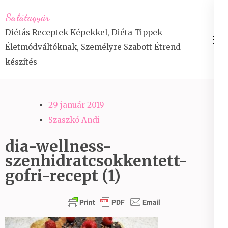
Skip
Salátagyár
to
Diétás Receptek Képekkel, Diéta Tippek
content
Életmódváltóknak, Személyre Szabott Étrend
(Press
készítés
Enter)
29 január 2019
Szaszkó Andi
dia-wellness-
szenhidratcsokkentett-
gofri-recept (1)