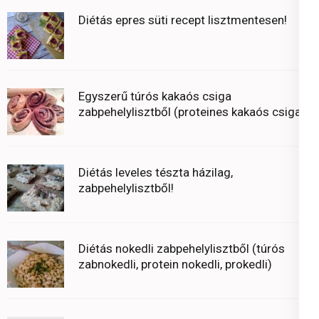
Diétás epres süti recept lisztmentesen!
Egyszerű túrós kakaós csiga
zabpehelylisztből (proteines kakaós csiga)
Diétás leveles tészta házilag,
zabpehelylisztből!
Diétás nokedli zabpehelylisztből (túrós
zabnokedli, protein nokedli, prokedli)