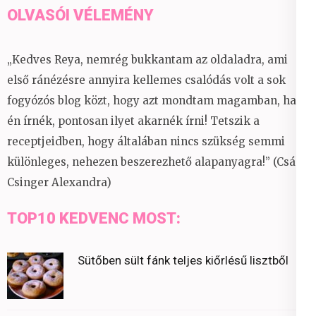
OLVASÓI VÉLEMÉNY
„Kedves Reya, nemrég bukkantam az oldaladra, ami
első ránézésre annyira kellemes csalódás volt a sok
fogyózós blog közt, hogy azt mondtam magamban, ha
én írnék, pontosan ilyet akarnék írni! Tetszik a
receptjeidben, hogy általában nincs szükség semmi
különleges, nehezen beszerezhető alapanyagra!” (Csáky
Csinger Alexandra)
TOP10 KEDVENC MOST:
Sütőben sült fánk teljes kiőrlésű lisztből