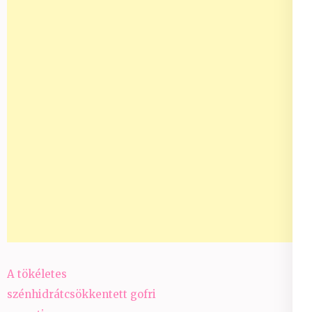
Bejegyzés
A tökéletes
navigáció
szénhidrátcsökkentett gofri