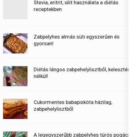
Stevia, eritrit, xilit használata a diétás
receptekben
Zabpelyhes almás süti egyszerűen és
gyorsan!
Diétás lángos zabpehelylisztből, kelesztés
nélkül!
Cukormentes babapiskóta házilag,
zabpehelylisztből
A legegyszerűbb zabpelyhes túrós pogácsa