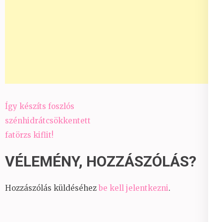
Bejegyzés
Így készíts foszlós
navigáció
szénhidrátcsökkentett
fatörzs kiflit!
VÉLEMÉNY, HOZZÁSZÓLÁS?
Hozzászólás küldéséhez
be kell jelentkezni
.