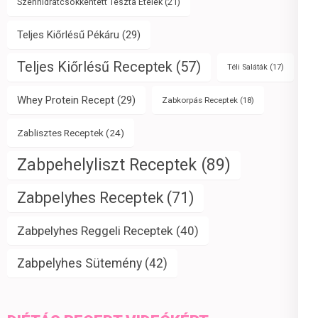
Szénhidrátcsökkentett Tészta Ételek
(21)
Teljes Kiőrlésű Pékáru
(29)
Teljes Kiőrlésű Receptek
(57)
Téli Saláták
(17)
Whey Protein Recept
(29)
Zabkorpás Receptek
(18)
Zablisztes Receptek
(24)
Zabpehelyliszt Receptek
(89)
Zabpelyhes Receptek
(71)
Zabpelyhes Reggeli Receptek
(40)
Zabpelyhes Sütemény
(42)