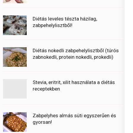
Diétás leveles tészta házilag,
zabpehelylisztből!
Diétás nokedli zabpehelylisztből (túrós
zabnokedli, protein nokedli, prokedli)
Stevia, eritrit, xilit használata a diétás
receptekben
Zabpelyhes almás süti egyszerűen és
gyorsan!