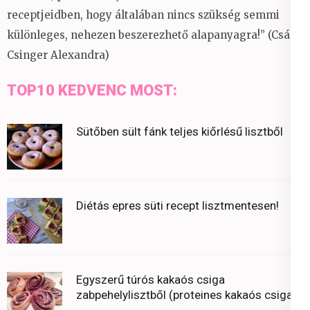
receptjeidben, hogy általában nincs szükség semmi
különleges, nehezen beszerezhető alapanyagra!” (Csáky
Csinger Alexandra)
TOP10 KEDVENC MOST:
Sütőben sült fánk teljes kiőrlésű lisztből
Diétás epres süti recept lisztmentesen!
Egyszerű túrós kakaós csiga
zabpehelylisztből (proteines kakaós csiga)