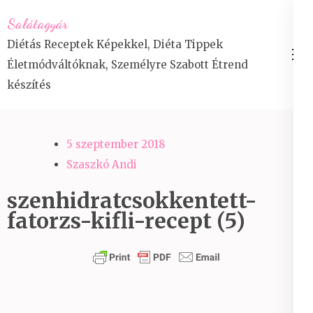
Skip
Salátagyár
to
Diétás Receptek Képekkel, Diéta Tippek
content
Életmódváltóknak, Személyre Szabott Étrend
(Press
készítés
Enter)
5 szeptember 2018
Szaszkó Andi
szenhidratcsokkentett-
fatorzs-kifli-recept (5)