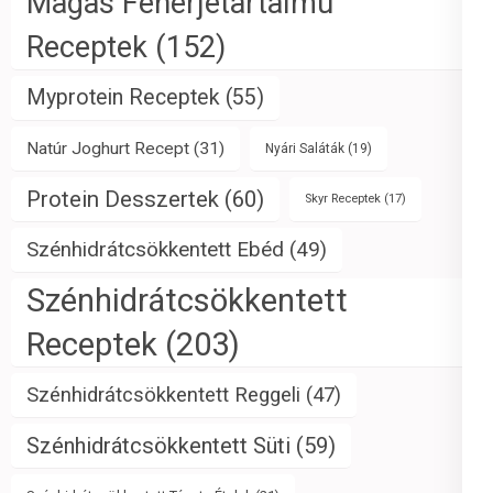
Magas Fehérjetartalmú
Receptek
(152)
Myprotein Receptek
(55)
Natúr Joghurt Recept
(31)
Nyári Saláták
(19)
Protein Desszertek
(60)
Skyr Receptek
(17)
Szénhidrátcsökkentett Ebéd
(49)
Szénhidrátcsökkentett
Receptek
(203)
Szénhidrátcsökkentett Reggeli
(47)
Szénhidrátcsökkentett Süti
(59)