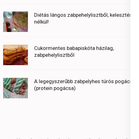
Diétás lángos zabpehelylisztből, kelesztés
nélkül!
Cukormentes babapiskóta házilag,
zabpehelylisztből
A legegyszerűbb zabpelyhes túrós pogácsa
(protein pogácsa)