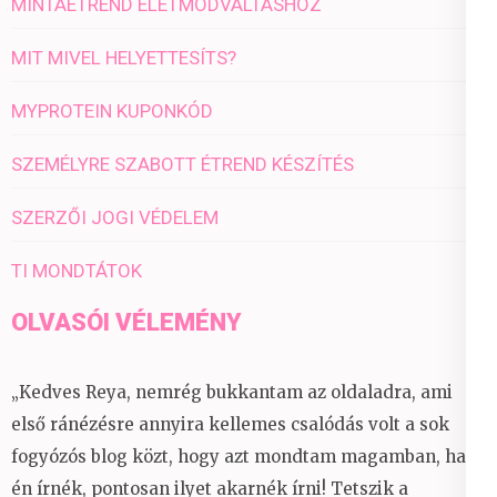
MINTAÉTREND ÉLETMÓDVÁLTÁSHOZ
MIT MIVEL HELYETTESÍTS?
MYPROTEIN KUPONKÓD
SZEMÉLYRE SZABOTT ÉTREND KÉSZÍTÉS
SZERZŐI JOGI VÉDELEM
TI MONDTÁTOK
OLVASÓI VÉLEMÉNY
„Kedves Reya, nemrég bukkantam az oldaladra, ami
első ránézésre annyira kellemes csalódás volt a sok
fogyózós blog közt, hogy azt mondtam magamban, ha
én írnék, pontosan ilyet akarnék írni! Tetszik a