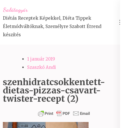
Skip
Salátagyár
to
Diétás Receptek Képekkel, Diéta Tippek
content
Életmódváltóknak, Személyre Szabott Étrend
(Press
készítés
Enter)
1 január 2019
Szaszkó Andi
szenhidratcsokkentett-
dietas-pizzas-csavart-
twister-recept (2)