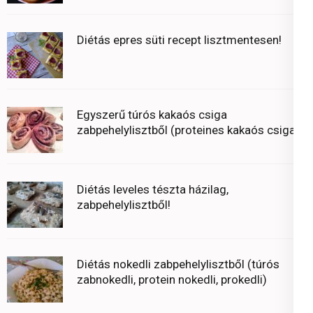
Diétás epres süti recept lisztmentesen!
Egyszerű túrós kakaós csiga
zabpehelylisztből (proteines kakaós csiga)
Diétás leveles tészta házilag,
zabpehelylisztből!
Diétás nokedli zabpehelylisztből (túrós
zabnokedli, protein nokedli, prokedli)