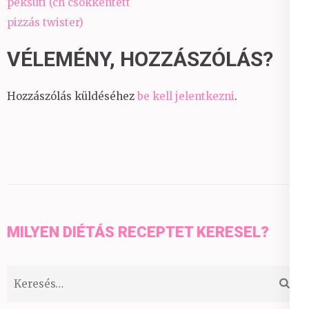
navigáció
péksüti (ch csökkentett
pizzás twister)
VÉLEMÉNY, HOZZÁSZÓLÁS?
Hozzászólás küldéséhez
be kell jelentkezni
.
MILYEN DIÉTÁS RECEPTET KERESEL?
Keresés: