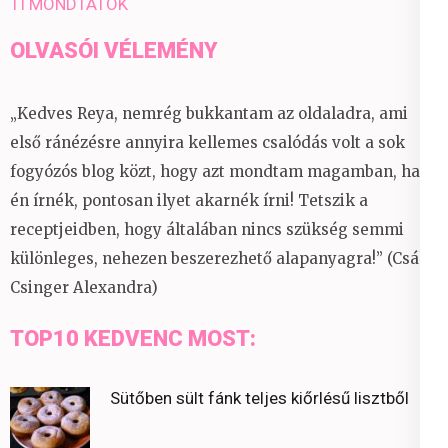
TI MONDTÁTOK
OLVASÓI VÉLEMÉNY
„Kedves Reya, nemrég bukkantam az oldaladra, ami
első ránézésre annyira kellemes csalódás volt a sok
fogyózós blog közt, hogy azt mondtam magamban, ha
én írnék, pontosan ilyet akarnék írni! Tetszik a
receptjeidben, hogy általában nincs szükség semmi
különleges, nehezen beszerezhető alapanyagra!” (Csáky
Csinger Alexandra)
TOP10 KEDVENC MOST:
Sütőben sült fánk teljes kiőrlésű lisztből