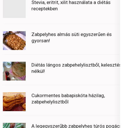
Stevia, eritrit, xilit használata a diétás
receptekben
Zabpelyhes almás süti egyszerűen és
gyorsan!
Diétás lángos zabpehelylisztből, kelesztés
nélkül!
Cukormentes babapiskóta házilag,
zabpehelylisztből
A legegyszerűbb zabpelyhes túrós pogácsa