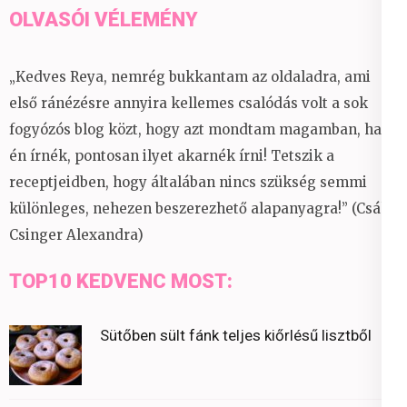
OLVASÓI VÉLEMÉNY
„Kedves Reya, nemrég bukkantam az oldaladra, ami
első ránézésre annyira kellemes csalódás volt a sok
fogyózós blog közt, hogy azt mondtam magamban, ha
én írnék, pontosan ilyet akarnék írni! Tetszik a
receptjeidben, hogy általában nincs szükség semmi
különleges, nehezen beszerezhető alapanyagra!” (Csáky
Csinger Alexandra)
TOP10 KEDVENC MOST:
Sütőben sült fánk teljes kiőrlésű lisztből