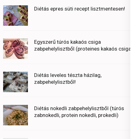
Diétás epres süti recept lisztmentesen!
Egyszerű túrós kakaós csiga
zabpehelylisztből (proteines kakaós csiga)
Diétás leveles tészta házilag,
zabpehelylisztből!
Diétás nokedli zabpehelylisztből (túrós
zabnokedli, protein nokedli, prokedli)