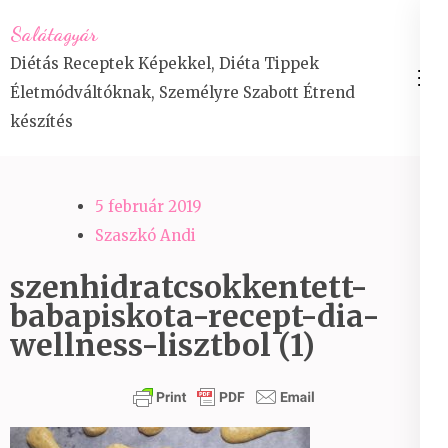
Skip
Salátagyár
to
Diétás Receptek Képekkel, Diéta Tippek
content
Életmódváltóknak, Személyre Szabott Étrend
(Press
készítés
Enter)
5 február 2019
Szaszkó Andi
szenhidratcsokkentett-
babapiskota-recept-dia-
wellness-lisztbol (1)