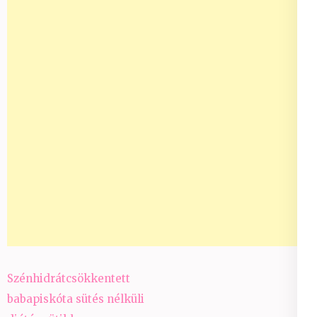
Bejegyzés
Szénhidrátcsökkentett
navigáció
babapiskóta sütés nélküli