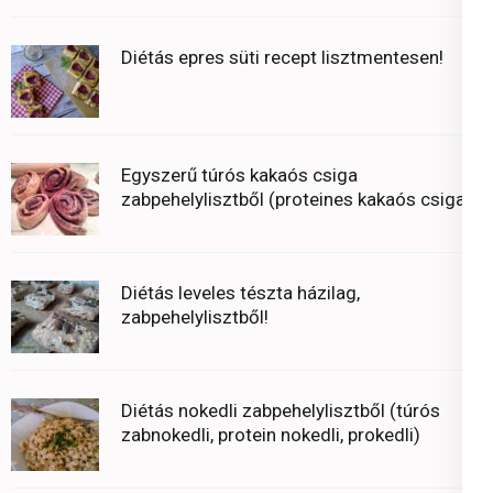
Diétás epres süti recept lisztmentesen!
Egyszerű túrós kakaós csiga
zabpehelylisztből (proteines kakaós csiga)
Diétás leveles tészta házilag,
zabpehelylisztből!
Diétás nokedli zabpehelylisztből (túrós
zabnokedli, protein nokedli, prokedli)