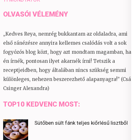
OLVASÓI VÉLEMÉNY
„Kedves Reya, nemrég bukkantam az oldaladra, ami
első ránézésre annyira kellemes csalódás volt a sok
fogyózós blog közt, hogy azt mondtam magamban, ha
én írnék, pontosan ilyet akarnék írni! Tetszik a
receptjeidben, hogy általában nincs szükség semmi
különleges, nehezen beszerezhető alapanyagra!” (Csáky
Csinger Alexandra)
TOP10 KEDVENC MOST:
Sütőben sült fánk teljes kiőrlésű lisztből