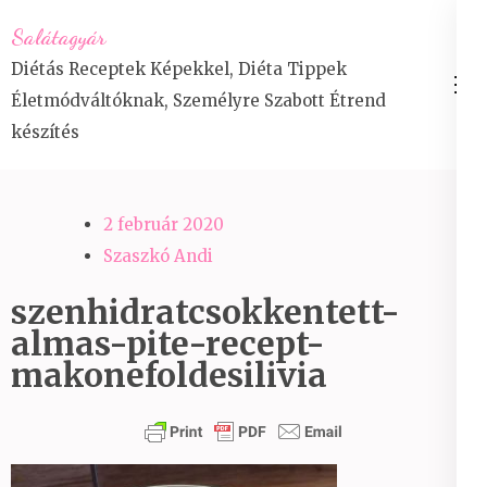
Skip
Salátagyár
to
Diétás Receptek Képekkel, Diéta Tippek
content
Életmódváltóknak, Személyre Szabott Étrend
(Press
készítés
Enter)
2 február 2020
Szaszkó Andi
szenhidratcsokkentett-
almas-pite-recept-
makonefoldesilivia