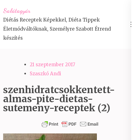
Skip
Salátagyár
to
Diétás Receptek Képekkel, Diéta Tippek
content
Életmódváltóknak, Személyre Szabott Étrend
(Press
készítés
Enter)
21 szeptember 2017
Szaszkó Andi
szenhidratcsokkentett-
almas-pite-dietas-
sutemeny-receptek (2)