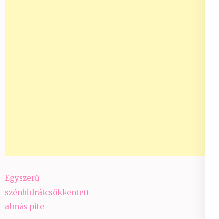
Bejegyzés
Egyszerű
navigáció
szénhidrátcsökkentett
almás pite