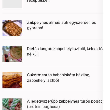
receptekben
Zabpelyhes almás süti egyszerűen és
gyorsan!
Diétás lángos zabpehelylisztből, kelesztés
nélkül!
Cukormentes babapiskóta házilag,
zabpehelylisztből
A legegyszerűbb zabpelyhes túrós pogácsa
(protein pogácsa)