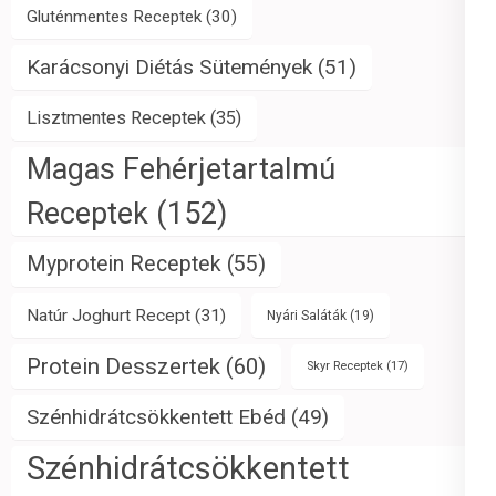
Gluténmentes Receptek
(30)
Karácsonyi Diétás Sütemények
(51)
Lisztmentes Receptek
(35)
Magas Fehérjetartalmú
Receptek
(152)
Myprotein Receptek
(55)
Natúr Joghurt Recept
(31)
Nyári Saláták
(19)
Protein Desszertek
(60)
Skyr Receptek
(17)
Szénhidrátcsökkentett Ebéd
(49)
Szénhidrátcsökkentett