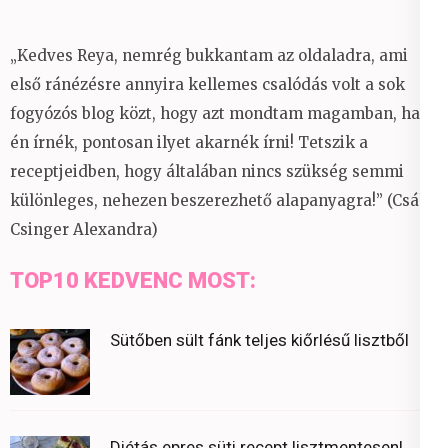
„Kedves Reya, nemrég bukkantam az oldaladra, ami
első ránézésre annyira kellemes csalódás volt a sok
fogyózós blog közt, hogy azt mondtam magamban, ha
én írnék, pontosan ilyet akarnék írni! Tetszik a
receptjeidben, hogy általában nincs szükség semmi
különleges, nehezen beszerezhető alapanyagra!” (Csáky
Csinger Alexandra)
TOP10 KEDVENC MOST:
Sütőben sült fánk teljes kiőrlésű lisztből
Diétás epres süti recept lisztmentesen!