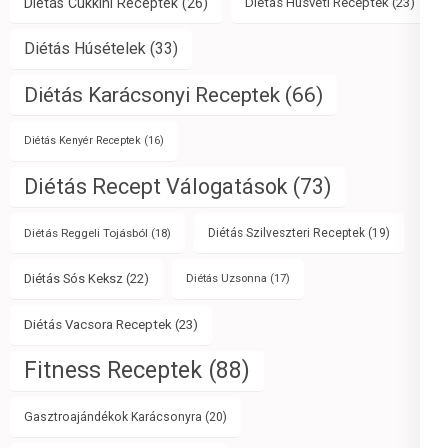
Diétás Cukkini Receptek
(26)
Diétás Húsvéti Receptek
(23)
Diétás Húsételek
(33)
Diétás Karácsonyi Receptek
(66)
Diétás Kenyér Receptek
(16)
Diétás Recept Válogatások
(73)
Diétás Reggeli Tojásból
(18)
Diétás Szilveszteri Receptek
(19)
Diétás Sós Keksz
(22)
Diétás Uzsonna
(17)
Diétás Vacsora Receptek
(23)
Fitness Receptek
(88)
Gasztroajándékok Karácsonyra
(20)