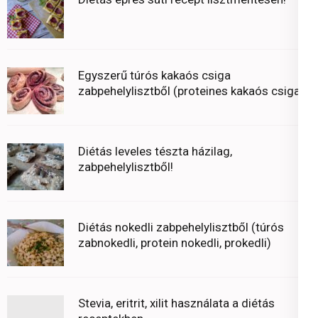
Egyszerű túrós kakaós csiga
zabpehelylisztből (proteines kakaós csiga)
Diétás leveles tészta házilag,
zabpehelylisztből!
Diétás nokedli zabpehelylisztből (túrós
zabnokedli, protein nokedli, prokedli)
Stevia, eritrit, xilit használata a diétás