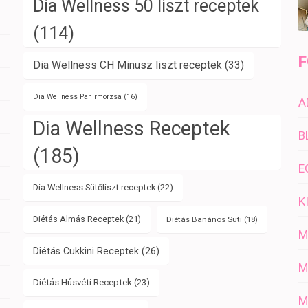
Dia Wellness 50 liszt receptek
(114)
F
Dia Wellness CH Minusz liszt receptek
(33)
Dia Wellness Panírmorzsa
(16)
A
Dia Wellness Receptek
B
(185)
E
Dia Wellness Sütőliszt receptek
(22)
K
Diétás Almás Receptek
(21)
Diétás Banános Süti
(18)
M
Diétás Cukkini Receptek
(26)
M
Diétás Húsvéti Receptek
(23)
M