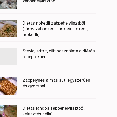
zabpehelylisztből!
Diétás nokedli zabpehelylisztből
(túrós zabnokedli, protein nokedli,
prokedli)
Stevia, eritrit, xilit használata a diétás
receptekben
Zabpelyhes almás süti egyszerűen
és gyorsan!
Diétás lángos zabpehelylisztből,
kelesztés nélkül!