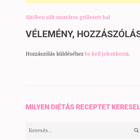
Bejegyzés
Sütőben sült mustáros grillezett hal
navigáció
VÉLEMÉNY, HOZZÁSZÓLÁ
Hozzászólás küldéséhez
be kell jelentkezni
.
MILYEN DIÉTÁS RECEPTET KERESE
Keresés: