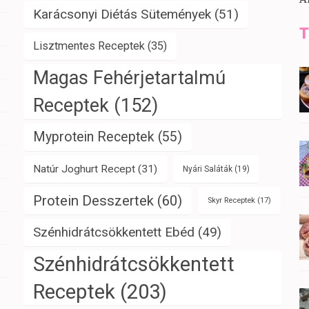
Karácsonyi Diétás Sütemények
(51)
T
Lisztmentes Receptek
(35)
Magas Fehérjetartalmú
Receptek
(152)
Myprotein Receptek
(55)
Natúr Joghurt Recept
(31)
Nyári Saláták
(19)
Protein Desszertek
(60)
Skyr Receptek
(17)
Szénhidrátcsökkentett Ebéd
(49)
Szénhidrátcsökkentett
Receptek
(203)