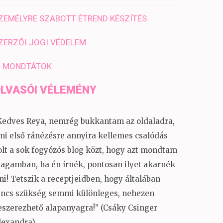
ZEMÉLYRE SZABOTT ÉTREND KÉSZÍTÉS
ZERZŐI JOGI VÉDELEM
I MONDTÁTOK
LVASÓI VÉLEMÉNY
Kedves Reya, nemrég bukkantam az oldaladra,
mi első ránézésre annyira kellemes csalódás
olt a sok fogyózós blog közt, hogy azt mondtam
agamban, ha én írnék, pontosan ilyet akarnék
rni! Tetszik a receptjeidben, hogy általában
incs szükség semmi különleges, nehezen
eszerezhető alapanyagra!” (Csáky Csinger
lexandra)