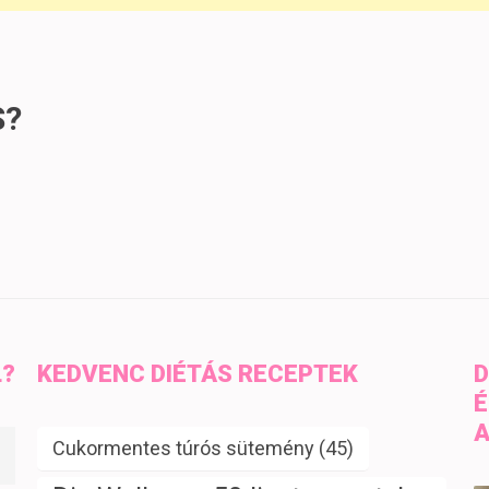
S?
L?
KEDVENC DIÉTÁS RECEPTEK
D
É
A
Cukormentes túrós sütemény
(45)