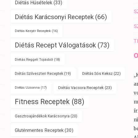
Diétás Húsételek
(33)
S
Diétás Karácsonyi Receptek
(66)
S
Diétás Kenyér Receptek
(16)
T
Diétás Recept Válogatások
(73)
O
Diétás Reggeli Tojásból
(18)
Diétás Sós Keksz
(22)
Diétás Szilveszteri Receptek
(19)
„
a
Diétás Vacsora Receptek
(23)
Diétás Uzsonna
(17)
v
Fitness Receptek
(88)
m
í
Gasztroajándékok Karácsonyra
(20)
n
b
Gluténmentes Receptek
(30)
A