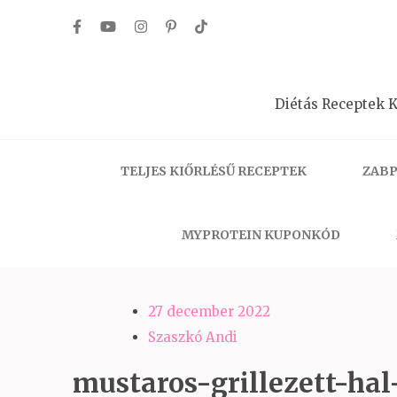
Skip
to
content
(Press
Diétás Receptek K
Enter)
TELJES KIŐRLÉSŰ RECEPTEK
ZABP
MYPROTEIN KUPONKÓD
27 december 2022
Szaszkó Andi
mustaros-grillezett-hal-