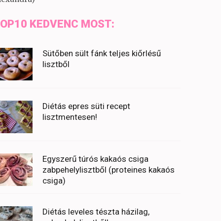
OP10 KEDVENC MOST:
Sütőben sült fánk teljes kiőrlésű
lisztből
Diétás epres süti recept
lisztmentesen!
Egyszerű túrós kakaós csiga
zabpehelylisztből (proteines kakaós
csiga)
Diétás leveles tészta házilag,