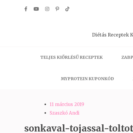
Skip
to
content
(Press
Diétás Receptek K
Enter)
TELJES KIŐRLÉSŰ RECEPTEK
ZABP
MYPROTEIN KUPONKÓD
11 március 2019
Szaszkó Andi
sonkaval-tojassal-toltot