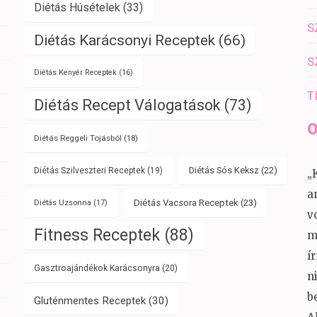
Diétás Húsételek
(33)
S
Diétás Karácsonyi Receptek
(66)
S
Diétás Kenyér Receptek
(16)
T
Diétás Recept Válogatások
(73)
O
Diétás Reggeli Tojásból
(18)
Diétás Sós Keksz
(22)
Diétás Szilveszteri Receptek
(19)
„
a
Diétás Vacsora Receptek
(23)
Diétás Uzsonna
(17)
v
Fitness Receptek
(88)
m
í
Gasztroajándékok Karácsonyra
(20)
n
b
Gluténmentes Receptek
(30)