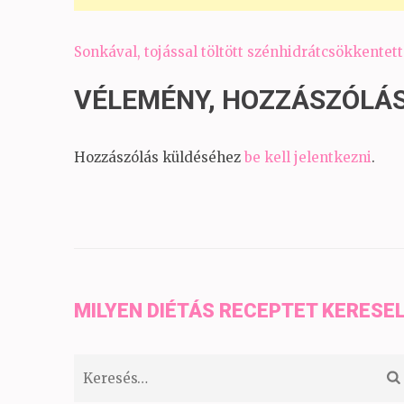
Bejegyzés
Sonkával, tojással töltött szénhidrátcsökkentet
navigáció
VÉLEMÉNY, HOZZÁSZÓLÁ
Hozzászólás küldéséhez
be kell jelentkezni
.
MILYEN DIÉTÁS RECEPTET KERESE
Keresés: