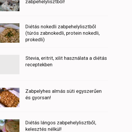
zabpehelylisztből!
Diétás nokedli zabpehelylisztből
(túrós zabnokedli, protein nokedli,
prokedli)
Stevia, eritrit, xilit használata a diétás
receptekben
Zabpelyhes almás süti egyszerűen
és gyorsan!
Diétás lángos zabpehelylisztből,
kelesztés nélkül!