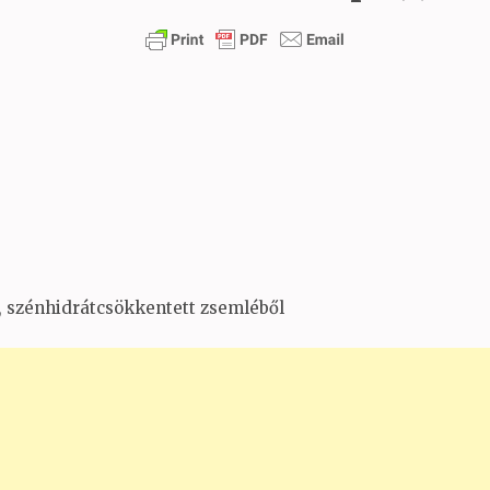
an, szénhidrátcsökkentett zsemléből