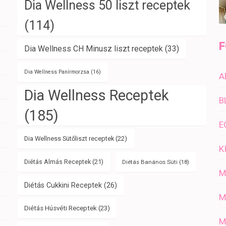
Dia Wellness 50 liszt receptek
(114)
F
Dia Wellness CH Minusz liszt receptek
(33)
Dia Wellness Panírmorzsa
(16)
A
Dia Wellness Receptek
B
(185)
E
Dia Wellness Sütőliszt receptek
(22)
K
Diétás Almás Receptek
(21)
Diétás Banános Süti
(18)
M
Diétás Cukkini Receptek
(26)
M
Diétás Húsvéti Receptek
(23)
M