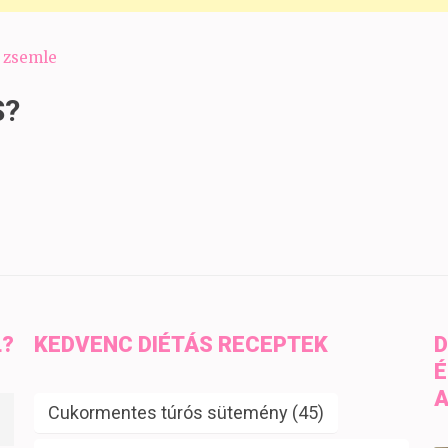
t zsemle
S?
L?
KEDVENC DIÉTÁS RECEPTEK
D
É
A
Cukormentes túrós sütemény
(45)