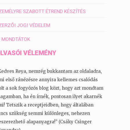
ZEMÉLYRE SZABOTT ÉTREND KÉSZÍTÉS
ZERZŐI JOGI VÉDELEM
I MONDTÁTOK
LVASÓI VÉLEMÉNY
Kedves Reya, nemrég bukkantam az oldaladra,
mi első ránézésre annyira kellemes csalódás
olt a sok fogyózós blog közt, hogy azt mondtam
agamban, ha én írnék, pontosan ilyet akarnék
rni! Tetszik a receptjeidben, hogy általában
incs szükség semmi különleges, nehezen
eszerezhető alapanyagra!” (Csáky Csinger