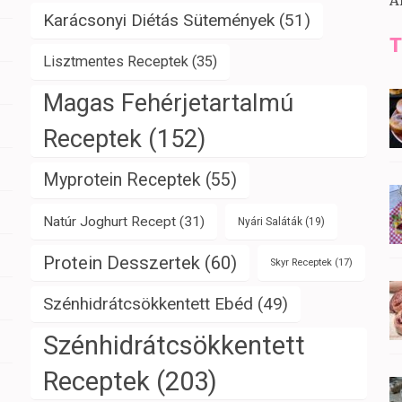
A
Karácsonyi Diétás Sütemények
(51)
T
Lisztmentes Receptek
(35)
Magas Fehérjetartalmú
Receptek
(152)
Myprotein Receptek
(55)
Natúr Joghurt Recept
(31)
Nyári Saláták
(19)
Protein Desszertek
(60)
Skyr Receptek
(17)
Szénhidrátcsökkentett Ebéd
(49)
Szénhidrátcsökkentett
Receptek
(203)