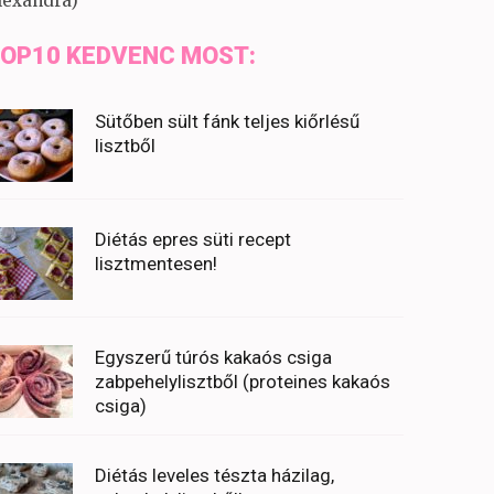
lexandra)
OP10 KEDVENC MOST:
Sütőben sült fánk teljes kiőrlésű
lisztből
Diétás epres süti recept
lisztmentesen!
Egyszerű túrós kakaós csiga
zabpehelylisztből (proteines kakaós
csiga)
Diétás leveles tészta házilag,