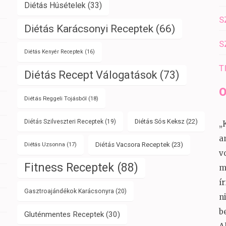
Diétás Húsételek
(33)
S
Diétás Karácsonyi Receptek
(66)
S
Diétás Kenyér Receptek
(16)
T
Diétás Recept Válogatások
(73)
O
Diétás Reggeli Tojásból
(18)
Diétás Sós Keksz
(22)
Diétás Szilveszteri Receptek
(19)
„
a
Diétás Vacsora Receptek
(23)
Diétás Uzsonna
(17)
v
Fitness Receptek
(88)
m
í
Gasztroajándékok Karácsonyra
(20)
n
b
Gluténmentes Receptek
(30)