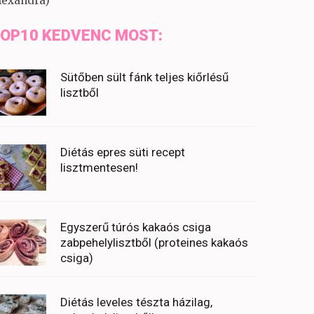
lexandra)
OP10 KEDVENC MOST:
Sütőben sült fánk teljes kiőrlésű
lisztből
Diétás epres süti recept
lisztmentesen!
Egyszerű túrós kakaós csiga
zabpehelylisztből (proteines kakaós
csiga)
Diétás leveles tészta házilag,