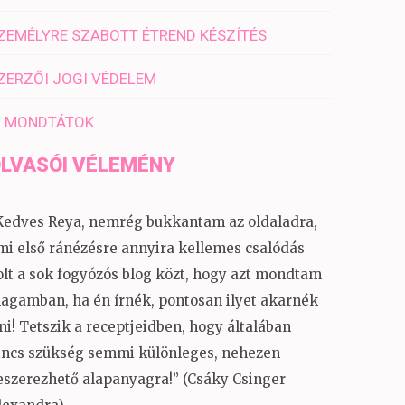
ZEMÉLYRE SZABOTT ÉTREND KÉSZÍTÉS
ZERZŐI JOGI VÉDELEM
I MONDTÁTOK
LVASÓI VÉLEMÉNY
Kedves Reya, nemrég bukkantam az oldaladra,
mi első ránézésre annyira kellemes csalódás
olt a sok fogyózós blog közt, hogy azt mondtam
agamban, ha én írnék, pontosan ilyet akarnék
rni! Tetszik a receptjeidben, hogy általában
incs szükség semmi különleges, nehezen
eszerezhető alapanyagra!” (Csáky Csinger