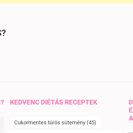
S?
L?
KEDVENC DIÉTÁS RECEPTEK
D
É
A
Cukormentes túrós sütemény
(45)