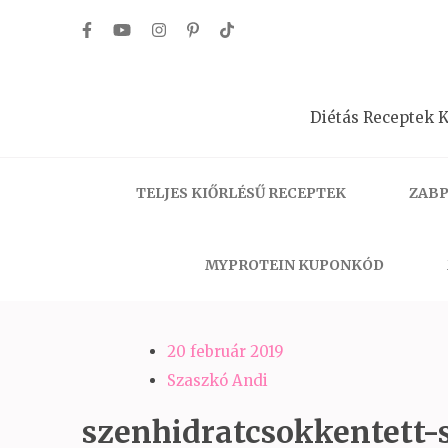
Skip
to
content
(Press
Diétás Receptek K
Enter)
TELJES KIŐRLÉSŰ RECEPTEK
ZABP
MYPROTEIN KUPONKÓD
20 február 2019
Szaszkó Andi
szenhidratcsokkentett-