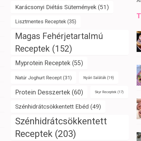
A
Karácsonyi Diétás Sütemények
(51)
T
Lisztmentes Receptek
(35)
Magas Fehérjetartalmú
Receptek
(152)
Myprotein Receptek
(55)
Natúr Joghurt Recept
(31)
Nyári Saláták
(19)
Protein Desszertek
(60)
Skyr Receptek
(17)
Szénhidrátcsökkentett Ebéd
(49)
Szénhidrátcsökkentett
Receptek
(203)