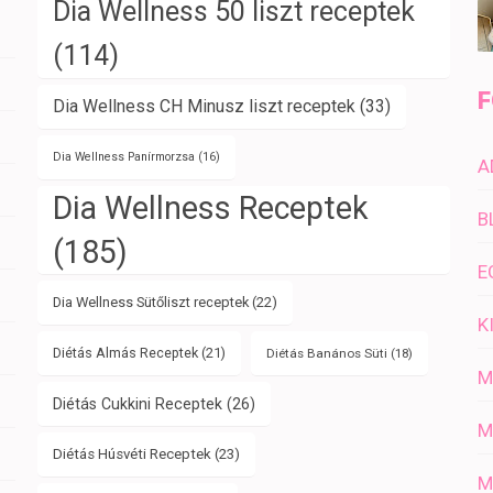
Dia Wellness 50 liszt receptek
(114)
F
Dia Wellness CH Minusz liszt receptek
(33)
Dia Wellness Panírmorzsa
(16)
A
Dia Wellness Receptek
B
(185)
E
Dia Wellness Sütőliszt receptek
(22)
K
Diétás Almás Receptek
(21)
Diétás Banános Süti
(18)
M
Diétás Cukkini Receptek
(26)
M
Diétás Húsvéti Receptek
(23)
M