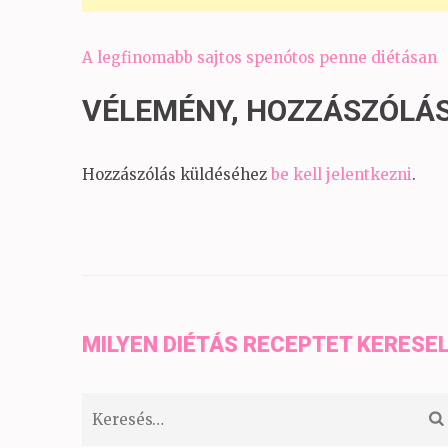
Bejegyzés
A legfinomabb sajtos spenótos penne diétásan
navigáció
VÉLEMÉNY, HOZZÁSZÓLÁ
Hozzászólás küldéséhez
be kell jelentkezni
.
MILYEN DIÉTÁS RECEPTET KERESE
Keresés: