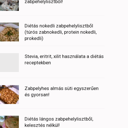
zabpehelylisztből!
Diétás nokedli zabpehelylisztből
(túrós zabnokedli, protein nokedli,
prokedli)
Stevia, eritrit, xilit használata a diétás
receptekben
Zabpelyhes almás süti egyszerűen
és gyorsan!
Diétás lángos zabpehelylisztből,
kelesztés nélkül!