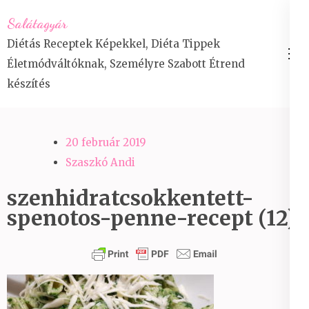
Skip
Salátagyár
to
Diétás Receptek Képekkel, Diéta Tippek
content
Életmódváltóknak, Személyre Szabott Étrend
(Press
készítés
Enter)
20 február 2019
Szaszkó Andi
szenhidratcsokkentett-
spenotos-penne-recept (12)