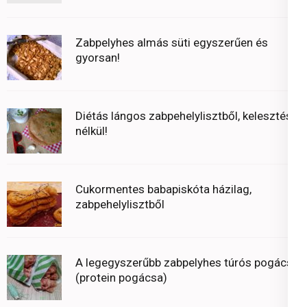
Zabpelyhes almás süti egyszerűen és
gyorsan!
Diétás lángos zabpehelylisztből, kelesztés
nélkül!
Cukormentes babapiskóta házilag,
zabpehelylisztből
A legegyszerűbb zabpelyhes túrós pogácsa
(protein pogácsa)