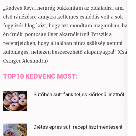
„Kedves Reya, nemrég bukkantam az oldaladra, ami
első ránézésre annyira kellemes csalódás volt a sok
fogyózós blog közt, hogy azt mondtam magamban, ha
én írnék, pontosan ilyet akarnék írni! Tetszik a
receptjeidben, hogy általában nincs szükség semmi
különleges, nehezen beszerezhető alapanyagra!” (Csáky
Csinger Alexandra)
TOP10 KEDVENC MOST:
Sütőben sült fánk teljes kiőrlésű lisztből
Diétás epres süti recept lisztmentesen!