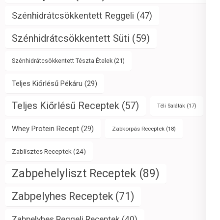
Szénhidrátcsökkentett Reggeli
(47)
Szénhidrátcsökkentett Süti
(59)
Szénhidrátcsökkentett Tészta Ételek
(21)
Teljes Kiőrlésű Pékáru
(29)
Teljes Kiőrlésű Receptek
(57)
Téli Saláták
(17)
Whey Protein Recept
(29)
Zabkorpás Receptek
(18)
Zablisztes Receptek
(24)
Zabpehelyliszt Receptek
(89)
Zabpelyhes Receptek
(71)
Zabpelyhes Reggeli Receptek
(40)