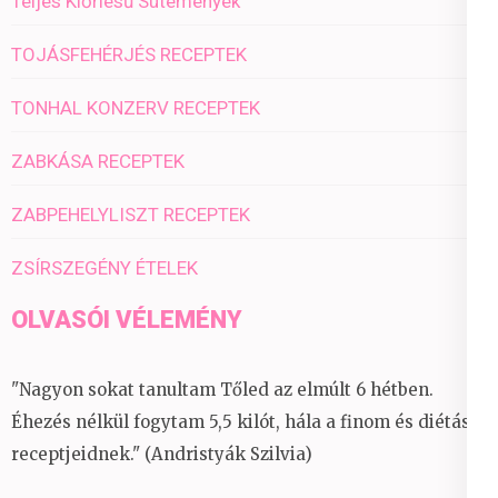
Teljes Kiőrlésű Sütemények
TOJÁSFEHÉRJÉS RECEPTEK
TONHAL KONZERV RECEPTEK
ZABKÁSA RECEPTEK
ZABPEHELYLISZT RECEPTEK
ZSÍRSZEGÉNY ÉTELEK
OLVASÓI VÉLEMÉNY
"Nagyon sokat tanultam Tőled az elmúlt 6 hétben.
Éhezés nélkül fogytam 5,5 kilót, hála a finom és diétás
receptjeidnek." (Andristyák Szilvia)