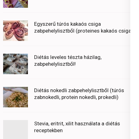
Egyszerű túrós kakaós csiga
zabpehelylisztből (proteines kakaós csiga)
Diétás leveles tészta házilag,
zabpehelylisztből!
Diétás nokedli zabpehelylisztből (túrós
zabnokedli, protein nokedli, prokedli)
Stevia, eritrit, xilit használata a diétás
receptekben