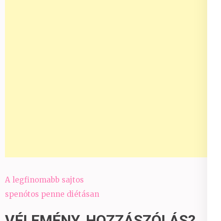
Bejegyzés
A legfinomabb sajtos
navigáció
spenótos penne diétásan
VÉLEMÉNY, HOZZÁSZÓLÁS?