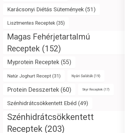
Karácsonyi Diétás Sütemények
(51)
Lisztmentes Receptek
(35)
Magas Fehérjetartalmú
Receptek
(152)
Myprotein Receptek
(55)
Natúr Joghurt Recept
(31)
Nyári Saláták
(19)
Protein Desszertek
(60)
Skyr Receptek
(17)
Szénhidrátcsökkentett Ebéd
(49)
Szénhidrátcsökkentett
Receptek
(203)