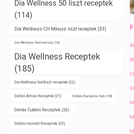
Dia Wellness 50 liszt receptek
(114)
F
Dia Wellness CH Minusz liszt receptek
(33)
Dia Wellness Panírmorzsa
(16)
A
Dia Wellness Receptek
B
(185)
E
Dia Wellness Sütőliszt receptek
(22)
K
Diétás Almás Receptek
(21)
Diétás Banános Süti
(18)
M
Diétás Cukkini Receptek
(26)
M
Diétás Húsvéti Receptek
(23)
M