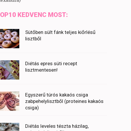
lexandra)
OP10 KEDVENC MOST:
Sütőben sült fánk teljes kiőrlésű
lisztből
Diétás epres süti recept
lisztmentesen!
Egyszerű túrós kakaós csiga
zabpehelylisztből (proteines kakaós
csiga)
Diétás leveles tészta házilag,