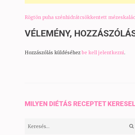
Bejegyzés
Rögtön puha szénhidrátcsökkentett mézeskalác
navigáció
VÉLEMÉNY, HOZZÁSZÓLÁ
Hozzászólás küldéséhez
be kell jelentkezni
.
MILYEN DIÉTÁS RECEPTET KERESE
Keresés: