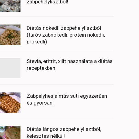
zabpehelylisztből!
Diétás nokedli zabpehelylisztből
(túrós zabnokedli, protein nokedli,
prokedli)
Stevia, eritrit, xilit használata a diétás
receptekben
Zabpelyhes almás süti egyszerűen
és gyorsan!
Diétás lángos zabpehelylisztből,
kelesztés nélkül!