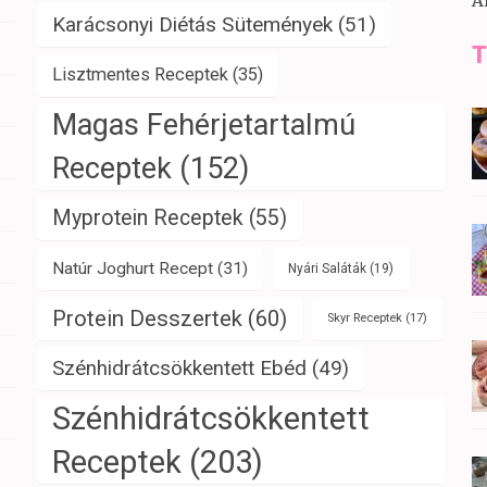
A
Karácsonyi Diétás Sütemények
(51)
T
Lisztmentes Receptek
(35)
Magas Fehérjetartalmú
Receptek
(152)
Myprotein Receptek
(55)
Natúr Joghurt Recept
(31)
Nyári Saláták
(19)
Protein Desszertek
(60)
Skyr Receptek
(17)
Szénhidrátcsökkentett Ebéd
(49)
Szénhidrátcsökkentett
Receptek
(203)