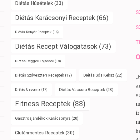
Diétás Húsételek
(33)
S
Diétás Karácsonyi Receptek
(66)
S
Diétás Kenyér Receptek
(16)
T
Diétás Recept Válogatások
(73)
O
Diétás Reggeli Tojásból
(18)
Diétás Sós Keksz
(22)
Diétás Szilveszteri Receptek
(19)
„
a
Diétás Vacsora Receptek
(23)
Diétás Uzsonna
(17)
v
Fitness Receptek
(88)
m
í
Gasztroajándékok Karácsonyra
(20)
n
b
Gluténmentes Receptek
(30)