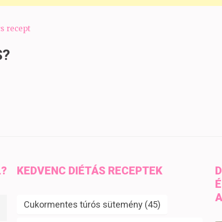
s recept
S?
L?
KEDVENC DIÉTÁS RECEPTEK
D
É
A
Cukormentes túrós sütemény
(45)