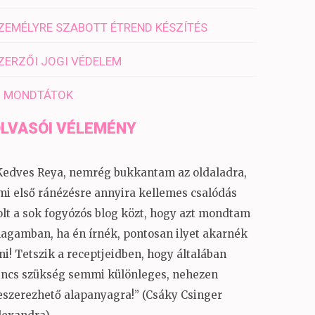
ZEMÉLYRE SZABOTT ÉTREND KÉSZÍTÉS
ZERZŐI JOGI VÉDELEM
I MONDTÁTOK
LVASÓI VÉLEMÉNY
Kedves Reya, nemrég bukkantam az oldaladra,
mi első ránézésre annyira kellemes csalódás
olt a sok fogyózós blog közt, hogy azt mondtam
agamban, ha én írnék, pontosan ilyet akarnék
rni! Tetszik a receptjeidben, hogy általában
incs szükség semmi különleges, nehezen
eszerezhető alapanyagra!” (Csáky Csinger