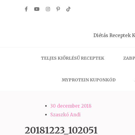
Skip
to
content
(Press
Diétás Receptek K
Enter)
TELJES KIŐRLÉSŰ RECEPTEK
ZABP
MYPROTEIN KUPONKÓD
30 december 2018
Szaszkó Andi
20181223_102051