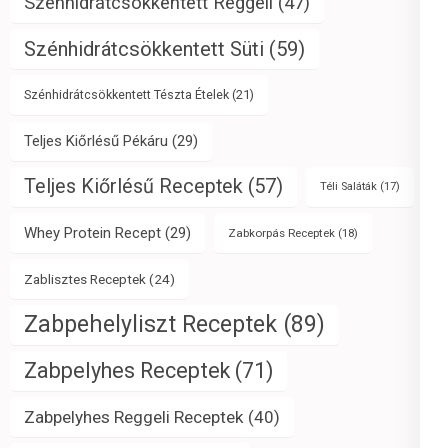
Szénhidrátcsökkentett Reggeli
(47)
Szénhidrátcsökkentett Süti
(59)
Szénhidrátcsökkentett Tészta Ételek
(21)
Teljes Kiőrlésű Pékáru
(29)
Teljes Kiőrlésű Receptek
(57)
Téli Saláták
(17)
Whey Protein Recept
(29)
Zabkorpás Receptek
(18)
Zablisztes Receptek
(24)
Zabpehelyliszt Receptek
(89)
Zabpelyhes Receptek
(71)
Zabpelyhes Reggeli Receptek
(40)