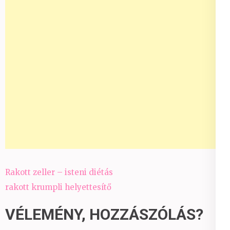
Bejegyzés
Rakott zeller – isteni diétás
navigáció
rakott krumpli helyettesítő
VÉLEMÉNY, HOZZÁSZÓLÁS?