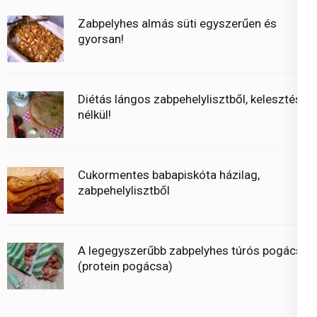
Zabpelyhes almás süti egyszerűen és
gyorsan!
Diétás lángos zabpehelylisztből, kelesztés
nélkül!
Cukormentes babapiskóta házilag,
zabpehelylisztből
A legegyszerűbb zabpelyhes túrós pogácsa
(protein pogácsa)