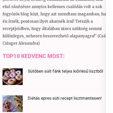
első ránézésre annyira kellemes csalódás volt a sok
fogyózós blog közt, hogy azt mondtam magamban, ha
én írnék, pontosan ilyet akarnék írni! Tetszik a
receptjeidben, hogy általában nincs szükség semmi
különleges, nehezen beszerezhető alapanyagra!” (Csáky
Csinger Alexandra)
TOP10 KEDVENC MOST:
Sütőben sült fánk teljes kiőrlésű lisztből
Diétás epres süti recept lisztmentesen!