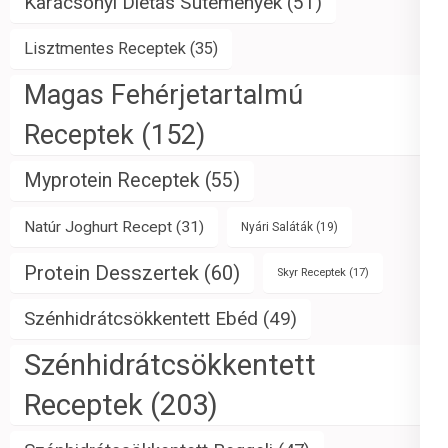
Karácsonyi Diétás Sütemények
(51)
Lisztmentes Receptek
(35)
Magas Fehérjetartalmú
Receptek
(152)
Myprotein Receptek
(55)
Natúr Joghurt Recept
(31)
Nyári Saláták
(19)
Protein Desszertek
(60)
Skyr Receptek
(17)
Szénhidrátcsökkentett Ebéd
(49)
Szénhidrátcsökkentett
Receptek
(203)