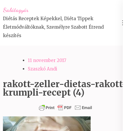
Skip
Salátagyár
to
Diétás Receptek Képekkel, Diéta Tippek
content
Életmódváltóknak, Személyre Szabott Étrend
(Press
készítés
Enter)
11 november 2017
Szaszkó Andi
rakott-zeller-dietas-rakott-
krumpli-recept (4)