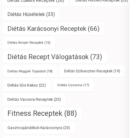
Diétás Cukkini Receptek
(26)
Diétás Húsvéti Receptek
(23)
Diétás Húsételek
(33)
Diétás Karácsonyi Receptek
(66)
Diétás Kenyér Receptek
(16)
Diétás Recept Válogatások
(73)
Diétás Reggeli Tojásból
(18)
Diétás Szilveszteri Receptek
(19)
Diétás Sós Keksz
(22)
Diétás Uzsonna
(17)
Diétás Vacsora Receptek
(23)
Fitness Receptek
(88)
Gasztroajándékok Karácsonyra
(20)