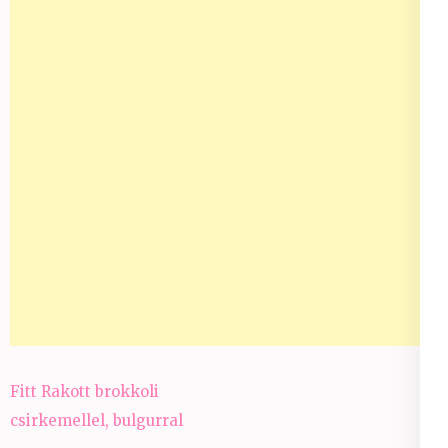
Bejegyzés
Fitt Rakott brokkoli
navigáció
csirkemellel, bulgurral