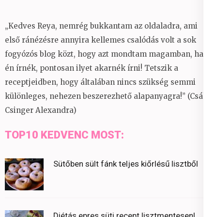
„Kedves Reya, nemrég bukkantam az oldaladra, ami
első ránézésre annyira kellemes csalódás volt a sok
fogyózós blog közt, hogy azt mondtam magamban, ha
én írnék, pontosan ilyet akarnék írni! Tetszik a
receptjeidben, hogy általában nincs szükség semmi
különleges, nehezen beszerezhető alapanyagra!” (Csáky
Csinger Alexandra)
TOP10 KEDVENC MOST:
Sütőben sült fánk teljes kiőrlésű lisztből
Diétás epres süti recept lisztmentesen!