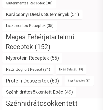
Gluténmentes Receptek
(30)
Karácsonyi Diétás Sütemények
(51)
Lisztmentes Receptek
(35)
Magas Fehérjetartalmú
Receptek
(152)
Myprotein Receptek
(55)
Natúr Joghurt Recept
(31)
Nyári Saláták
(19)
Protein Desszertek
(60)
Skyr Receptek
(17)
Szénhidrátcsökkentett Ebéd
(49)
Szénhidrátcsökkentett