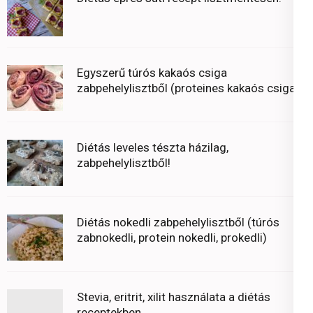
Egyszerű túrós kakaós csiga
zabpehelylisztből (proteines kakaós csiga)
Diétás leveles tészta házilag,
zabpehelylisztből!
Diétás nokedli zabpehelylisztből (túrós
zabnokedli, protein nokedli, prokedli)
Stevia, eritrit, xilit használata a diétás
receptekben