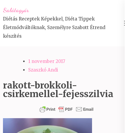
Skip
Salátagyár
to
Diétás Receptek Képekkel, Diéta Tippek
content
Életmódváltóknak, Személyre Szabott Étrend
(Press
készítés
Enter)
1 november 2017
Szaszkó Andi
rakott-brokkoli-
csirkemellel-fejesszilvia