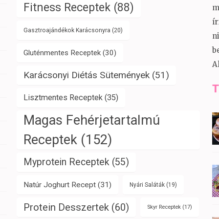
Fitness Receptek
(88)
m
í
Gasztroajándékok Karácsonyra
(20)
n
b
Gluténmentes Receptek
(30)
A
Karácsonyi Diétás Sütemények
(51)
T
Lisztmentes Receptek
(35)
Magas Fehérjetartalmú
Receptek
(152)
Myprotein Receptek
(55)
Natúr Joghurt Recept
(31)
Nyári Saláták
(19)
Protein Desszertek
(60)
Skyr Receptek
(17)