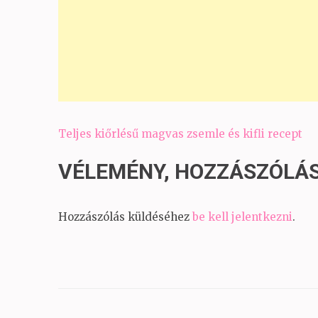
Bejegyzés
Teljes kiőrlésű magvas zsemle és kifli recept
navigáció
VÉLEMÉNY, HOZZÁSZÓLÁ
Hozzászólás küldéséhez
be kell jelentkezni
.