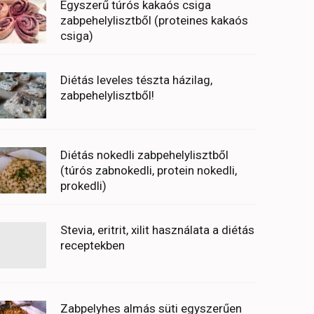
Egyszerű túrós kakaós csiga
zabpehelylisztből (proteines kakaós
csiga)
Diétás leveles tészta házilag,
zabpehelylisztből!
Diétás nokedli zabpehelylisztből
(túrós zabnokedli, protein nokedli,
prokedli)
Stevia, eritrit, xilit használata a diétás
receptekben
Zabpelyhes almás süti egyszerűen