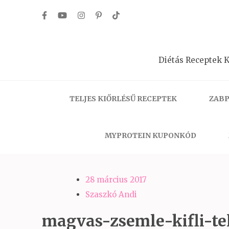
Skip
to
content
(Press
Diétás Receptek K
Enter)
TELJES KIŐRLÉSŰ RECEPTEK
ZABP
MYPROTEIN KUPONKÓD
28 március 2017
Szaszkó Andi
magvas-zsemle-kifli-telj