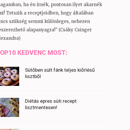
agamban, ha én írnék, pontosan ilyet akarnék
rni! Tetszik a receptjeidben, hogy általában
incs szükség semmi különleges, nehezen
eszerezhető alapanyagra!” (Csáky Csinger
lexandra)
OP10 KEDVENC MOST:
Sütőben sült fánk teljes kiőrlésű
lisztből
Diétás epres süti recept
lisztmentesen!