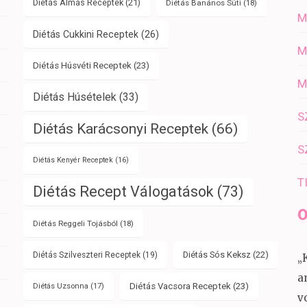
Diétás Almás Receptek
(21)
Diétás Banános Süti
(18)
M
Diétás Cukkini Receptek
(26)
M
Diétás Húsvéti Receptek
(23)
M
Diétás Húsételek
(33)
S
Diétás Karácsonyi Receptek
(66)
S
Diétás Kenyér Receptek
(16)
T
Diétás Recept Válogatások
(73)
O
Diétás Reggeli Tojásból
(18)
Diétás Sós Keksz
(22)
Diétás Szilveszteri Receptek
(19)
„
a
Diétás Vacsora Receptek
(23)
Diétás Uzsonna
(17)
v