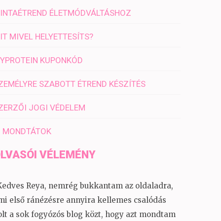
INTAÉTREND ÉLETMÓDVÁLTÁSHOZ
IT MIVEL HELYETTESÍTS?
YPROTEIN KUPONKÓD
ZEMÉLYRE SZABOTT ÉTREND KÉSZÍTÉS
ZERZŐI JOGI VÉDELEM
I MONDTÁTOK
LVASÓI VÉLEMÉNY
Kedves Reya, nemrég bukkantam az oldaladra,
mi első ránézésre annyira kellemes csalódás
olt a sok fogyózós blog közt, hogy azt mondtam