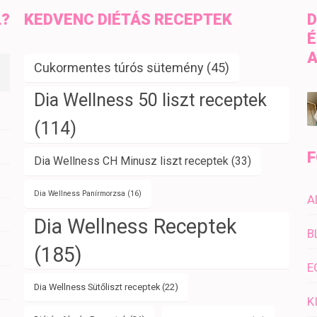
L?
KEDVENC DIÉTÁS RECEPTEK
D
É
A
Cukormentes túrós sütemény
(45)
Dia Wellness 50 liszt receptek
(114)
F
Dia Wellness CH Minusz liszt receptek
(33)
Dia Wellness Panírmorzsa
(16)
A
Dia Wellness Receptek
B
(185)
E
Dia Wellness Sütőliszt receptek
(22)
K