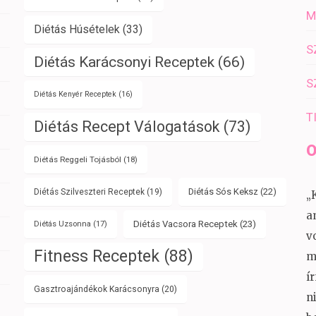
M
Diétás Húsételek
(33)
S
Diétás Karácsonyi Receptek
(66)
S
Diétás Kenyér Receptek
(16)
T
Diétás Recept Válogatások
(73)
O
Diétás Reggeli Tojásból
(18)
Diétás Sós Keksz
(22)
Diétás Szilveszteri Receptek
(19)
„
a
Diétás Vacsora Receptek
(23)
Diétás Uzsonna
(17)
v
Fitness Receptek
(88)
m
í
Gasztroajándékok Karácsonyra
(20)
n