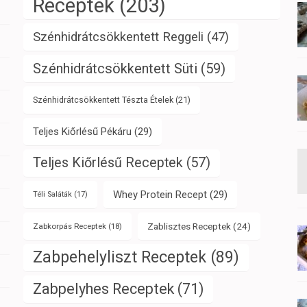
Receptek
(203)
Szénhidrátcsökkentett Reggeli
(47)
Szénhidrátcsökkentett Süti
(59)
Szénhidrátcsökkentett Tészta Ételek
(21)
Teljes Kiőrlésű Pékáru
(29)
Teljes Kiőrlésű Receptek
(57)
Whey Protein Recept
(29)
Téli Saláták
(17)
Zablisztes Receptek
(24)
Zabkorpás Receptek
(18)
Zabpehelyliszt Receptek
(89)
Zabpelyhes Receptek
(71)