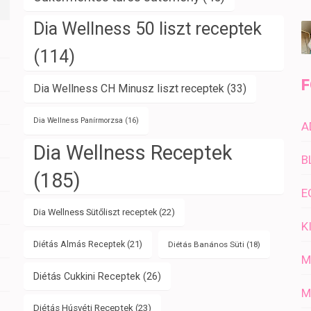
Dia Wellness 50 liszt receptek
(114)
F
Dia Wellness CH Minusz liszt receptek
(33)
Dia Wellness Panírmorzsa
(16)
A
Dia Wellness Receptek
B
(185)
E
Dia Wellness Sütőliszt receptek
(22)
K
Diétás Almás Receptek
(21)
Diétás Banános Süti
(18)
M
Diétás Cukkini Receptek
(26)
M
Diétás Húsvéti Receptek
(23)