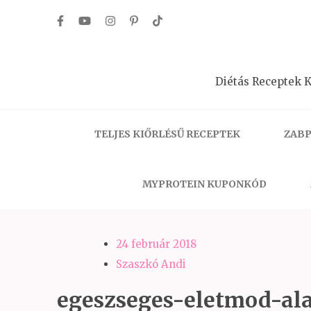
Skip
to
content
(Press
Diétás Receptek K
Enter)
TELJES KIŐRLÉSŰ RECEPTEK
ZABP
MYPROTEIN KUPONKÓD
24 február 2018
Szaszkó Andi
egeszseges-eletmod-ala