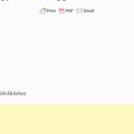
ódváltáshoz