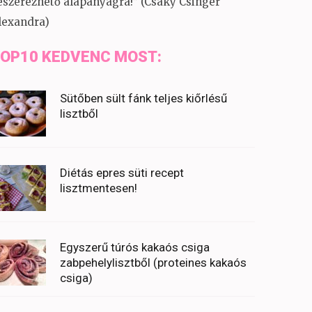
eszerezhető alapanyagra!” (Csáky Csinger
lexandra)
OP10 KEDVENC MOST:
Sütőben sült fánk teljes kiőrlésű
lisztből
Diétás epres süti recept
lisztmentesen!
Egyszerű túrós kakaós csiga
zabpehelylisztből (proteines kakaós
csiga)