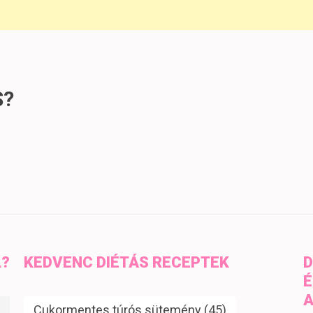
S?
L?
KEDVENC DIÉTÁS RECEPTEK
D
É
A
Cukormentes túrós sütemény
(45)