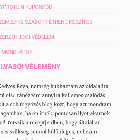
YPROTEIN KUPONKÓD
ZEMÉLYRE SZABOTT ÉTREND KÉSZÍTÉS
ZERZŐI JOGI VÉDELEM
I MONDTÁTOK
LVASÓI VÉLEMÉNY
Kedves Reya, nemrég bukkantam az oldaladra,
mi első ránézésre annyira kellemes csalódás
olt a sok fogyózós blog közt, hogy azt mondtam
agamban, ha én írnék, pontosan ilyet akarnék
rni! Tetszik a receptjeidben, hogy általában
incs szükség semmi különleges, nehezen