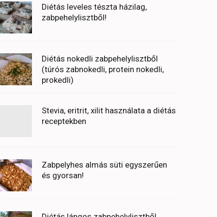
Diétás leveles tészta házilag,
zabpehelylisztből!
Diétás nokedli zabpehelylisztből
(túrós zabnokedli, protein nokedli,
prokedli)
Stevia, eritrit, xilit használata a diétás
receptekben
Zabpelyhes almás süti egyszerűen
és gyorsan!
Diétás lángos zabpehelylisztből,