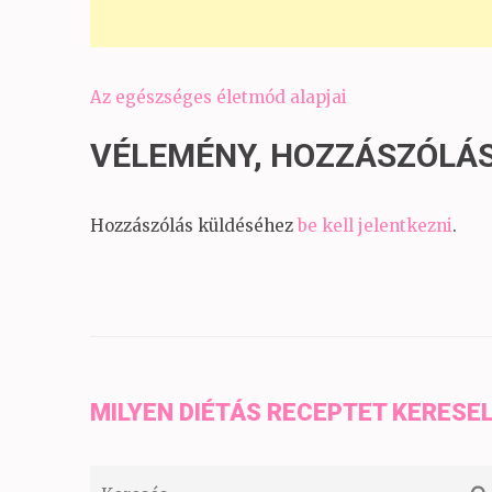
Bejegyzés
Az egészséges életmód alapjai
navigáció
VÉLEMÉNY, HOZZÁSZÓLÁ
Hozzászólás küldéséhez
be kell jelentkezni
.
MILYEN DIÉTÁS RECEPTET KERESE
Keresés: