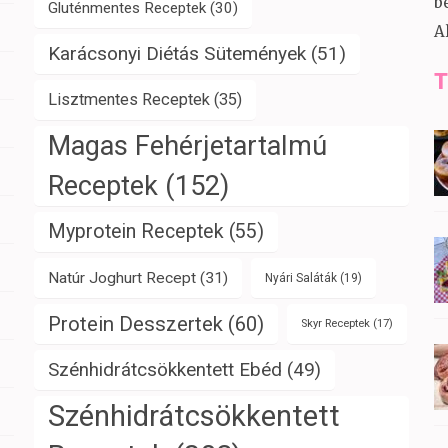
b
Gluténmentes Receptek
(30)
A
Karácsonyi Diétás Sütemények
(51)
T
Lisztmentes Receptek
(35)
Magas Fehérjetartalmú
Receptek
(152)
Myprotein Receptek
(55)
Natúr Joghurt Recept
(31)
Nyári Saláták
(19)
Protein Desszertek
(60)
Skyr Receptek
(17)
Szénhidrátcsökkentett Ebéd
(49)
Szénhidrátcsökkentett