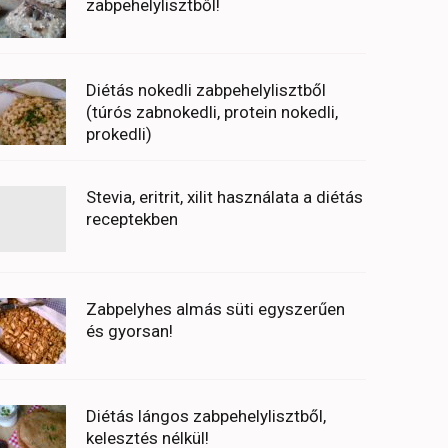
zabpehelylisztből!
Diétás nokedli zabpehelylisztből
(túrós zabnokedli, protein nokedli,
prokedli)
Stevia, eritrit, xilit használata a diétás
receptekben
Zabpelyhes almás süti egyszerűen
és gyorsan!
Diétás lángos zabpehelylisztből,
kelesztés nélkül!