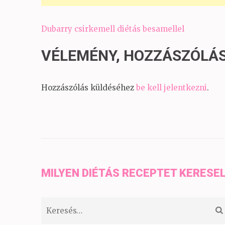
Bejegyzés
Dubarry csirkemell diétás besamellel
navigáció
VÉLEMÉNY, HOZZÁSZÓLÁ
Hozzászólás küldéséhez
be kell jelentkezni
.
MILYEN DIÉTÁS RECEPTET KERESE
Keresés: