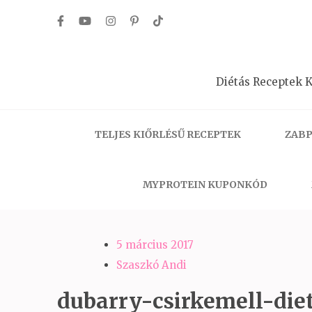
Skip
to
content
(Press
Diétás Receptek K
Enter)
TELJES KIŐRLÉSŰ RECEPTEK
ZABP
MYPROTEIN KUPONKÓD
5 március 2017
Szaszkó Andi
dubarry-csirkemell-die