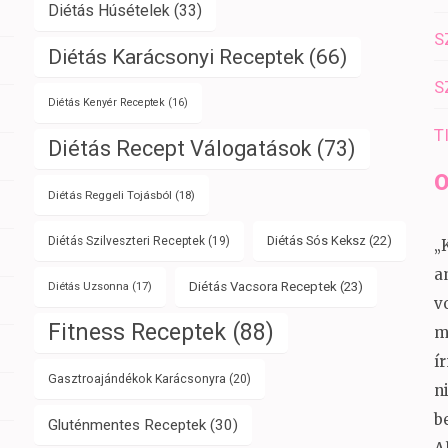
Diétás Húsételek
(33)
S
Diétás Karácsonyi Receptek
(66)
S
Diétás Kenyér Receptek
(16)
T
Diétás Recept Válogatások
(73)
O
Diétás Reggeli Tojásból
(18)
Diétás Sós Keksz
(22)
Diétás Szilveszteri Receptek
(19)
„
a
Diétás Vacsora Receptek
(23)
Diétás Uzsonna
(17)
v
Fitness Receptek
(88)
m
í
Gasztroajándékok Karácsonyra
(20)
n
b
Gluténmentes Receptek
(30)