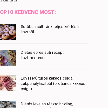
lexandra)
OP10 KEDVENC MOST:
Sütőben sült fánk teljes kiőrlésű
lisztből
Diétás epres süti recept
lisztmentesen!
Egyszerű túrós kakaós csiga
zabpehelylisztből (proteines kakaós
csiga)
Diétás leveles tészta házilag,