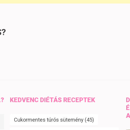
S?
L?
KEDVENC DIÉTÁS RECEPTEK
D
É
A
Cukormentes túrós sütemény
(45)