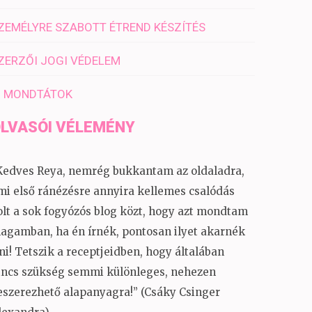
ZEMÉLYRE SZABOTT ÉTREND KÉSZÍTÉS
ZERZŐI JOGI VÉDELEM
I MONDTÁTOK
LVASÓI VÉLEMÉNY
Kedves Reya, nemrég bukkantam az oldaladra,
mi első ránézésre annyira kellemes csalódás
olt a sok fogyózós blog közt, hogy azt mondtam
agamban, ha én írnék, pontosan ilyet akarnék
rni! Tetszik a receptjeidben, hogy általában
incs szükség semmi különleges, nehezen
eszerezhető alapanyagra!” (Csáky Csinger