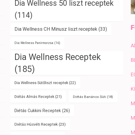
Dia Wellness 50 liszt receptek
(114)
F
Dia Wellness CH Minusz liszt receptek
(33)
Dia Wellness Panírmorzsa
(16)
A
Dia Wellness Receptek
B
(185)
E
Dia Wellness Sütőliszt receptek
(22)
K
Diétás Almás Receptek
(21)
Diétás Banános Süti
(18)
M
Diétás Cukkini Receptek
(26)
M
Diétás Húsvéti Receptek
(23)
M