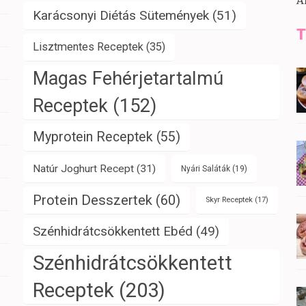
A
Karácsonyi Diétás Sütemények
(51)
T
Lisztmentes Receptek
(35)
Magas Fehérjetartalmú
Receptek
(152)
Myprotein Receptek
(55)
Natúr Joghurt Recept
(31)
Nyári Saláták
(19)
Protein Desszertek
(60)
Skyr Receptek
(17)
Szénhidrátcsökkentett Ebéd
(49)
Szénhidrátcsökkentett
Receptek
(203)