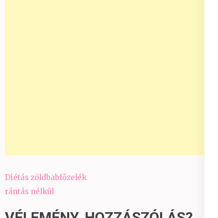
Bejegyzés
Diétás zöldbabfőzelék
navigáció
rántás nélkül
VÉLEMÉNY, HOZZÁSZÓLÁS?