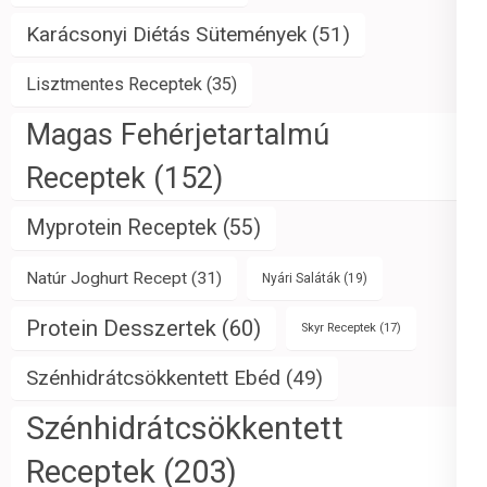
Karácsonyi Diétás Sütemények
(51)
Lisztmentes Receptek
(35)
Magas Fehérjetartalmú
Receptek
(152)
Myprotein Receptek
(55)
Natúr Joghurt Recept
(31)
Nyári Saláták
(19)
Protein Desszertek
(60)
Skyr Receptek
(17)
Szénhidrátcsökkentett Ebéd
(49)
Szénhidrátcsökkentett
Receptek
(203)