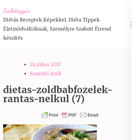
Skip
Salátagyár
to
Diétás Receptek Képekkel, Diéta Tippek
content
Életmódváltóknak, Személyre Szabott Étrend
(Press
készítés
Enter)
24 július 2017
Szaszkó Andi
dietas-zoldbabfozelek-
rantas-nelkul (7)