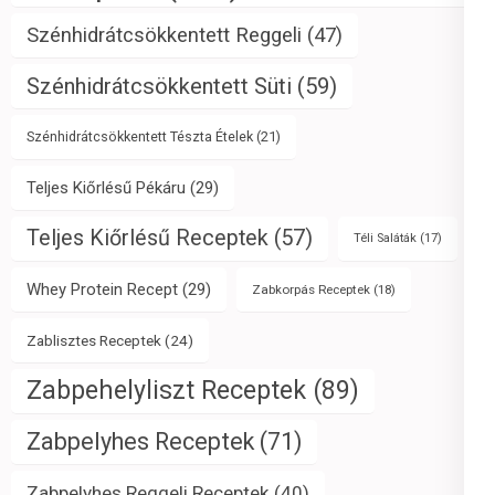
Szénhidrátcsökkentett Reggeli
(47)
Szénhidrátcsökkentett Süti
(59)
Szénhidrátcsökkentett Tészta Ételek
(21)
Teljes Kiőrlésű Pékáru
(29)
Teljes Kiőrlésű Receptek
(57)
Téli Saláták
(17)
Whey Protein Recept
(29)
Zabkorpás Receptek
(18)
Zablisztes Receptek
(24)
Zabpehelyliszt Receptek
(89)
Zabpelyhes Receptek
(71)
Zabpelyhes Reggeli Receptek
(40)