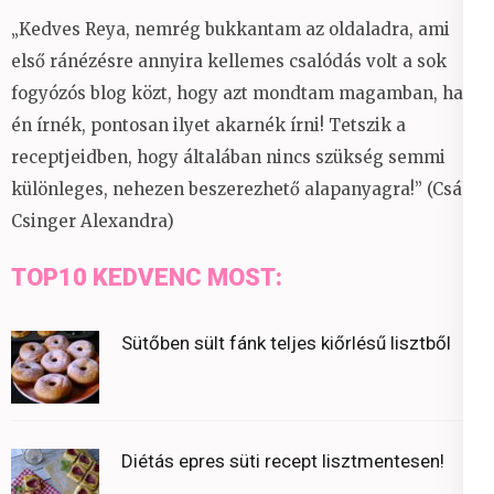
„Kedves Reya, nemrég bukkantam az oldaladra, ami
első ránézésre annyira kellemes csalódás volt a sok
fogyózós blog közt, hogy azt mondtam magamban, ha
én írnék, pontosan ilyet akarnék írni! Tetszik a
receptjeidben, hogy általában nincs szükség semmi
különleges, nehezen beszerezhető alapanyagra!” (Csáky
Csinger Alexandra)
TOP10 KEDVENC MOST:
Sütőben sült fánk teljes kiőrlésű lisztből
Diétás epres süti recept lisztmentesen!