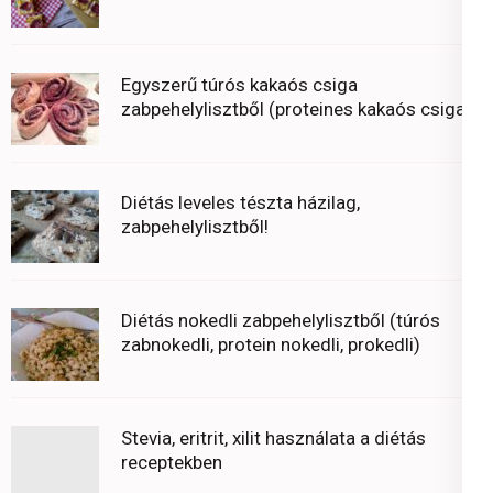
Egyszerű túrós kakaós csiga
zabpehelylisztből (proteines kakaós csiga)
Diétás leveles tészta házilag,
zabpehelylisztből!
Diétás nokedli zabpehelylisztből (túrós
zabnokedli, protein nokedli, prokedli)
Stevia, eritrit, xilit használata a diétás
receptekben