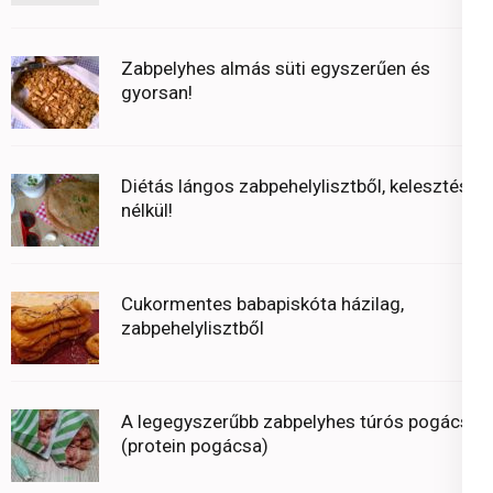
Zabpelyhes almás süti egyszerűen és
gyorsan!
Diétás lángos zabpehelylisztből, kelesztés
nélkül!
Cukormentes babapiskóta házilag,
zabpehelylisztből
A legegyszerűbb zabpelyhes túrós pogácsa
(protein pogácsa)