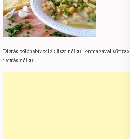
Diétás zöldbabfőzelék liszt nélkül, önmagával sűrítve
rántás nélkül