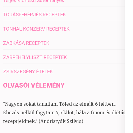
Teljes Kiőrlésű Sütemények
TOJÁSFEHÉRJÉS RECEPTEK
TONHAL KONZERV RECEPTEK
ZABKÁSA RECEPTEK
ZABPEHELYLISZT RECEPTEK
ZSÍRSZEGÉNY ÉTELEK
OLVASÓI VÉLEMÉNY
"Nagyon sokat tanultam Tőled az elmúlt 6 hétben.
Éhezés nélkül fogytam 5,5 kilót, hála a finom és diétás
receptjeidnek." (Andristyák Szilvia)