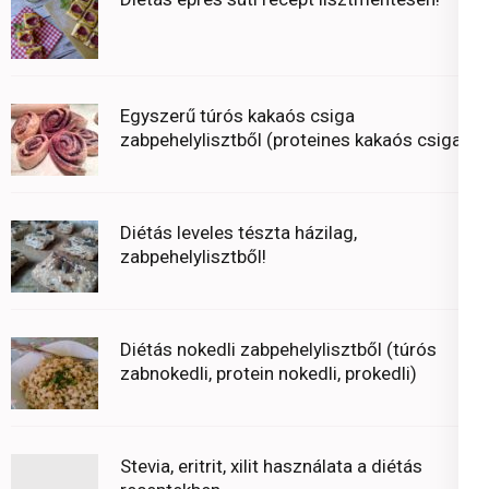
Egyszerű túrós kakaós csiga
zabpehelylisztből (proteines kakaós csiga)
Diétás leveles tészta házilag,
zabpehelylisztből!
Diétás nokedli zabpehelylisztből (túrós
zabnokedli, protein nokedli, prokedli)
Stevia, eritrit, xilit használata a diétás