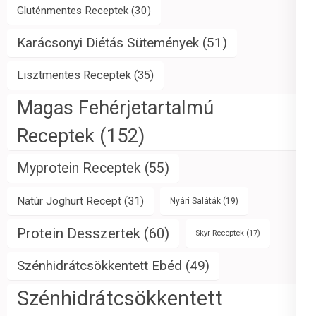
Gluténmentes Receptek
(30)
Karácsonyi Diétás Sütemények
(51)
Lisztmentes Receptek
(35)
Magas Fehérjetartalmú
Receptek
(152)
Myprotein Receptek
(55)
Natúr Joghurt Recept
(31)
Nyári Saláták
(19)
Protein Desszertek
(60)
Skyr Receptek
(17)
Szénhidrátcsökkentett Ebéd
(49)
Szénhidrátcsökkentett