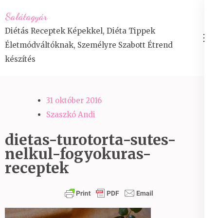
Skip
Salátagyár
to
Diétás Receptek Képekkel, Diéta Tippek
content
Életmódváltóknak, Személyre Szabott Étrend
(Press
készítés
Enter)
31 október 2016
Szaszkó Andi
dietas-turotorta-sutes-
nelkul-fogyokuras-
receptek