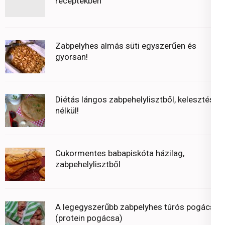
receptekben
Zabpelyhes almás süti egyszerűen és
gyorsan!
Diétás lángos zabpehelylisztből, kelesztés
nélkül!
Cukormentes babapiskóta házilag,
zabpehelylisztből
A legegyszerűbb zabpelyhes túrós pogácsa
(protein pogácsa)