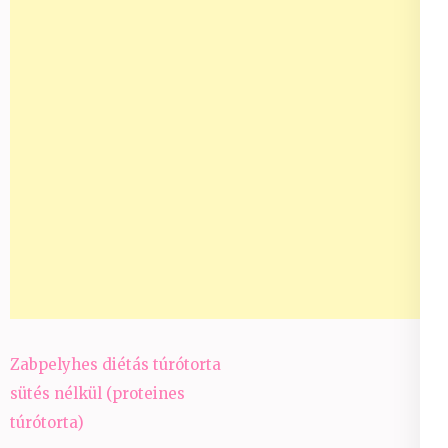
Bejegyzés
Zabpelyhes diétás túrótorta
navigáció
sütés nélkül (proteines
túrótorta)