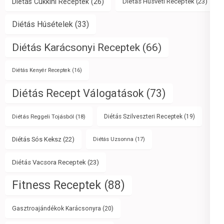
Diétás Cukkini Receptek
(26)
Diétás Húsvéti Receptek
(23)
Diétás Húsételek
(33)
Diétás Karácsonyi Receptek
(66)
Diétás Kenyér Receptek
(16)
Diétás Recept Válogatások
(73)
Diétás Reggeli Tojásból
(18)
Diétás Szilveszteri Receptek
(19)
Diétás Sós Keksz
(22)
Diétás Uzsonna
(17)
Diétás Vacsora Receptek
(23)
Fitness Receptek
(88)
Gasztroajándékok Karácsonyra
(20)