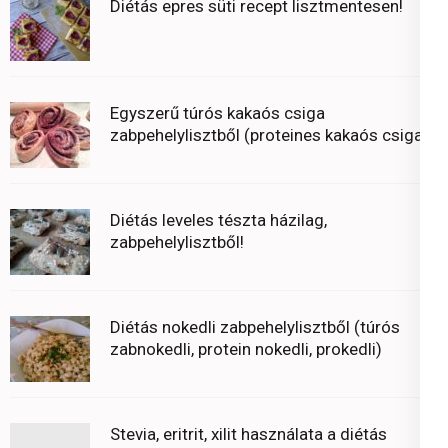
Diétás epres süti recept lisztmentesen!
Egyszerű túrós kakaós csiga
zabpehelylisztből (proteines kakaós csiga)
Diétás leveles tészta házilag,
zabpehelylisztből!
Diétás nokedli zabpehelylisztből (túrós
zabnokedli, protein nokedli, prokedli)
Stevia, eritrit, xilit használata a diétás