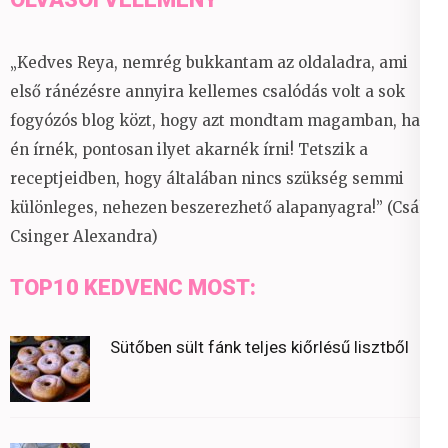
„Kedves Reya, nemrég bukkantam az oldaladra, ami
első ránézésre annyira kellemes csalódás volt a sok
fogyózós blog közt, hogy azt mondtam magamban, ha
én írnék, pontosan ilyet akarnék írni! Tetszik a
receptjeidben, hogy általában nincs szükség semmi
különleges, nehezen beszerezhető alapanyagra!” (Csáky
Csinger Alexandra)
TOP10 KEDVENC MOST:
Sütőben sült fánk teljes kiőrlésű lisztből