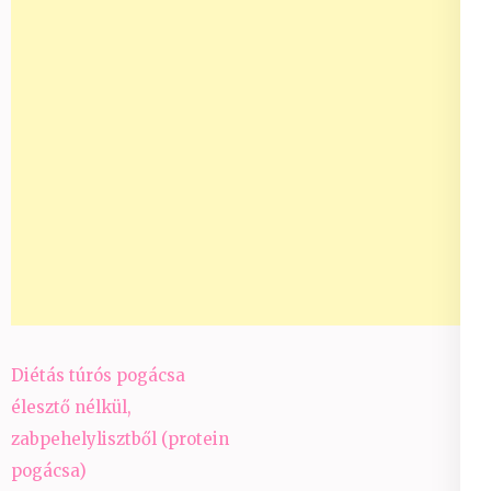
Bejegyzés
Diétás túrós pogácsa
navigáció
élesztő nélkül,
zabpehelylisztből (protein
pogácsa)