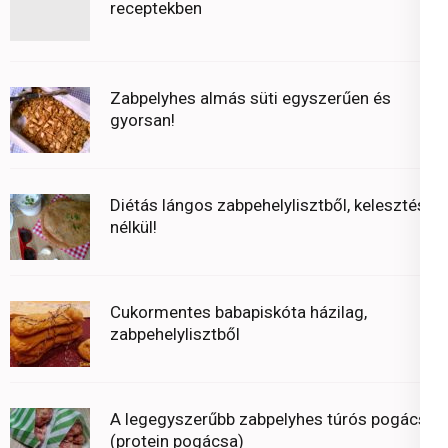
receptekben
Zabpelyhes almás süti egyszerűen és
gyorsan!
Diétás lángos zabpehelylisztből, kelesztés
nélkül!
Cukormentes babapiskóta házilag,
zabpehelylisztből
A legegyszerűbb zabpelyhes túrós pogácsa
(protein pogácsa)