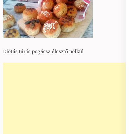
Diétás túrós pogácsa élesztő nélkül