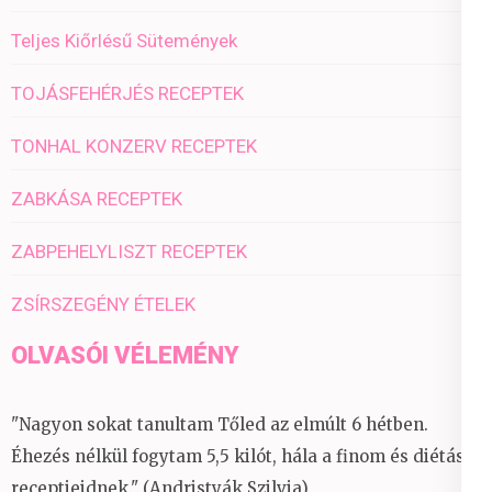
Teljes Kiőrlésű Sütemények
TOJÁSFEHÉRJÉS RECEPTEK
TONHAL KONZERV RECEPTEK
ZABKÁSA RECEPTEK
ZABPEHELYLISZT RECEPTEK
ZSÍRSZEGÉNY ÉTELEK
OLVASÓI VÉLEMÉNY
"Nagyon sokat tanultam Tőled az elmúlt 6 hétben.
Éhezés nélkül fogytam 5,5 kilót, hála a finom és diétás
receptjeidnek." (Andristyák Szilvia)