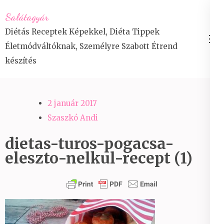
Skip
Salátagyár
to
Diétás Receptek Képekkel, Diéta Tippek
content
Életmódváltóknak, Személyre Szabott Étrend
(Press
készítés
Enter)
2 január 2017
Szaszkó Andi
dietas-turos-pogacsa-
eleszto-nelkul-recept (1)