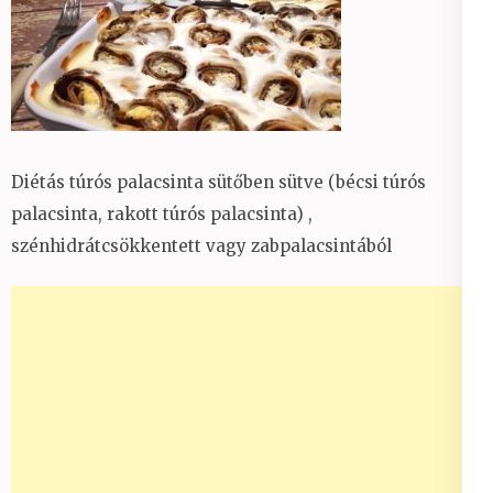
Diétás túrós palacsinta sütőben sütve (bécsi túrós
palacsinta, rakott túrós palacsinta) ,
szénhidrátcsökkentett vagy zabpalacsintából