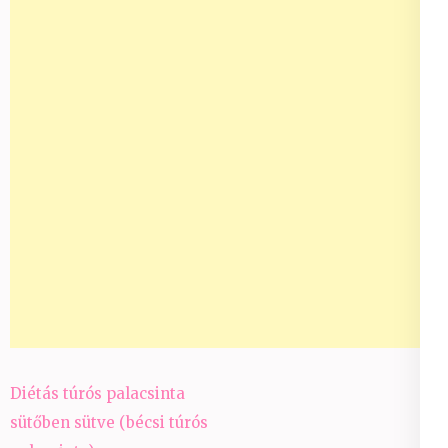
Bejegyzés
Diétás túrós palacsinta
navigáció
sütőben sütve (bécsi túrós