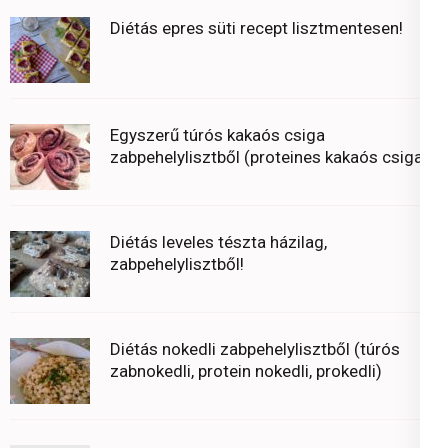
Diétás epres süti recept lisztmentesen!
Egyszerű túrós kakaós csiga
zabpehelylisztből (proteines kakaós csiga)
Diétás leveles tészta házilag,
zabpehelylisztből!
Diétás nokedli zabpehelylisztből (túrós
zabnokedli, protein nokedli, prokedli)