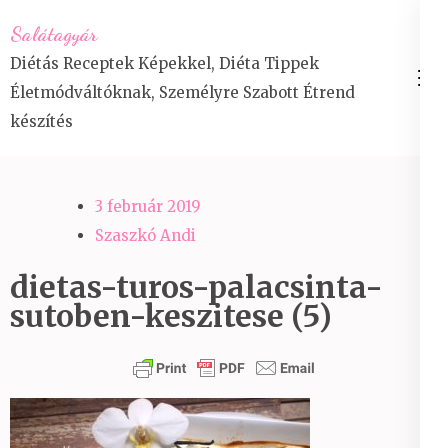
Skip
Salátagyár
to
Diétás Receptek Képekkel, Diéta Tippek
content
Életmódváltóknak, Személyre Szabott Étrend
(Press
készítés
Enter)
3 február 2019
Szaszkó Andi
dietas-turos-palacsinta-
sutoben-keszitese (5)