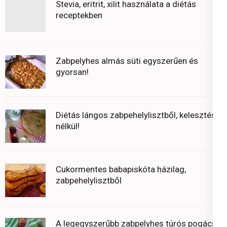
Stevia, eritrit, xilit használata a diétás
receptekben
Zabpelyhes almás süti egyszerűen és
gyorsan!
Diétás lángos zabpehelylisztből, kelesztés
nélkül!
Cukormentes babapiskóta házilag,
zabpehelylisztből
A legegyszerűbb zabpelyhes túrós pogácsa