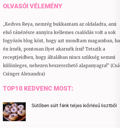
OLVASÓI VÉLEMÉNY
„Kedves Reya, nemrég bukkantam az oldaladra, ami
első ránézésre annyira kellemes csalódás volt a sok
fogyózós blog közt, hogy azt mondtam magamban, ha
én írnék, pontosan ilyet akarnék írni! Tetszik a
receptjeidben, hogy általában nincs szükség semmi
különleges, nehezen beszerezhető alapanyagra!” (Csáky
Csinger Alexandra)
TOP10 KEDVENC MOST:
Sütőben sült fánk teljes kiőrlésű lisztből