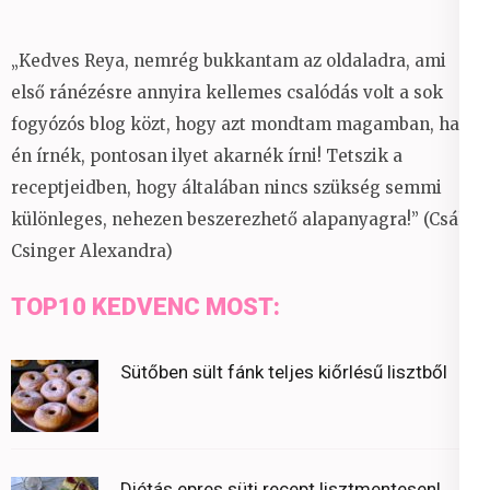
„Kedves Reya, nemrég bukkantam az oldaladra, ami
első ránézésre annyira kellemes csalódás volt a sok
fogyózós blog közt, hogy azt mondtam magamban, ha
én írnék, pontosan ilyet akarnék írni! Tetszik a
receptjeidben, hogy általában nincs szükség semmi
különleges, nehezen beszerezhető alapanyagra!” (Csáky
Csinger Alexandra)
TOP10 KEDVENC MOST:
Sütőben sült fánk teljes kiőrlésű lisztből
Diétás epres süti recept lisztmentesen!