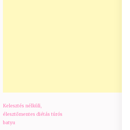
Bejegyzés
Kelesztés nélküli,
navigáció
élesztőmentes diétás túrós
batyu