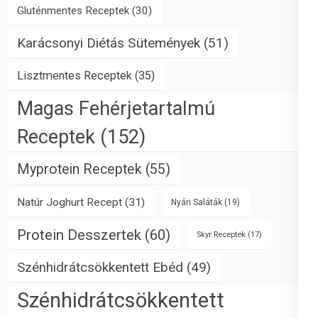
Gluténmentes Receptek
(30)
Karácsonyi Diétás Sütemények
(51)
Lisztmentes Receptek
(35)
Magas Fehérjetartalmú
Receptek
(152)
Myprotein Receptek
(55)
Natúr Joghurt Recept
(31)
Nyári Saláták
(19)
Protein Desszertek
(60)
Skyr Receptek
(17)
Szénhidrátcsökkentett Ebéd
(49)
Szénhidrátcsökkentett