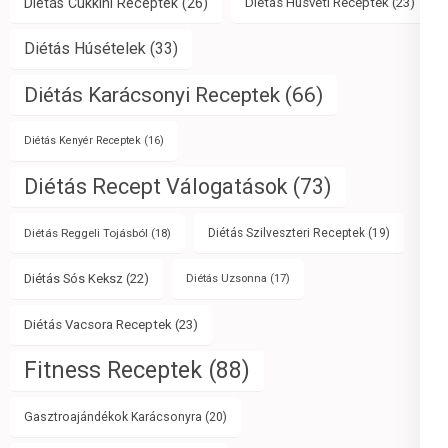
Diétás Cukkini Receptek
(26)
Diétás Húsvéti Receptek
(23)
Diétás Húsételek
(33)
Diétás Karácsonyi Receptek
(66)
Diétás Kenyér Receptek
(16)
Diétás Recept Válogatások
(73)
Diétás Reggeli Tojásból
(18)
Diétás Szilveszteri Receptek
(19)
Diétás Sós Keksz
(22)
Diétás Uzsonna
(17)
Diétás Vacsora Receptek
(23)
Fitness Receptek
(88)
Gasztroajándékok Karácsonyra
(20)