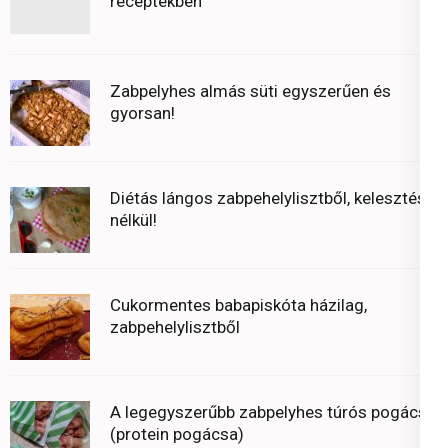
receptekben
Zabpelyhes almás süti egyszerűen és
gyorsan!
Diétás lángos zabpehelylisztből, kelesztés
nélkül!
Cukormentes babapiskóta házilag,
zabpehelylisztből
A legegyszerűbb zabpelyhes túrós pogácsa
(protein pogácsa)