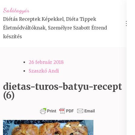
Skip
Salátagyár
to
Diétás Receptek Képekkel, Diéta Tippek
content
Életmódváltóknak, Személyre Szabott Étrend
(Press
készítés
Enter)
26 február 2018
Szaszkó Andi
dietas-turos-batyu-recept
(6)