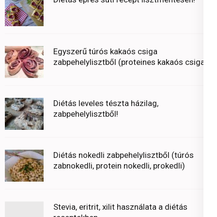
Egyszerű túrós kakaós csiga
zabpehelylisztből (proteines kakaós csiga)
Diétás leveles tészta házilag,
zabpehelylisztből!
Diétás nokedli zabpehelylisztből (túrós
zabnokedli, protein nokedli, prokedli)
Stevia, eritrit, xilit használata a diétás