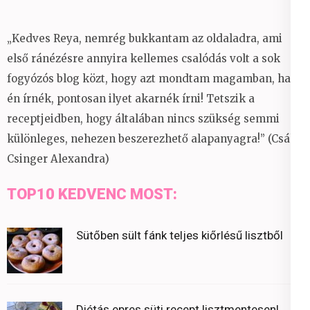
„Kedves Reya, nemrég bukkantam az oldaladra, ami
első ránézésre annyira kellemes csalódás volt a sok
fogyózós blog közt, hogy azt mondtam magamban, ha
én írnék, pontosan ilyet akarnék írni! Tetszik a
receptjeidben, hogy általában nincs szükség semmi
különleges, nehezen beszerezhető alapanyagra!” (Csáky
Csinger Alexandra)
TOP10 KEDVENC MOST:
Sütőben sült fánk teljes kiőrlésű lisztből
Diétás epres süti recept lisztmentesen!