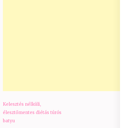
Bejegyzés
Kelesztés nélküli,
navigáció
élesztőmentes diétás túrós
batyu