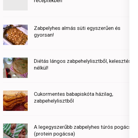
receptekben
Zabpelyhes almás süti egyszerűen és
gyorsan!
Diétás lángos zabpehelylisztből, kelesztés
nélkül!
Cukormentes babapiskóta házilag,
zabpehelylisztből
A legegyszerűbb zabpelyhes túrós pogácsa
(protein pogácsa)