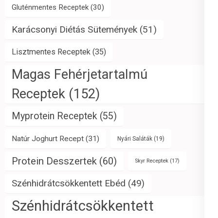
Gluténmentes Receptek
(30)
Karácsonyi Diétás Sütemények
(51)
Lisztmentes Receptek
(35)
Magas Fehérjetartalmú
Receptek
(152)
Myprotein Receptek
(55)
Natúr Joghurt Recept
(31)
Nyári Saláták
(19)
Protein Desszertek
(60)
Skyr Receptek
(17)
Szénhidrátcsökkentett Ebéd
(49)
Szénhidrátcsökkentett