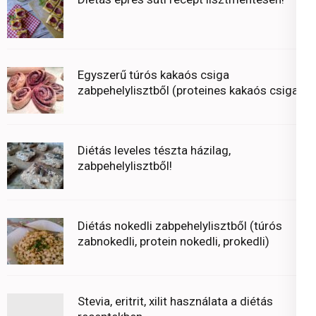
Egyszerű túrós kakaós csiga
zabpehelylisztből (proteines kakaós csiga)
Diétás leveles tészta házilag,
zabpehelylisztből!
Diétás nokedli zabpehelylisztből (túrós
zabnokedli, protein nokedli, prokedli)
Stevia, eritrit, xilit használata a diétás