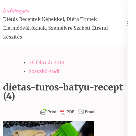
Skip
Salátagyár
to
Diétás Receptek Képekkel, Diéta Tippek
content
Életmódváltóknak, Személyre Szabott Étrend
(Press
készítés
Enter)
26 február 2018
Szaszkó Andi
dietas-turos-batyu-recept
(4)