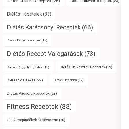
Diétás Cukkini Receptek
(26)
Diétás Húsvéti Receptek
(23)
Diétás Húsételek
(33)
Diétás Karácsonyi Receptek
(66)
Diétás Kenyér Receptek
(16)
Diétás Recept Válogatások
(73)
Diétás Reggeli Tojásból
(18)
Diétás Szilveszteri Receptek
(19)
Diétás Sós Keksz
(22)
Diétás Uzsonna
(17)
Diétás Vacsora Receptek
(23)
Fitness Receptek
(88)
Gasztroajándékok Karácsonyra
(20)