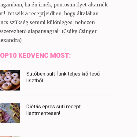
agamban, ha én írnék, pontosan ilyet akarnék
rni! Tetszik a receptjeidben, hogy általában
incs szükség semmi különleges, nehezen
eszerezhető alapanyagra!” (Csáky Csinger
lexandra)
OP10 KEDVENC MOST:
Sütőben sült fánk teljes kiőrlésű
lisztből
Diétás epres süti recept
lisztmentesen!