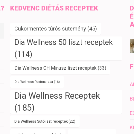
L?
KEDVENC DIÉTÁS RECEPTEK
D
É
A
Cukormentes túrós sütemény
(45)
Dia Wellness 50 liszt receptek
(114)
F
Dia Wellness CH Minusz liszt receptek
(33)
Dia Wellness Panírmorzsa
(16)
A
Dia Wellness Receptek
B
(185)
E
Dia Wellness Sütőliszt receptek
(22)
K