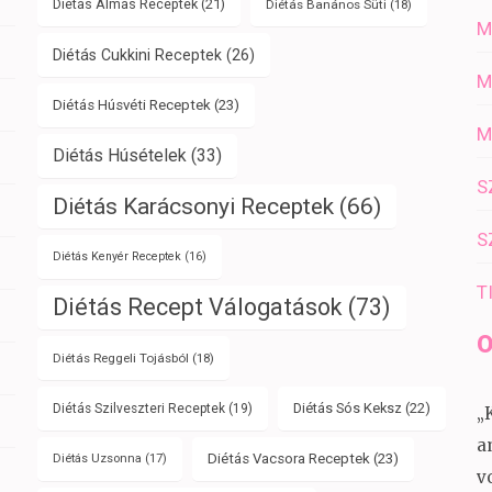
Diétás Almás Receptek
(21)
Diétás Banános Süti
(18)
M
Diétás Cukkini Receptek
(26)
M
Diétás Húsvéti Receptek
(23)
M
Diétás Húsételek
(33)
S
Diétás Karácsonyi Receptek
(66)
S
Diétás Kenyér Receptek
(16)
T
Diétás Recept Válogatások
(73)
O
Diétás Reggeli Tojásból
(18)
Diétás Sós Keksz
(22)
Diétás Szilveszteri Receptek
(19)
„
a
Diétás Vacsora Receptek
(23)
Diétás Uzsonna
(17)
v