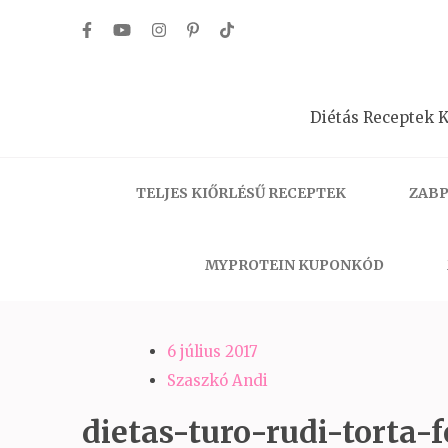
Skip
to
content
(Press
Diétás Receptek K
Enter)
TELJES KIŐRLÉSŰ RECEPTEK
ZABP
MYPROTEIN KUPONKÓD
6 július 2017
Szaszkó Andi
dietas-turo-rudi-torta-