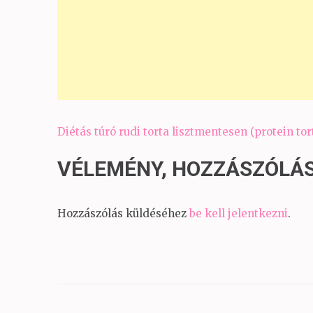
Bejegyzés
Diétás túró rudi torta lisztmentesen (protein tor
navigáció
VÉLEMÉNY, HOZZÁSZÓLÁ
Hozzászólás küldéséhez
be kell jelentkezni
.