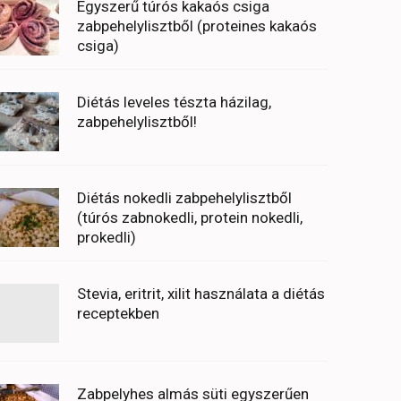
Egyszerű túrós kakaós csiga
zabpehelylisztből (proteines kakaós
csiga)
Diétás leveles tészta házilag,
zabpehelylisztből!
Diétás nokedli zabpehelylisztből
(túrós zabnokedli, protein nokedli,
prokedli)
Stevia, eritrit, xilit használata a diétás
receptekben
Zabpelyhes almás süti egyszerűen