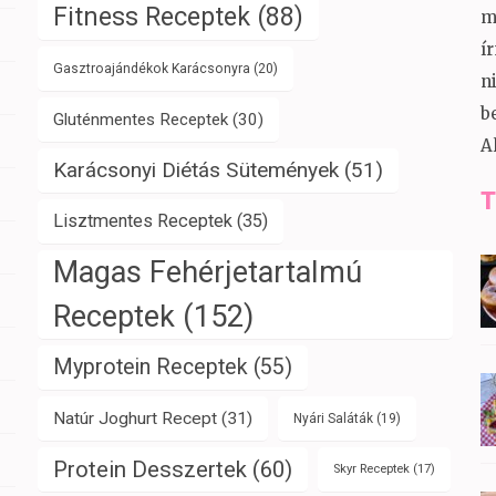
Fitness Receptek
(88)
m
í
Gasztroajándékok Karácsonyra
(20)
n
b
Gluténmentes Receptek
(30)
A
Karácsonyi Diétás Sütemények
(51)
T
Lisztmentes Receptek
(35)
Magas Fehérjetartalmú
Receptek
(152)
Myprotein Receptek
(55)
Natúr Joghurt Recept
(31)
Nyári Saláták
(19)
Protein Desszertek
(60)
Skyr Receptek
(17)