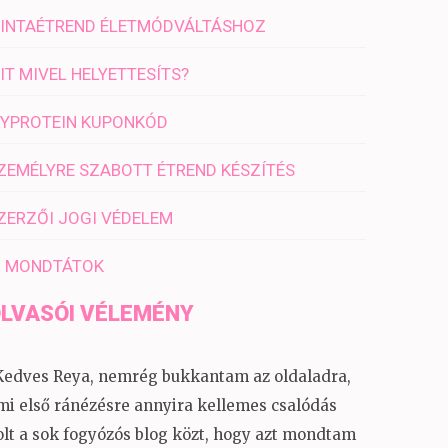
INTAÉTREND ÉLETMÓDVÁLTÁSHOZ
IT MIVEL HELYETTESÍTS?
YPROTEIN KUPONKÓD
ZEMÉLYRE SZABOTT ÉTREND KÉSZÍTÉS
ZERZŐI JOGI VÉDELEM
I MONDTÁTOK
LVASÓI VÉLEMÉNY
Kedves Reya, nemrég bukkantam az oldaladra,
mi első ránézésre annyira kellemes csalódás
olt a sok fogyózós blog közt, hogy azt mondtam