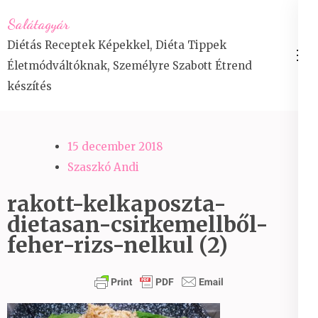
Skip
Salátagyár
to
Diétás Receptek Képekkel, Diéta Tippek
content
Életmódváltóknak, Személyre Szabott Étrend
(Press
készítés
Enter)
15 december 2018
Szaszkó Andi
rakott-kelkaposzta-
dietasan-csirkemellből-
feher-rizs-nelkul (2)