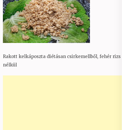
Rakott kelkáposzta diétásan csirkemellből, fehér rizs
nélkül