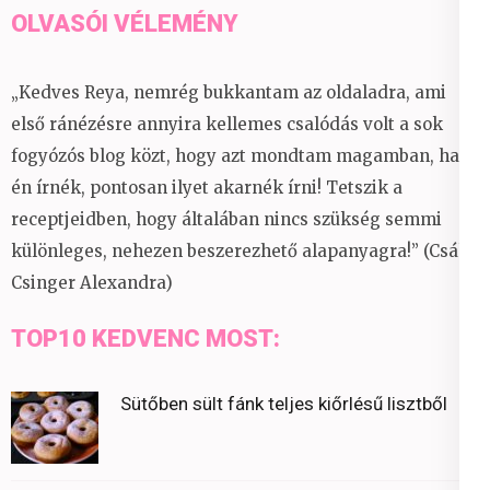
OLVASÓI VÉLEMÉNY
„Kedves Reya, nemrég bukkantam az oldaladra, ami
első ránézésre annyira kellemes csalódás volt a sok
fogyózós blog közt, hogy azt mondtam magamban, ha
én írnék, pontosan ilyet akarnék írni! Tetszik a
receptjeidben, hogy általában nincs szükség semmi
különleges, nehezen beszerezhető alapanyagra!” (Csáky
Csinger Alexandra)
TOP10 KEDVENC MOST:
Sütőben sült fánk teljes kiőrlésű lisztből