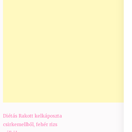
Bejegyzés
Diétás Rakott kelkáposzta
navigáció
csirkemellből, fehér rizs