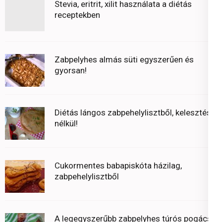
Stevia, eritrit, xilit használata a diétás
receptekben
Zabpelyhes almás süti egyszerűen és
gyorsan!
Diétás lángos zabpehelylisztből, kelesztés
nélkül!
Cukormentes babapiskóta házilag,
zabpehelylisztből
A legegyszerűbb zabpelyhes túrós pogácsa