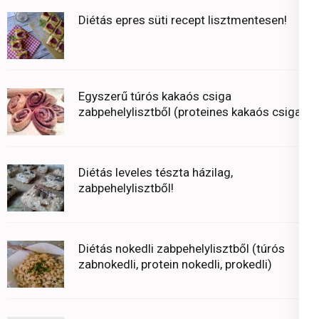
Diétás epres süti recept lisztmentesen!
Egyszerű túrós kakaós csiga
zabpehelylisztből (proteines kakaós csiga)
Diétás leveles tészta házilag,
zabpehelylisztből!
Diétás nokedli zabpehelylisztből (túrós
zabnokedli, protein nokedli, prokedli)