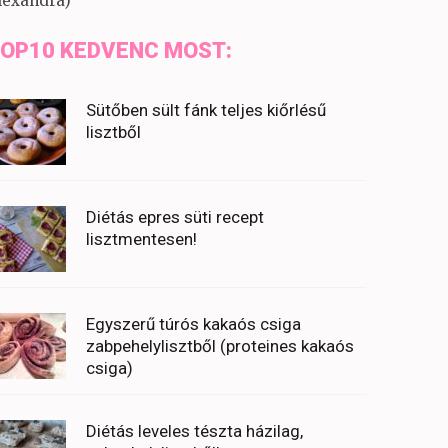
lexandra)
OP10 KEDVENC MOST:
Sütőben sült fánk teljes kiőrlésű
lisztből
Diétás epres süti recept
lisztmentesen!
Egyszerű túrós kakaós csiga
zabpehelylisztből (proteines kakaós
csiga)
Diétás leveles tészta házilag,