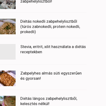
zabpehelylisztből!
Diétás nokedli zabpehelylisztből
(túrós zabnokedli, protein nokedli,
prokedli)
Stevia, eritrit, xilit használata a diétás
receptekben
Zabpelyhes almás süti egyszerűen
és gyorsan!
Diétás lángos zabpehelylisztből,
kelesztés nélkül!