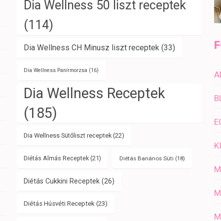
Dia Wellness 50 liszt receptek
(114)
F
Dia Wellness CH Minusz liszt receptek
(33)
Dia Wellness Panírmorzsa
(16)
A
Dia Wellness Receptek
B
(185)
E
Dia Wellness Sütőliszt receptek
(22)
K
Diétás Almás Receptek
(21)
Diétás Banános Süti
(18)
M
Diétás Cukkini Receptek
(26)
M
Diétás Húsvéti Receptek
(23)
M