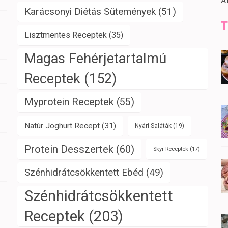
A
Karácsonyi Diétás Sütemények
(51)
T
Lisztmentes Receptek
(35)
Magas Fehérjetartalmú
Receptek
(152)
Myprotein Receptek
(55)
Natúr Joghurt Recept
(31)
Nyári Saláták
(19)
Protein Desszertek
(60)
Skyr Receptek
(17)
Szénhidrátcsökkentett Ebéd
(49)
Szénhidrátcsökkentett
Receptek
(203)