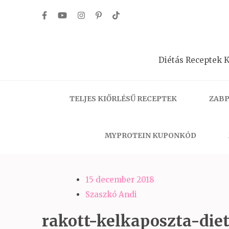
Skip
to
content
(Press
Diétás Receptek K
Enter)
TELJES KIŐRLÉSŰ RECEPTEK
ZABP
MYPROTEIN KUPONKÓD
15 december 2018
Szaszkó Andi
rakott-kelkaposzta-diet