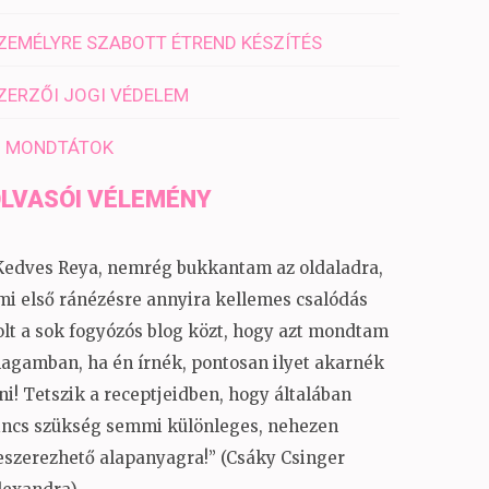
ZEMÉLYRE SZABOTT ÉTREND KÉSZÍTÉS
ZERZŐI JOGI VÉDELEM
I MONDTÁTOK
LVASÓI VÉLEMÉNY
Kedves Reya, nemrég bukkantam az oldaladra,
mi első ránézésre annyira kellemes csalódás
olt a sok fogyózós blog közt, hogy azt mondtam
agamban, ha én írnék, pontosan ilyet akarnék
rni! Tetszik a receptjeidben, hogy általában
incs szükség semmi különleges, nehezen
eszerezhető alapanyagra!” (Csáky Csinger