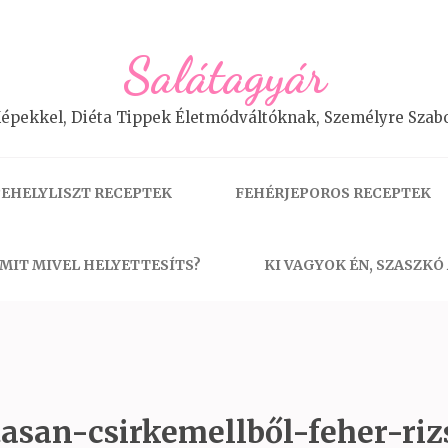
Salátagyár
épekkel, Diéta Tippek Életmódváltóknak, Személyre Szabo
EHELYLISZT RECEPTEK
FEHÉRJEPOROS RECEPTEK
MIT MIVEL HELYETTESÍTS?
KI VAGYOK ÉN, SZASZKÓ
asan-csirkemellből-feher-rizs