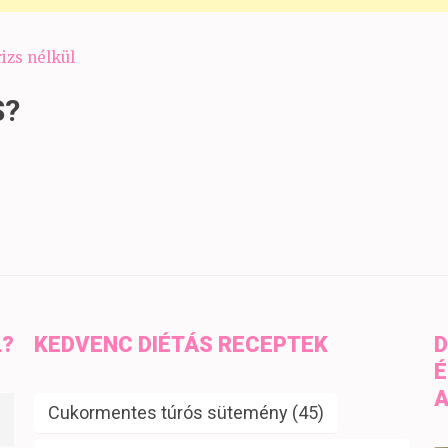
izs nélkül
S?
L?
KEDVENC DIÉTÁS RECEPTEK
D
É
A
Cukormentes túrós sütemény
(45)