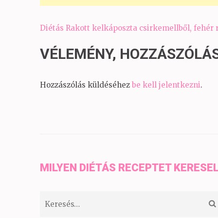
Bejegyzés
Diétás Rakott kelkáposzta csirkemellből, fehér r
navigáció
VÉLEMÉNY, HOZZÁSZÓLÁ
Hozzászólás küldéséhez
be kell jelentkezni
.
MILYEN DIÉTÁS RECEPTET KERESE
Keresés: