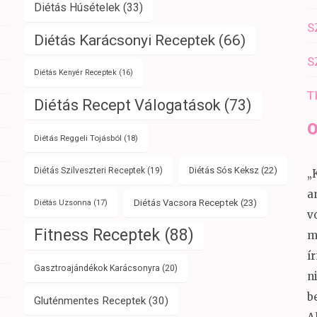
Diétás Húsételek
(33)
S
Diétás Karácsonyi Receptek
(66)
S
Diétás Kenyér Receptek
(16)
T
Diétás Recept Válogatások
(73)
O
Diétás Reggeli Tojásból
(18)
Diétás Sós Keksz
(22)
Diétás Szilveszteri Receptek
(19)
„
a
Diétás Vacsora Receptek
(23)
Diétás Uzsonna
(17)
v
Fitness Receptek
(88)
m
í
Gasztroajándékok Karácsonyra
(20)
n
b
Gluténmentes Receptek
(30)