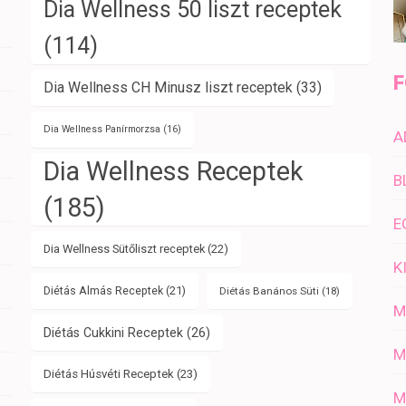
Dia Wellness 50 liszt receptek
(114)
F
Dia Wellness CH Minusz liszt receptek
(33)
Dia Wellness Panírmorzsa
(16)
A
Dia Wellness Receptek
B
(185)
E
Dia Wellness Sütőliszt receptek
(22)
K
Diétás Almás Receptek
(21)
Diétás Banános Süti
(18)
M
Diétás Cukkini Receptek
(26)
M
Diétás Húsvéti Receptek
(23)
M