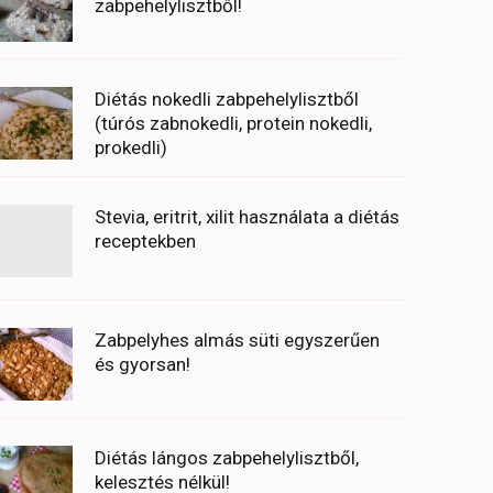
zabpehelylisztből!
Diétás nokedli zabpehelylisztből
(túrós zabnokedli, protein nokedli,
prokedli)
Stevia, eritrit, xilit használata a diétás
receptekben
Zabpelyhes almás süti egyszerűen
és gyorsan!
Diétás lángos zabpehelylisztből,
kelesztés nélkül!