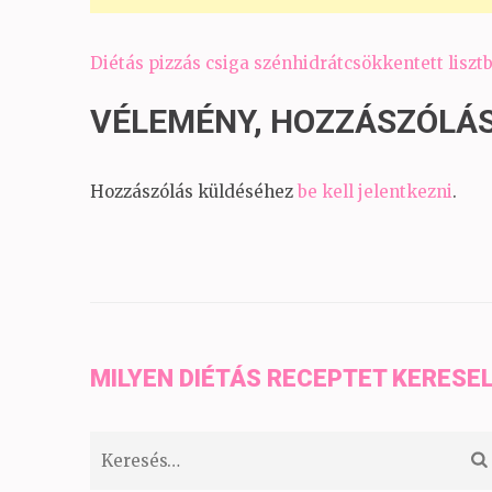
Bejegyzés
Diétás pizzás csiga szénhidrátcsökkentett lisztb
navigáció
VÉLEMÉNY, HOZZÁSZÓLÁ
Hozzászólás küldéséhez
be kell jelentkezni
.
MILYEN DIÉTÁS RECEPTET KERESE
Keresés: