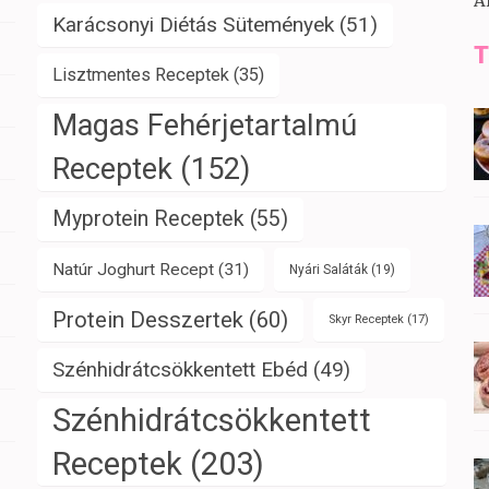
A
Karácsonyi Diétás Sütemények
(51)
T
Lisztmentes Receptek
(35)
Magas Fehérjetartalmú
Receptek
(152)
Myprotein Receptek
(55)
Natúr Joghurt Recept
(31)
Nyári Saláták
(19)
Protein Desszertek
(60)
Skyr Receptek
(17)
Szénhidrátcsökkentett Ebéd
(49)
Szénhidrátcsökkentett
Receptek
(203)