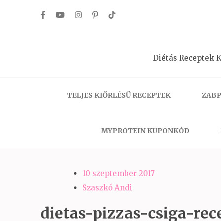
Skip
to
content
(Press
Diétás Receptek K
Enter)
TELJES KIŐRLÉSŰ RECEPTEK
ZABP
MYPROTEIN KUPONKÓD
10 szeptember 2017
Szaszkó Andi
dietas-pizzas-csiga-rece