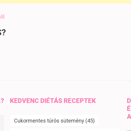
ől
S?
L?
KEDVENC DIÉTÁS RECEPTEK
D
É
A
Cukormentes túrós sütemény
(45)