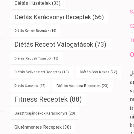
Diétás Húsételek
(33)
S
Diétás Karácsonyi Receptek
(66)
S
Diétás Kenyér Receptek
(16)
T
Diétás Recept Válogatások
(73)
O
Diétás Reggeli Tojásból
(18)
Diétás Sós Keksz
(22)
Diétás Szilveszteri Receptek
(19)
„
a
Diétás Vacsora Receptek
(23)
Diétás Uzsonna
(17)
v
Fitness Receptek
(88)
m
í
Gasztroajándékok Karácsonyra
(20)
n
b
Gluténmentes Receptek
(30)