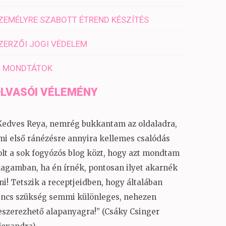
ZEMÉLYRE SZABOTT ÉTREND KÉSZÍTÉS
ZERZŐI JOGI VÉDELEM
I MONDTÁTOK
LVASÓI VÉLEMÉNY
Kedves Reya, nemrég bukkantam az oldaladra,
mi első ránézésre annyira kellemes csalódás
olt a sok fogyózós blog közt, hogy azt mondtam
agamban, ha én írnék, pontosan ilyet akarnék
rni! Tetszik a receptjeidben, hogy általában
incs szükség semmi különleges, nehezen
eszerezhető alapanyagra!” (Csáky Csinger