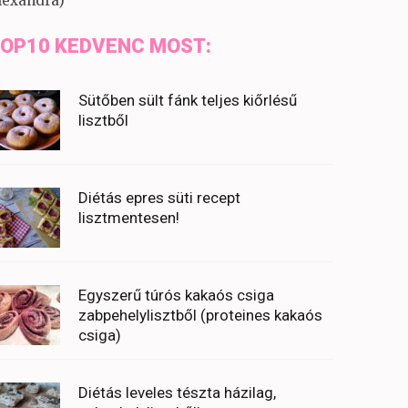
lexandra)
OP10 KEDVENC MOST:
Sütőben sült fánk teljes kiőrlésű
lisztből
Diétás epres süti recept
lisztmentesen!
Egyszerű túrós kakaós csiga
zabpehelylisztből (proteines kakaós
csiga)
Diétás leveles tészta házilag,