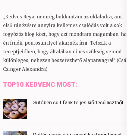
„Kedves Reya, nemrég bukkantam az oldaladra, ami
első ránézésre annyira kellemes csalódás volt a sok
fogyózós blog közt, hogy azt mondtam magamban, ha
én írnék, pontosan ilyet akarnék írni! Tetszik a
receptjeidben, hogy általában nincs szükség semmi
különleges, nehezen beszerezhető alapanyagra!” (Csáky
Csinger Alexandra)
TOP10 KEDVENC MOST:
Sütőben sült fánk teljes kiőrlésű lisztből
Diétás epres süti recept lisztmentesen!