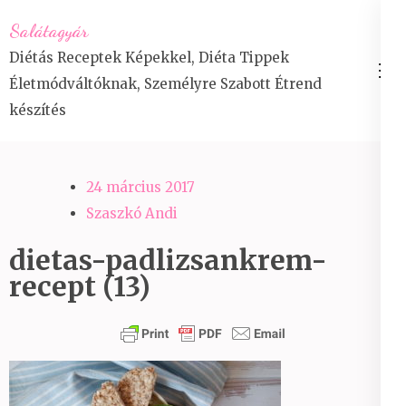
Skip
Salátagyár
to
Diétás Receptek Képekkel, Diéta Tippek
content
Életmódváltóknak, Személyre Szabott Étrend
(Press
készítés
Enter)
24 március 2017
Szaszkó Andi
dietas-padlizsankrem-
recept (13)