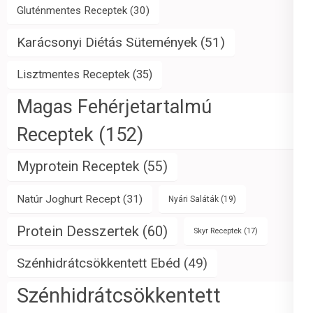
Gluténmentes Receptek
(30)
Karácsonyi Diétás Sütemények
(51)
Lisztmentes Receptek
(35)
Magas Fehérjetartalmú
Receptek
(152)
Myprotein Receptek
(55)
Natúr Joghurt Recept
(31)
Nyári Saláták
(19)
Protein Desszertek
(60)
Skyr Receptek
(17)
Szénhidrátcsökkentett Ebéd
(49)
Szénhidrátcsökkentett