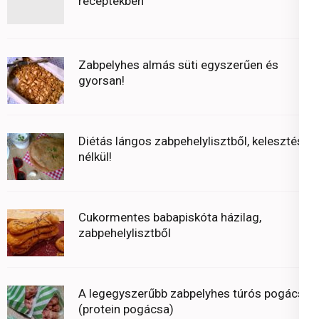
receptekben
Zabpelyhes almás süti egyszerűen és
gyorsan!
Diétás lángos zabpehelylisztből, kelesztés
nélkül!
Cukormentes babapiskóta házilag,
zabpehelylisztből
A legegyszerűbb zabpelyhes túrós pogácsa
(protein pogácsa)