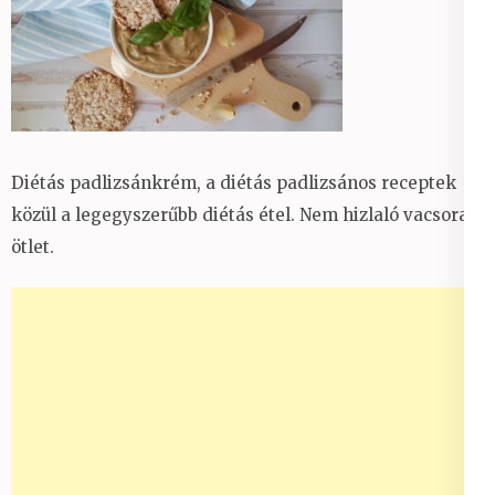
Diétás padlizsánkrém, a diétás padlizsános receptek
közül a legegyszerűbb diétás étel. Nem hizlaló vacsora
ötlet.