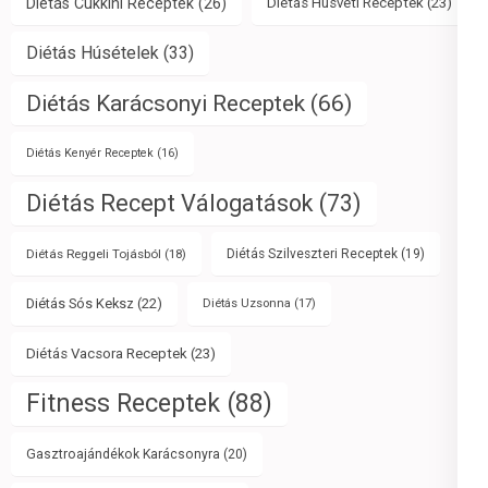
Diétás Cukkini Receptek
(26)
Diétás Húsvéti Receptek
(23)
Diétás Húsételek
(33)
Diétás Karácsonyi Receptek
(66)
Diétás Kenyér Receptek
(16)
Diétás Recept Válogatások
(73)
Diétás Reggeli Tojásból
(18)
Diétás Szilveszteri Receptek
(19)
Diétás Sós Keksz
(22)
Diétás Uzsonna
(17)
Diétás Vacsora Receptek
(23)
Fitness Receptek
(88)
Gasztroajándékok Karácsonyra
(20)