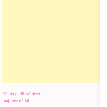
Bejegyzés
Diétás padlizsánkrém
navigáció
majonéz nélkül