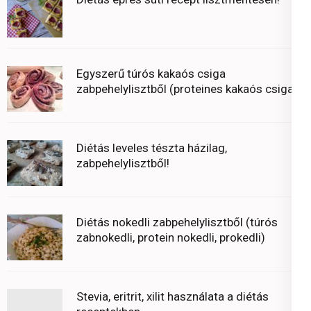
Egyszerű túrós kakaós csiga
zabpehelylisztből (proteines kakaós csiga)
Diétás leveles tészta házilag,
zabpehelylisztből!
Diétás nokedli zabpehelylisztből (túrós
zabnokedli, protein nokedli, prokedli)
Stevia, eritrit, xilit használata a diétás