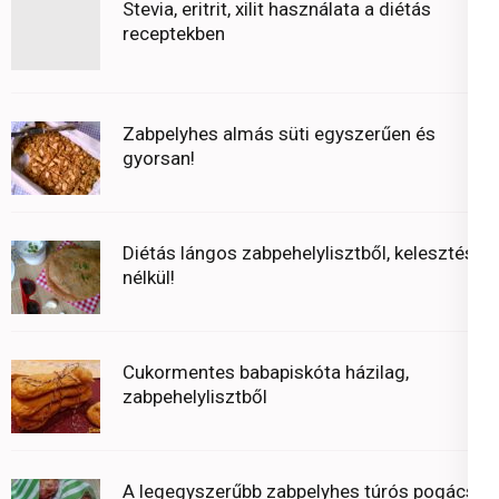
Stevia, eritrit, xilit használata a diétás
receptekben
Zabpelyhes almás süti egyszerűen és
gyorsan!
Diétás lángos zabpehelylisztből, kelesztés
nélkül!
Cukormentes babapiskóta házilag,
zabpehelylisztből
A legegyszerűbb zabpelyhes túrós pogácsa