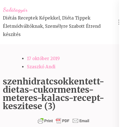
Skip
Salátagyár
to
Diétás Receptek Képekkel, Diéta Tippek
content
Életmódváltóknak, Személyre Szabott Étrend
(Press
készítés
Enter)
17 október 2019
Szaszkó Andi
szenhidratcsokkentett-
dietas-cukormentes-
meteres-kalacs-recept-
keszitese (3)