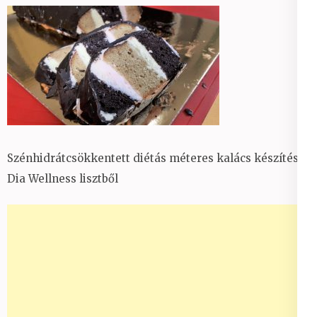
Szénhidrátcsökkentett diétás méteres kalács készítése
Dia Wellness lisztből