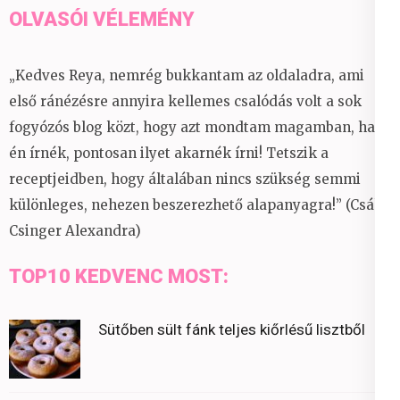
OLVASÓI VÉLEMÉNY
„Kedves Reya, nemrég bukkantam az oldaladra, ami
első ránézésre annyira kellemes csalódás volt a sok
fogyózós blog közt, hogy azt mondtam magamban, ha
én írnék, pontosan ilyet akarnék írni! Tetszik a
receptjeidben, hogy általában nincs szükség semmi
különleges, nehezen beszerezhető alapanyagra!” (Csáky
Csinger Alexandra)
TOP10 KEDVENC MOST:
Sütőben sült fánk teljes kiőrlésű lisztből