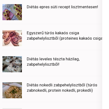
Diétás epres süti recept lisztmentesen!
Egyszerű túrós kakaós csiga
zabpehelylisztből (proteines kakaós csiga)
Diétás leveles tészta házilag,
zabpehelylisztből!
Diétás nokedli zabpehelylisztből (túrós
zabnokedli, protein nokedli, prokedli)