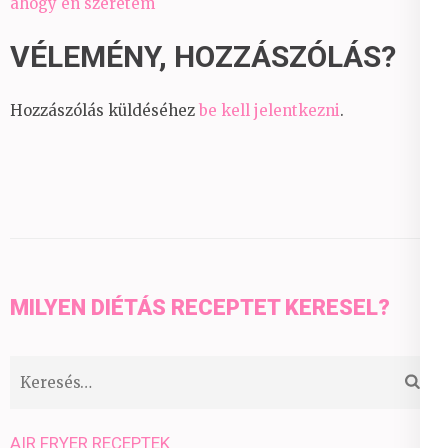
navigáció
ahogy én szeretem
VÉLEMÉNY, HOZZÁSZÓLÁS?
Hozzászólás küldéséhez
be kell jelentkezni
.
MILYEN DIÉTÁS RECEPTET KERESEL?
Keresés:
AIR FRYER RECEPTEK