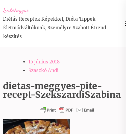
Skip
Salátagyár
to
Diétás Receptek Képekkel, Diéta Tippek
content
Életmódváltóknak, Személyre Szabott Étrend
(Press
készítés
Enter)
15 június 2018
Szaszkó Andi
dietas-meggyes-pite-
recept-SzekszardiSzabina