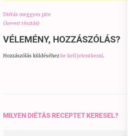
Bejegyzés
Diétás meggyes pite
navigáció
(kevert tésztás)
VÉLEMÉNY, HOZZÁSZÓLÁS?
Hozzászólás küldéséhez
be kell jelentkezni
.
MILYEN DIÉTÁS RECEPTET KERESEL?
Keresés: