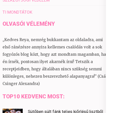
TI MONDTÁTOK
OLVASÓI VÉLEMÉNY
„Kedves Reya, nemrég bukkantam az oldaladra, ami
első ránézésre annyira kellemes csalódás volt a sok
fogyózós blog közt, hogy azt mondtam magamban, ha
én írnék, pontosan ilyet akarnék írni! Tetszik a
receptjeidben, hogy általában nincs szükség semmi
különleges, nehezen beszerezhető alapanyagra!” (Csáky
Csinger Alexandra)
TOP10 KEDVENC MOST:
Sütőben sült fánk teljes kiőrlésű lisztből