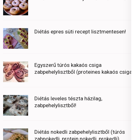
Diétás epres süti recept lisztmentesen!
Egyszerű túrós kakaós csiga
zabpehelylisztből (proteines kakaós csiga)
Diétás leveles tészta házilag,
zabpehelylisztből!
Diétás nokedli zabpehelylisztből (túrós
zabnokedli, protein nokedli, prokedli)