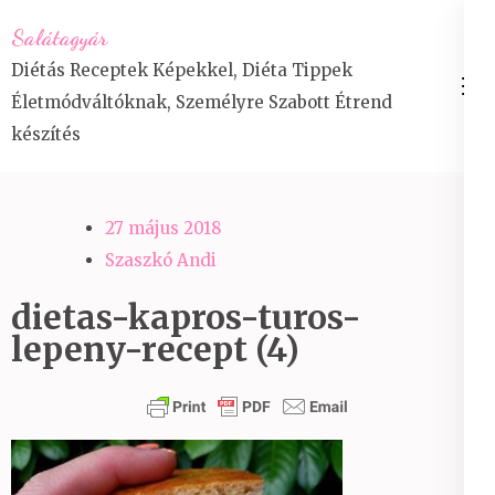
Skip
Salátagyár
to
Diétás Receptek Képekkel, Diéta Tippek
content
Életmódváltóknak, Személyre Szabott Étrend
(Press
készítés
Enter)
27 május 2018
Szaszkó Andi
dietas-kapros-turos-
lepeny-recept (4)