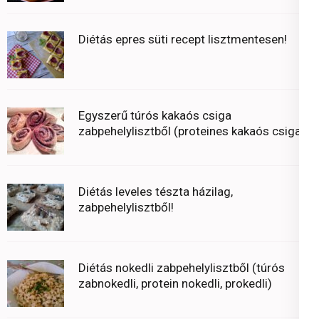
Diétás epres süti recept lisztmentesen!
Egyszerű túrós kakaós csiga
zabpehelylisztből (proteines kakaós csiga)
Diétás leveles tészta házilag,
zabpehelylisztből!
Diétás nokedli zabpehelylisztből (túrós
zabnokedli, protein nokedli, prokedli)