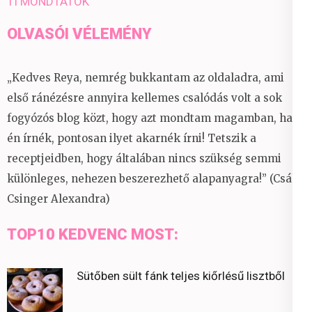
TI MONDTÁTOK
OLVASÓI VÉLEMÉNY
„Kedves Reya, nemrég bukkantam az oldaladra, ami
első ránézésre annyira kellemes csalódás volt a sok
fogyózós blog közt, hogy azt mondtam magamban, ha
én írnék, pontosan ilyet akarnék írni! Tetszik a
receptjeidben, hogy általában nincs szükség semmi
különleges, nehezen beszerezhető alapanyagra!” (Csáky
Csinger Alexandra)
TOP10 KEDVENC MOST:
Sütőben sült fánk teljes kiőrlésű lisztből