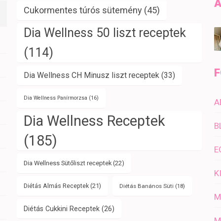
A
Cukormentes túrós sütemény
(45)
Dia Wellness 50 liszt receptek
(114)
F
Dia Wellness CH Minusz liszt receptek
(33)
Dia Wellness Panírmorzsa
(16)
A
Dia Wellness Receptek
B
(185)
E
Dia Wellness Sütőliszt receptek
(22)
K
Diétás Almás Receptek
(21)
Diétás Banános Süti
(18)
M
Diétás Cukkini Receptek
(26)
M