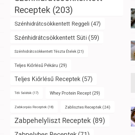
Receptek
(203)
Szénhidrátcsökkentett Reggeli
(47)
Szénhidrátcsökkentett Süti
(59)
Szénhidrátcsökkentett Tészta Ételek
(21)
Teljes Kiőrlésű Pékáru
(29)
Teljes Kiőrlésű Receptek
(57)
Whey Protein Recept
(29)
Téli Saláták
(17)
Zablisztes Receptek
(24)
Zabkorpás Receptek
(18)
Zabpehelyliszt Receptek
(89)
Zabpelyhes Receptek
(71)