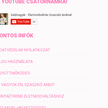
 YOUTUBE CSATORNÁMRA!
ONTOS INFÓK
DATVÉDELMI NYILATKOZAT
LOG HASZNÁLATA
GYÜTTMŰKÖDÉS
I VAGYOK ÉN, SZASZKÓ ANDI?
INTAÉTREND ÉLETMÓDVÁLTÁSHOZ
IT MIVEL HELYETTESÍTS?