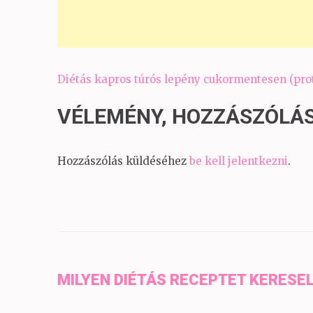
Bejegyzés
Diétás kapros túrós lepény cukormentesen (prot
navigáció
VÉLEMÉNY, HOZZÁSZÓLÁ
Hozzászólás küldéséhez
be kell jelentkezni
.
MILYEN DIÉTÁS RECEPTET KERESE