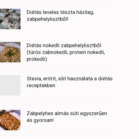
Diétás leveles tészta házilag,
zabpehelylisztből!
Diétás nokedli zabpehelylisztből
(túrós zabnokedli, protein nokedli,
prokedli)
Stevia, eritrit, xilit használata a diétás
receptekben
Zabpelyhes almás süti egyszerűen
és gyorsan!