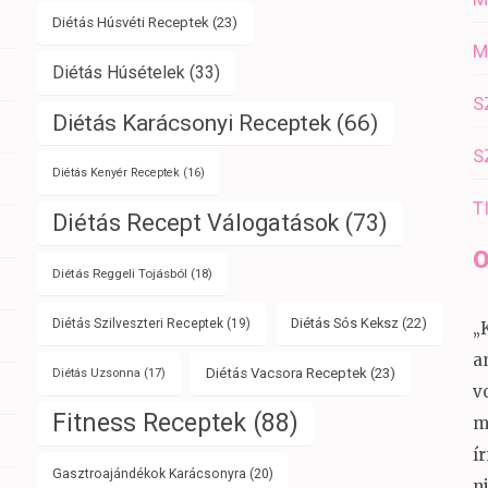
Diétás Húsvéti Receptek
(23)
M
Diétás Húsételek
(33)
S
Diétás Karácsonyi Receptek
(66)
S
Diétás Kenyér Receptek
(16)
T
Diétás Recept Válogatások
(73)
O
Diétás Reggeli Tojásból
(18)
Diétás Sós Keksz
(22)
Diétás Szilveszteri Receptek
(19)
„
a
Diétás Vacsora Receptek
(23)
Diétás Uzsonna
(17)
v
Fitness Receptek
(88)
m
í
Gasztroajándékok Karácsonyra
(20)
n