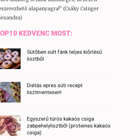
eszerezhető alapanyagra!” (Csáky Csinger
lexandra)
OP10 KEDVENC MOST:
Sütőben sült fánk teljes kiőrlésű
lisztből
Diétás epres süti recept
lisztmentesen!
Egyszerű túrós kakaós csiga
zabpehelylisztből (proteines kakaós
csiga)