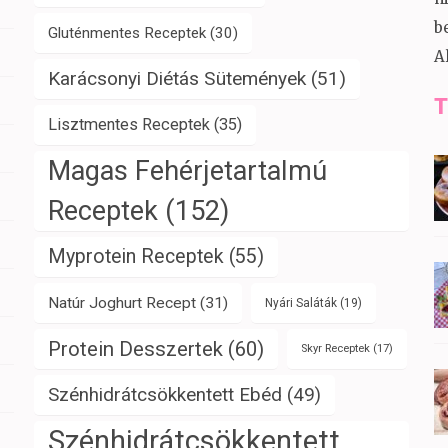
b
Gluténmentes Receptek
(30)
A
Karácsonyi Diétás Sütemények
(51)
T
Lisztmentes Receptek
(35)
Magas Fehérjetartalmú
Receptek
(152)
Myprotein Receptek
(55)
Natúr Joghurt Recept
(31)
Nyári Saláták
(19)
Protein Desszertek
(60)
Skyr Receptek
(17)
Szénhidrátcsökkentett Ebéd
(49)
Szénhidrátcsökkentett