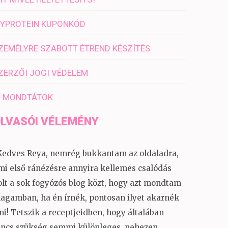
YPROTEIN KUPONKÓD
ZEMÉLYRE SZABOTT ÉTREND KÉSZÍTÉS
ZERZŐI JOGI VÉDELEM
I MONDTÁTOK
LVASÓI VÉLEMÉNY
Kedves Reya, nemrég bukkantam az oldaladra,
mi első ránézésre annyira kellemes csalódás
olt a sok fogyózós blog közt, hogy azt mondtam
agamban, ha én írnék, pontosan ilyet akarnék
rni! Tetszik a receptjeidben, hogy általában
incs szükség semmi különleges, nehezen