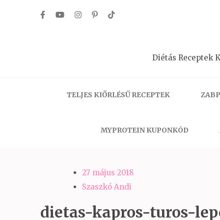
Skip
to
content
(Press
Diétás Receptek K
Enter)
TELJES KIŐRLÉSŰ RECEPTEK
ZABP
MYPROTEIN KUPONKÓD
27 május 2018
Szaszkó Andi
dietas-kapros-turos-lep