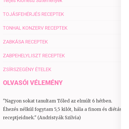
Teljes Kiőrlésű Sütemények
TOJÁSFEHÉRJÉS RECEPTEK
TONHAL KONZERV RECEPTEK
ZABKÁSA RECEPTEK
ZABPEHELYLISZT RECEPTEK
ZSÍRSZEGÉNY ÉTELEK
OLVASÓI VÉLEMÉNY
"Nagyon sokat tanultam Tőled az elmúlt 6 hétben.
Éhezés nélkül fogytam 5,5 kilót, hála a finom és diétás
receptjeidnek." (Andristyák Szilvia)