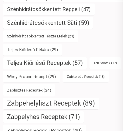
Szénhidrátcsökkentett Reggeli
(47)
Szénhidrátcsökkentett Süti
(59)
Szénhidrátcsökkentett Tészta Ételek
(21)
Teljes Kiőrlésű Pékáru
(29)
Teljes Kiőrlésű Receptek
(57)
Téli Saláták
(17)
Whey Protein Recept
(29)
Zabkorpás Receptek
(18)
Zablisztes Receptek
(24)
Zabpehelyliszt Receptek
(89)
Zabpelyhes Receptek
(71)
Zabpelyhes Reggeli Receptek
(40)