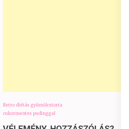
Bejegyzés
Retro diétás gyümölcstorta
navigáció
cukormentes pudinggal
VÉLEMÉNY, HOZZÁSZÓLÁS?