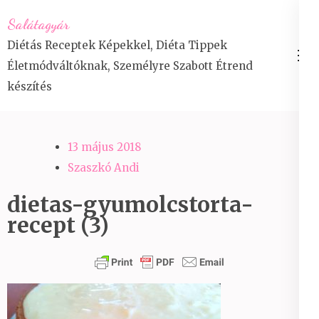
Skip
Salátagyár
to
Diétás Receptek Képekkel, Diéta Tippek
content
Életmódváltóknak, Személyre Szabott Étrend
(Press
készítés
Enter)
13 május 2018
Szaszkó Andi
dietas-gyumolcstorta-
recept (3)