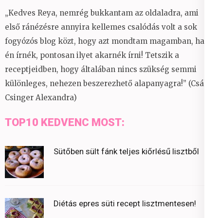
„Kedves Reya, nemrég bukkantam az oldaladra, ami
első ránézésre annyira kellemes csalódás volt a sok
fogyózós blog közt, hogy azt mondtam magamban, ha
én írnék, pontosan ilyet akarnék írni! Tetszik a
receptjeidben, hogy általában nincs szükség semmi
különleges, nehezen beszerezhető alapanyagra!” (Csáky
Csinger Alexandra)
TOP10 KEDVENC MOST:
Sütőben sült fánk teljes kiőrlésű lisztből
Diétás epres süti recept lisztmentesen!