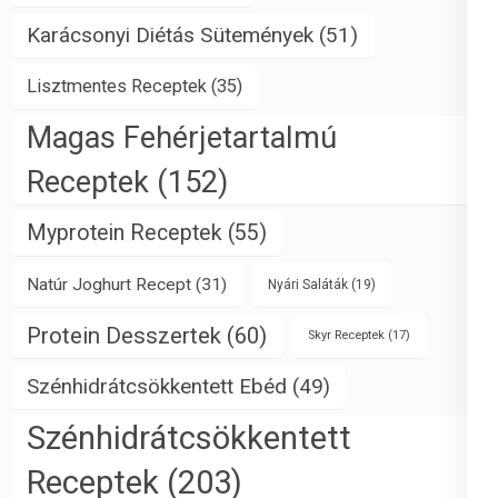
Karácsonyi Diétás Sütemények
(51)
Lisztmentes Receptek
(35)
Magas Fehérjetartalmú
Receptek
(152)
Myprotein Receptek
(55)
Natúr Joghurt Recept
(31)
Nyári Saláták
(19)
Protein Desszertek
(60)
Skyr Receptek
(17)
Szénhidrátcsökkentett Ebéd
(49)
Szénhidrátcsökkentett
Receptek
(203)