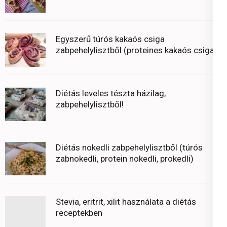
Egyszerű túrós kakaós csiga
zabpehelylisztből (proteines kakaós csiga)
Diétás leveles tészta házilag,
zabpehelylisztből!
Diétás nokedli zabpehelylisztből (túrós
zabnokedli, protein nokedli, prokedli)
Stevia, eritrit, xilit használata a diétás
receptekben