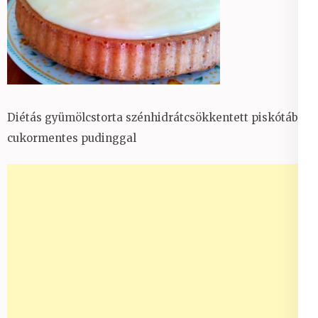
Diétás gyümölcstorta szénhidrátcsökkentett piskótából
cukormentes pudinggal