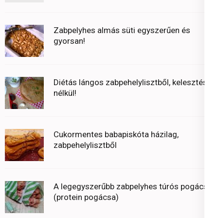
Zabpelyhes almás süti egyszerűen és
gyorsan!
Diétás lángos zabpehelylisztből, kelesztés
nélkül!
Cukormentes babapiskóta házilag,
zabpehelylisztből
A legegyszerűbb zabpelyhes túrós pogácsa
(protein pogácsa)