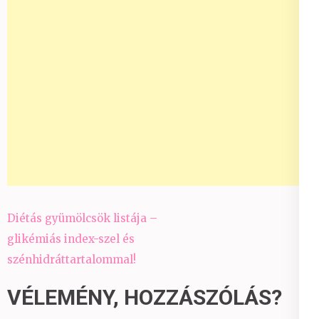
Bejegyzés
Diétás gyümölcsök listája –
navigáció
glikémiás index-szel és
szénhidráttartalommal!
VÉLEMÉNY, HOZZÁSZÓLÁS?