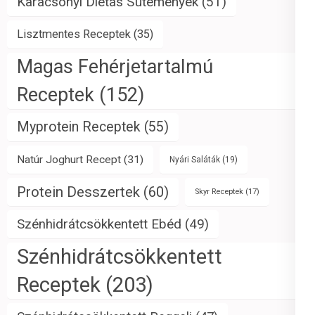
Karácsonyi Diétás Sütemények
(51)
Lisztmentes Receptek
(35)
Magas Fehérjetartalmú
Receptek
(152)
Myprotein Receptek
(55)
Natúr Joghurt Recept
(31)
Nyári Saláták
(19)
Protein Desszertek
(60)
Skyr Receptek
(17)
Szénhidrátcsökkentett Ebéd
(49)
Szénhidrátcsökkentett
Receptek
(203)