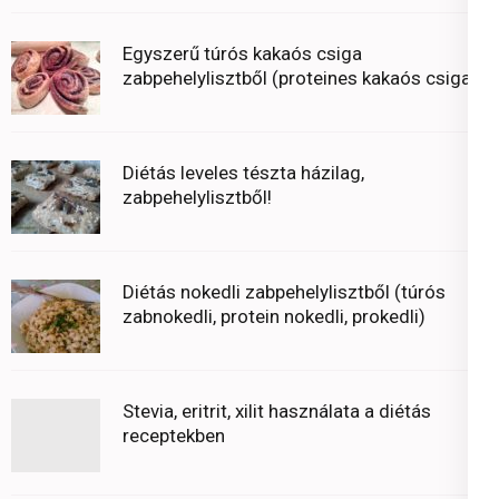
Egyszerű túrós kakaós csiga
zabpehelylisztből (proteines kakaós csiga)
Diétás leveles tészta házilag,
zabpehelylisztből!
Diétás nokedli zabpehelylisztből (túrós
zabnokedli, protein nokedli, prokedli)
Stevia, eritrit, xilit használata a diétás
receptekben