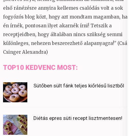
első ránézésre annyira kellemes csalódás volt a sok
fogyózós blog közt, hogy azt mondtam magamban, ha
én írnék, pontosan ilyet akarnék írni! Tetszik a
receptjeidben, hogy általában nincs szükség semmi
különleges, nehezen beszerezhető alapanyagra!” (Csáky
Csinger Alexandra)
TOP10 KEDVENC MOST:
Sütőben sült fánk teljes kiőrlésű lisztből
Diétás epres süti recept lisztmentesen!