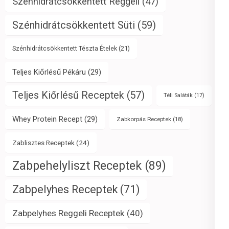
Szénhidrátcsökkentett Reggeli
(47)
Szénhidrátcsökkentett Süti
(59)
Szénhidrátcsökkentett Tészta Ételek
(21)
Teljes Kiőrlésű Pékáru
(29)
Teljes Kiőrlésű Receptek
(57)
Téli Saláták
(17)
Whey Protein Recept
(29)
Zabkorpás Receptek
(18)
Zablisztes Receptek
(24)
Zabpehelyliszt Receptek
(89)
Zabpelyhes Receptek
(71)
Zabpelyhes Reggeli Receptek
(40)