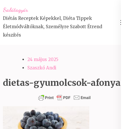
Skip
Salátagyár
to
Diétás Receptek Képekkel, Diéta Tippek
content
Életmódváltóknak, Személyre Szabott Étrend
(Press
készítés
Enter)
24 május 2025
Szaszkó Andi
dietas-gyumolcsok-afonya