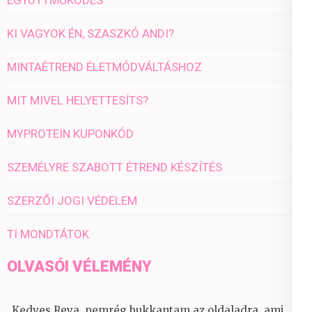
KI VAGYOK ÉN, SZASZKÓ ANDI?
MINTAÉTREND ÉLETMÓDVÁLTÁSHOZ
MIT MIVEL HELYETTESÍTS?
MYPROTEIN KUPONKÓD
SZEMÉLYRE SZABOTT ÉTREND KÉSZÍTÉS
SZERZŐI JOGI VÉDELEM
TI MONDTÁTOK
OLVASÓI VÉLEMÉNY
„Kedves Reya, nemrég bukkantam az oldaladra, ami