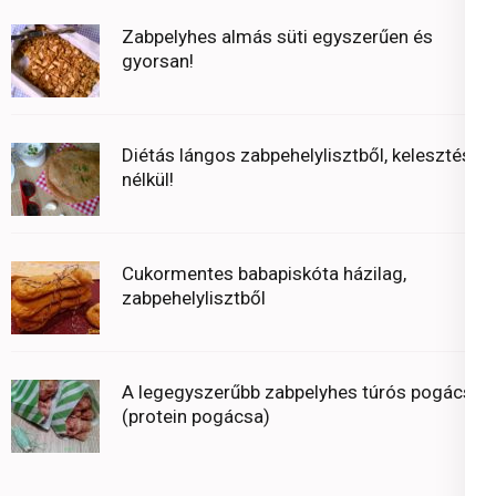
Zabpelyhes almás süti egyszerűen és
gyorsan!
Diétás lángos zabpehelylisztből, kelesztés
nélkül!
Cukormentes babapiskóta házilag,
zabpehelylisztből
A legegyszerűbb zabpelyhes túrós pogácsa
(protein pogácsa)