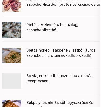
zabpehelylisztből (proteines kakaós csiga)
Diétás leveles tészta házilag,
zabpehelylisztből!
Diétás nokedli zabpehelylisztből (túrós
zabnokedli, protein nokedli, prokedli)
Stevia, eritrit, xilit használata a diétás
receptekben
Zabpelyhes almás süti egyszerűen és