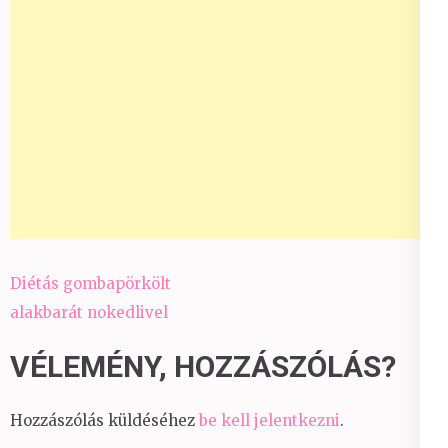
Bejegyzés
Diétás gombapörkölt
navigáció
alakbarát nokedlivel
VÉLEMÉNY, HOZZÁSZÓLÁS?
Hozzászólás küldéséhez
be kell jelentkezni
.