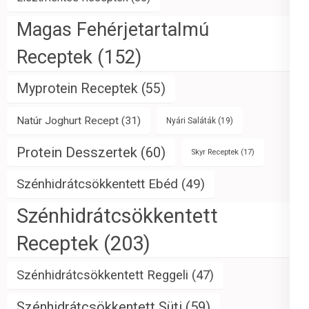
Magas Fehérjetartalmú
Receptek
(152)
Myprotein Receptek
(55)
Natúr Joghurt Recept
(31)
Nyári Saláták
(19)
Protein Desszertek
(60)
Skyr Receptek
(17)
Szénhidrátcsökkentett Ebéd
(49)
Szénhidrátcsökkentett
Receptek
(203)
Szénhidrátcsökkentett Reggeli
(47)
Szénhidrátcsökkentett Süti
(59)