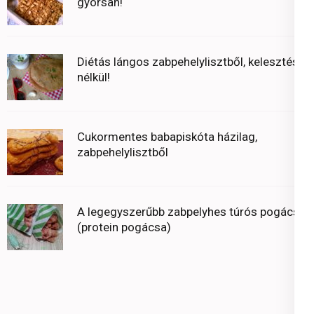
gyorsan!
Diétás lángos zabpehelylisztből, kelesztés
nélkül!
Cukormentes babapiskóta házilag,
zabpehelylisztből
A legegyszerűbb zabpelyhes túrós pogácsa
(protein pogácsa)