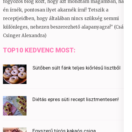
fogyózós blog közt, hogy azt mondtam magamban, ha
én írnék, pontosan ilyet akarnék írni! Tetszik a
receptjeidben, hogy általában nincs szükség semmi
különleges, nehezen beszerezhető alapanyagra!” (Csáky
Csinger Alexandra)
TOP10 KEDVENC MOST:
Sütőben sült fánk teljes kiőrlésű lisztből
Diétás epres süti recept lisztmentesen!
Egyszerű túrós kakaós csiga