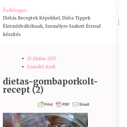
Skip
Salátagyár
to
Diétás Receptek Képekkel, Diéta Tippek
content
Életmódváltóknak, Személyre Szabott Étrend
(Press
készítés
Enter)
25 június 2017
Szaszkó Andi
dietas-gombaporkolt-
recept (2)