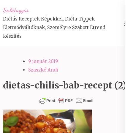
Skip
Salátagyár
to
Diétás Receptek Képekkel, Diéta Tippek
content
Életmódváltóknak, Személyre Szabott Étrend
(Press
készítés
Enter)
9 január 2019
Szaszkó Andi
dietas-chilis-bab-recept (2)