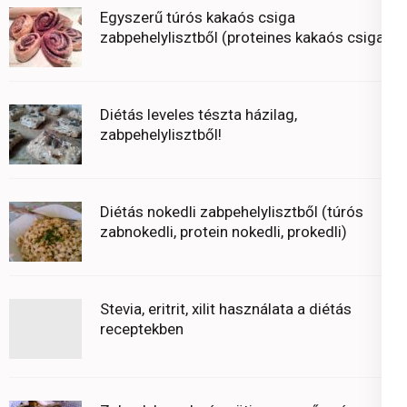
Egyszerű túrós kakaós csiga
zabpehelylisztből (proteines kakaós csiga)
Diétás leveles tészta házilag,
zabpehelylisztből!
Diétás nokedli zabpehelylisztből (túrós
zabnokedli, protein nokedli, prokedli)
Stevia, eritrit, xilit használata a diétás
receptekben