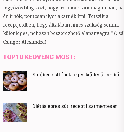
fogyózós blog közt, hogy azt mondtam magamban, ha
én írnék, pontosan ilyet akarnék írni! Tetszik a
receptjeidben, hogy általában nincs szükség semmi
különleges, nehezen beszerezhető alapanyagra!” (Csáky
Csinger Alexandra)
TOP10 KEDVENC MOST:
Sütőben sült fánk teljes kiőrlésű lisztből
Diétás epres süti recept lisztmentesen!