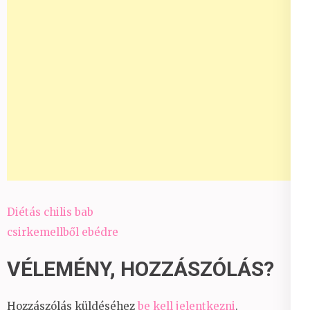
Bejegyzés
Diétás chilis bab
navigáció
csirkemellből ebédre
VÉLEMÉNY, HOZZÁSZÓLÁS?
Hozzászólás küldéséhez
be kell jelentkezni
.