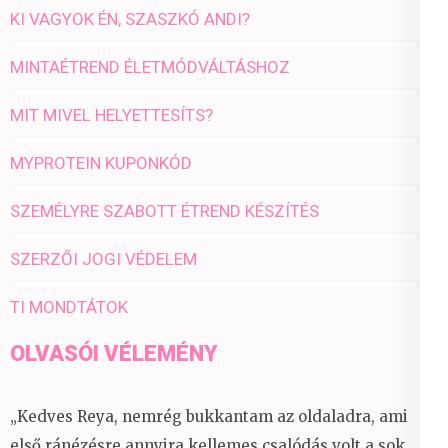
KI VAGYOK ÉN, SZASZKÓ ANDI?
MINTAÉTREND ÉLETMÓDVÁLTÁSHOZ
MIT MIVEL HELYETTESÍTS?
MYPROTEIN KUPONKÓD
SZEMÉLYRE SZABOTT ÉTREND KÉSZÍTÉS
SZERZŐI JOGI VÉDELEM
TI MONDTÁTOK
OLVASÓI VÉLEMÉNY
„Kedves Reya, nemrég bukkantam az oldaladra, ami
első ránézésre annyira kellemes csalódás volt a sok