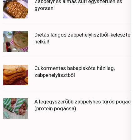
Zabpelyhes almás süti egyszerűen és
gyorsan!
Diétás lángos zabpehelylisztből, kelesztés
nélkül!
Cukormentes babapiskóta házilag,
zabpehelylisztből
A legegyszerűbb zabpelyhes túrós pogácsa
(protein pogácsa)