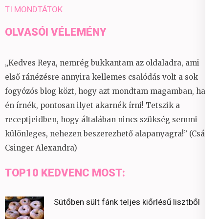
TI MONDTÁTOK
OLVASÓI VÉLEMÉNY
„Kedves Reya, nemrég bukkantam az oldaladra, ami
első ránézésre annyira kellemes csalódás volt a sok
fogyózós blog közt, hogy azt mondtam magamban, ha
én írnék, pontosan ilyet akarnék írni! Tetszik a
receptjeidben, hogy általában nincs szükség semmi
különleges, nehezen beszerezhető alapanyagra!” (Csáky
Csinger Alexandra)
TOP10 KEDVENC MOST:
Sütőben sült fánk teljes kiőrlésű lisztből