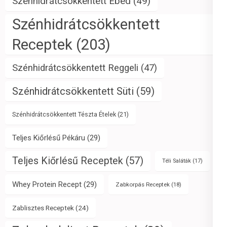
Szénhidrátcsökkentett Ebéd
(49)
Szénhidrátcsökkentett
Receptek
(203)
Szénhidrátcsökkentett Reggeli
(47)
Szénhidrátcsökkentett Süti
(59)
Szénhidrátcsökkentett Tészta Ételek
(21)
Teljes Kiőrlésű Pékáru
(29)
Teljes Kiőrlésű Receptek
(57)
Téli Saláták
(17)
Whey Protein Recept
(29)
Zabkorpás Receptek
(18)
Zablisztes Receptek
(24)