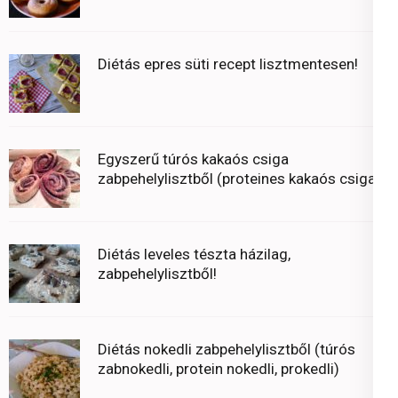
Diétás epres süti recept lisztmentesen!
Egyszerű túrós kakaós csiga
zabpehelylisztből (proteines kakaós csiga)
Diétás leveles tészta házilag,
zabpehelylisztből!
Diétás nokedli zabpehelylisztből (túrós
zabnokedli, protein nokedli, prokedli)