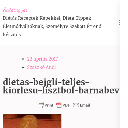
Skip
Salátagyár
to
Diétás Receptek Képekkel, Diéta Tippek
content
Életmódváltóknak, Személyre Szabott Étrend
(Press
készítés
Enter)
22 április 2017
Szaszkó Andi
dietas-bejgli-teljes-
kiorlesu-lisztbol-barnabeva