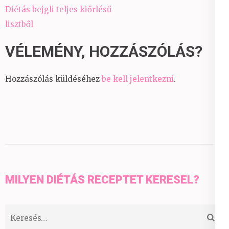
Bejegyzés
Diétás bejgli teljes kiőrlésű
navigáció
lisztből
VÉLEMÉNY, HOZZÁSZÓLÁS?
Hozzászólás küldéséhez
be kell jelentkezni
.
MILYEN DIÉTÁS RECEPTET KERESEL?
Keresés: