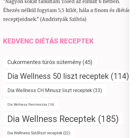
"Nagyon sokat tanultam Tőled az elmúlt 6 hétben.
Éhezés nélkül fogytam 5,5 kilót, hála a finom és diétás
receptjeidnek." (Andristyák Szilvia)
KEDVENC DIÉTÁS RECEPTEK
Cukormentes túrós sütemény
(45)
Dia Wellness 50 liszt receptek
(114)
Dia Wellness CH Minusz liszt receptek
(33)
Dia Wellness Panírmorzsa
(16)
Dia Wellness Receptek
(185)
Dia Wellness Sütőliszt receptek
(22)