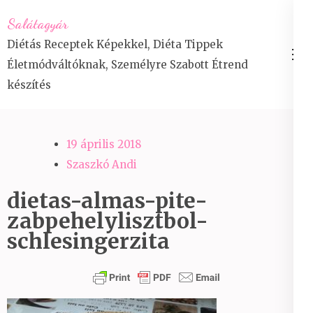
Skip
Salátagyár
to
Diétás Receptek Képekkel, Diéta Tippek
content
Életmódváltóknak, Személyre Szabott Étrend
(Press
készítés
Enter)
19 április 2018
Szaszkó Andi
dietas-almas-pite-
zabpehelylisztbol-
schlesingerzita