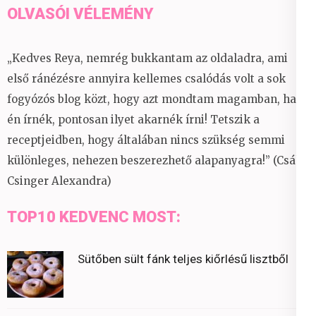
OLVASÓI VÉLEMÉNY
„Kedves Reya, nemrég bukkantam az oldaladra, ami
első ránézésre annyira kellemes csalódás volt a sok
fogyózós blog közt, hogy azt mondtam magamban, ha
én írnék, pontosan ilyet akarnék írni! Tetszik a
receptjeidben, hogy általában nincs szükség semmi
különleges, nehezen beszerezhető alapanyagra!” (Csáky
Csinger Alexandra)
TOP10 KEDVENC MOST:
Sütőben sült fánk teljes kiőrlésű lisztből