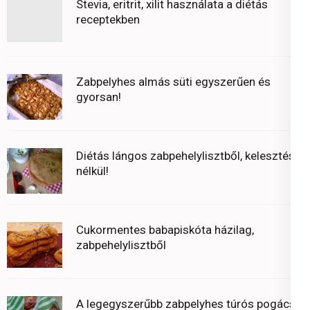
Stevia, eritrit, xilit használata a diétás
receptekben
Zabpelyhes almás süti egyszerűen és
gyorsan!
Diétás lángos zabpehelylisztből, kelesztés
nélkül!
Cukormentes babapiskóta házilag,
zabpehelylisztből
A legegyszerűbb zabpelyhes túrós pogácsa