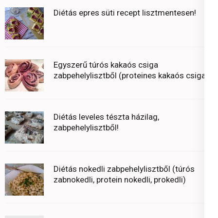
Diétás epres süti recept lisztmentesen!
Egyszerű túrós kakaós csiga
zabpehelylisztből (proteines kakaós csiga)
Diétás leveles tészta házilag,
zabpehelylisztből!
Diétás nokedli zabpehelylisztből (túrós
zabnokedli, protein nokedli, prokedli)