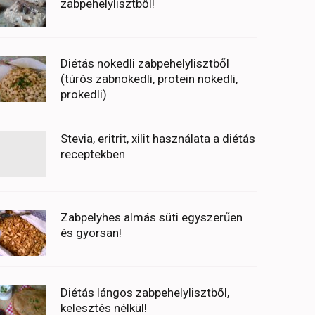
zabpehelylisztből!
Diétás nokedli zabpehelylisztből
(túrós zabnokedli, protein nokedli,
prokedli)
Stevia, eritrit, xilit használata a diétás
receptekben
Zabpelyhes almás süti egyszerűen
és gyorsan!
Diétás lángos zabpehelylisztből,
kelesztés nélkül!