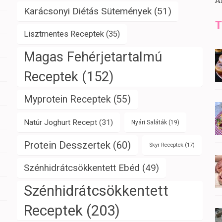
A
Karácsonyi Diétás Sütemények
(51)
T
Lisztmentes Receptek
(35)
Magas Fehérjetartalmú
Receptek
(152)
Myprotein Receptek
(55)
Natúr Joghurt Recept
(31)
Nyári Saláták
(19)
Protein Desszertek
(60)
Skyr Receptek
(17)
Szénhidrátcsökkentett Ebéd
(49)
Szénhidrátcsökkentett
Receptek
(203)