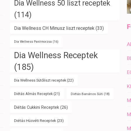
Dia Wellness 50 liszt receptek
(114)
F
Dia Wellness CH Minusz liszt receptek
(33)
Dia Wellness Panírmorzsa
(16)
A
Dia Wellness Receptek
B
(185)
E
Dia Wellness Sütőliszt receptek
(22)
K
Diétás Almás Receptek
(21)
Diétás Banános Süti
(18)
M
Diétás Cukkini Receptek
(26)
M
Diétás Húsvéti Receptek
(23)
M