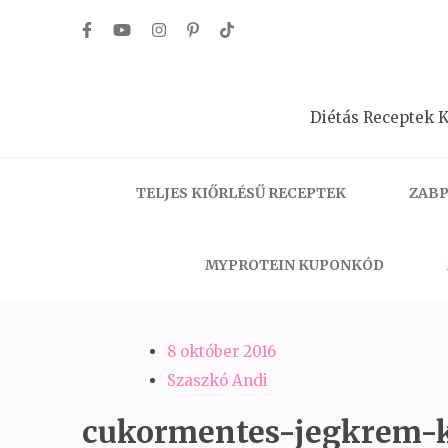
Skip
to
content
(Press
Diétás Receptek K
Enter)
TELJES KIŐRLÉSŰ RECEPTEK
ZABP
MYPROTEIN KUPONKÓD
8 október 2016
Szaszkó Andi
cukormentes-jegkrem-k