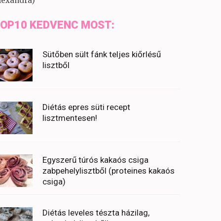
lexandra)
OP10 KEDVENC MOST:
Sütőben sült fánk teljes kiőrlésű
lisztből
Diétás epres süti recept
lisztmentesen!
Egyszerű túrós kakaós csiga
zabpehelylisztből (proteines kakaós
csiga)
Diétás leveles tészta házilag,