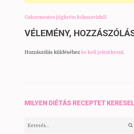
Bejegyzés
Cukormentes jégkrém kókuszvízből
navigáció
VÉLEMÉNY, HOZZÁSZÓLÁ
Hozzászólás küldéséhez
be kell jelentkezni
.
MILYEN DIÉTÁS RECEPTET KERESE
Keresés: