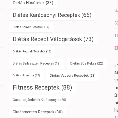
Diétás Húsételek
(33)
S
Diétás Karácsonyi Receptek
(66)
S
Diétás Kenyér Receptek
(16)
T
Diétás Recept Válogatások
(73)
O
Diétás Reggeli Tojásból
(18)
Diétás Sós Keksz
(22)
Diétás Szilveszteri Receptek
(19)
„
a
Diétás Vacsora Receptek
(23)
Diétás Uzsonna
(17)
v
Fitness Receptek
(88)
m
í
Gasztroajándékok Karácsonyra
(20)
n
b
Gluténmentes Receptek
(30)