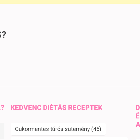
S?
L?
KEDVENC DIÉTÁS RECEPTEK
D
É
A
Cukormentes túrós sütemény
(45)