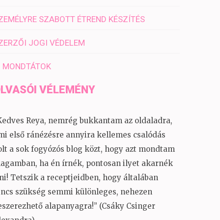
ZEMÉLYRE SZABOTT ÉTREND KÉSZÍTÉS
ZERZŐI JOGI VÉDELEM
I MONDTÁTOK
LVASÓI VÉLEMÉNY
Kedves Reya, nemrég bukkantam az oldaladra,
mi első ránézésre annyira kellemes csalódás
olt a sok fogyózós blog közt, hogy azt mondtam
agamban, ha én írnék, pontosan ilyet akarnék
rni! Tetszik a receptjeidben, hogy általában
incs szükség semmi különleges, nehezen
eszerezhető alapanyagra!” (Csáky Csinger