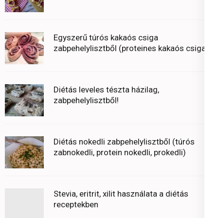
Egyszerű túrós kakaós csiga
zabpehelylisztből (proteines kakaós csiga)
Diétás leveles tészta házilag,
zabpehelylisztből!
Diétás nokedli zabpehelylisztből (túrós
zabnokedli, protein nokedli, prokedli)
Stevia, eritrit, xilit használata a diétás
receptekben