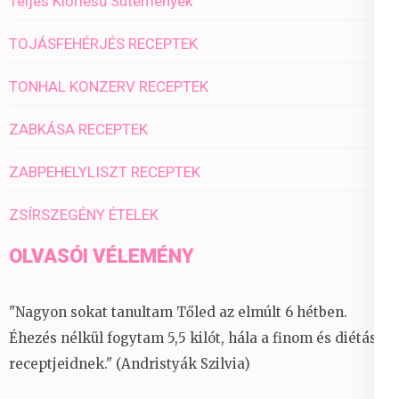
Teljes Kiőrlésű Sütemények
TOJÁSFEHÉRJÉS RECEPTEK
TONHAL KONZERV RECEPTEK
ZABKÁSA RECEPTEK
ZABPEHELYLISZT RECEPTEK
ZSÍRSZEGÉNY ÉTELEK
OLVASÓI VÉLEMÉNY
"Nagyon sokat tanultam Tőled az elmúlt 6 hétben.
Éhezés nélkül fogytam 5,5 kilót, hála a finom és diétás
receptjeidnek." (Andristyák Szilvia)