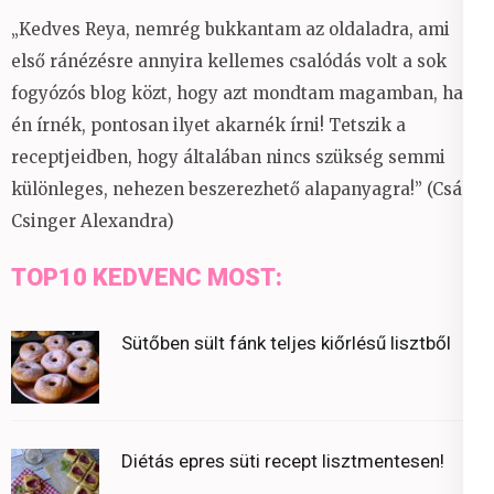
„Kedves Reya, nemrég bukkantam az oldaladra, ami
első ránézésre annyira kellemes csalódás volt a sok
fogyózós blog közt, hogy azt mondtam magamban, ha
én írnék, pontosan ilyet akarnék írni! Tetszik a
receptjeidben, hogy általában nincs szükség semmi
különleges, nehezen beszerezhető alapanyagra!” (Csáky
Csinger Alexandra)
TOP10 KEDVENC MOST:
Sütőben sült fánk teljes kiőrlésű lisztből
Diétás epres süti recept lisztmentesen!