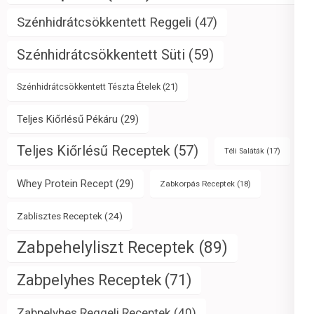
Szénhidrátcsökkentett Reggeli
(47)
Szénhidrátcsökkentett Süti
(59)
Szénhidrátcsökkentett Tészta Ételek
(21)
Teljes Kiőrlésű Pékáru
(29)
Teljes Kiőrlésű Receptek
(57)
Téli Saláták
(17)
Whey Protein Recept
(29)
Zabkorpás Receptek
(18)
Zablisztes Receptek
(24)
Zabpehelyliszt Receptek
(89)
Zabpelyhes Receptek
(71)
Zabpelyhes Reggeli Receptek
(40)