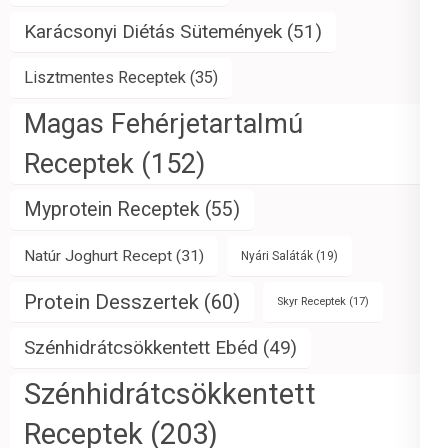
Karácsonyi Diétás Sütemények
(51)
Lisztmentes Receptek
(35)
Magas Fehérjetartalmú
Receptek
(152)
Myprotein Receptek
(55)
Natúr Joghurt Recept
(31)
Nyári Saláták
(19)
Protein Desszertek
(60)
Skyr Receptek
(17)
Szénhidrátcsökkentett Ebéd
(49)
Szénhidrátcsökkentett
Receptek
(203)