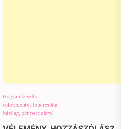
Bejegyzés
Hogyan készíts
navigáció
cukormentes fehércsokit
házilag, pár perc alatt?
VÉLEMÉNY, HOZZÁSZÓLÁS?