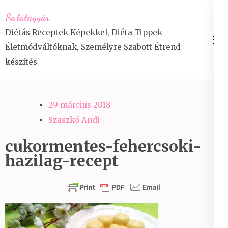
Skip
Salátagyár
to
Diétás Receptek Képekkel, Diéta Tippek
content
Életmódváltóknak, Személyre Szabott Étrend
(Press
készítés
Enter)
29 március 2018
Szaszkó Andi
cukormentes-fehercsoki-
hazilag-recept