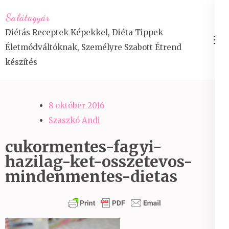
Skip
Salátagyár
to
Diétás Receptek Képekkel, Diéta Tippek
content
Életmódváltóknak, Személyre Szabott Étrend
(Press
készítés
Enter)
8 október 2016
Szaszkó Andi
cukormentes-fagyi-
hazilag-ket-osszetevos-
mindenmentes-dietas