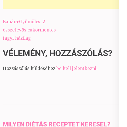
Bejegyzés
Banán+Gyümölcs: 2
navigáció
összetevős cukormentes
fagyi házilag
VÉLEMÉNY, HOZZÁSZÓLÁS?
Hozzászólás küldéséhez
be kell jelentkezni
.
MILYEN DIÉTÁS RECEPTET KERESEL?