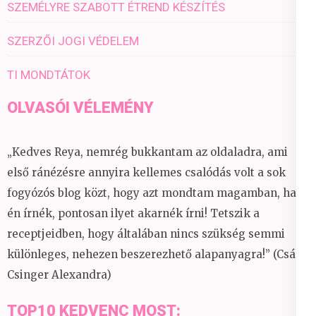
SZEMÉLYRE SZABOTT ÉTREND KÉSZÍTÉS
SZERZŐI JOGI VÉDELEM
TI MONDTÁTOK
OLVASÓI VÉLEMÉNY
„Kedves Reya, nemrég bukkantam az oldaladra, ami
első ránézésre annyira kellemes csalódás volt a sok
fogyózós blog közt, hogy azt mondtam magamban, ha
én írnék, pontosan ilyet akarnék írni! Tetszik a
receptjeidben, hogy általában nincs szükség semmi
különleges, nehezen beszerezhető alapanyagra!” (Csáky
Csinger Alexandra)
TOP10 KEDVENC MOST: