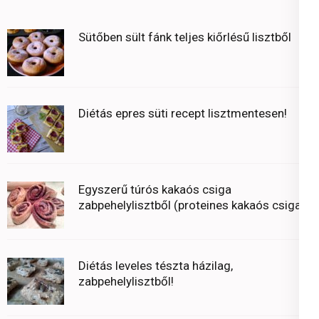
Sütőben sült fánk teljes kiőrlésű lisztből
Diétás epres süti recept lisztmentesen!
Egyszerű túrós kakaós csiga
zabpehelylisztből (proteines kakaós csiga)
Diétás leveles tészta házilag,
zabpehelylisztből!