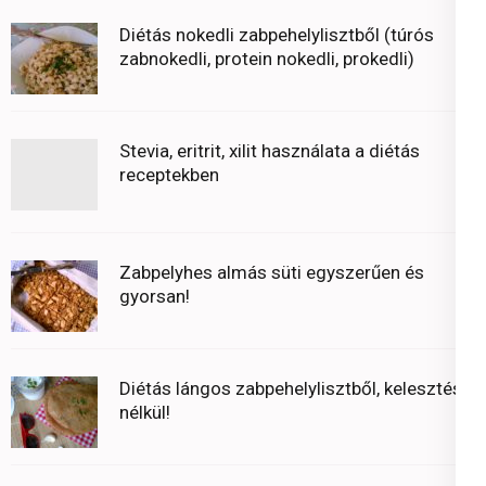
Diétás nokedli zabpehelylisztből (túrós
zabnokedli, protein nokedli, prokedli)
Stevia, eritrit, xilit használata a diétás
receptekben
Zabpelyhes almás süti egyszerűen és
gyorsan!
Diétás lángos zabpehelylisztből, kelesztés
nélkül!