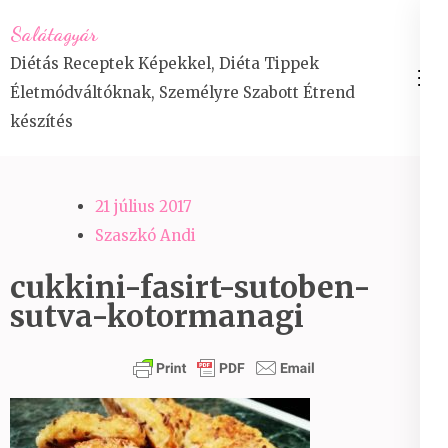
Skip
Salátagyár
to
Diétás Receptek Képekkel, Diéta Tippek
content
Életmódváltóknak, Személyre Szabott Étrend
(Press
készítés
Enter)
21 július 2017
Szaszkó Andi
cukkini-fasirt-sutoben-
sutva-kotormanagi