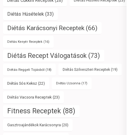
Diétás Cukkini Receptek
(26)
Diétás Húsvéti Receptek
(23)
Diétás Húsételek
(33)
Diétás Karácsonyi Receptek
(66)
Diétás Kenyér Receptek
(16)
Diétás Recept Válogatások
(73)
Diétás Reggeli Tojásból
(18)
Diétás Szilveszteri Receptek
(19)
Diétás Sós Keksz
(22)
Diétás Uzsonna
(17)
Diétás Vacsora Receptek
(23)
Fitness Receptek
(88)
Gasztroajándékok Karácsonyra
(20)