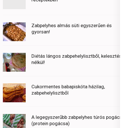
Zabpelyhes almás süti egyszerűen és
gyorsan!
Diétás lángos zabpehelylisztből, kelesztés
nélkül!
Cukormentes babapiskóta házilag,
zabpehelylisztből
A legegyszerűbb zabpelyhes túrós pogácsa
(protein pogácsa)