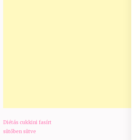
Bejegyzés
Diétás cukkini fasírt
navigáció
sütőben sütve