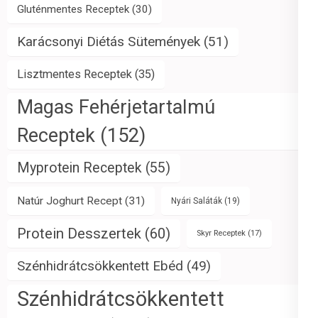
Gluténmentes Receptek
(30)
Karácsonyi Diétás Sütemények
(51)
Lisztmentes Receptek
(35)
Magas Fehérjetartalmú
Receptek
(152)
Myprotein Receptek
(55)
Natúr Joghurt Recept
(31)
Nyári Saláták
(19)
Protein Desszertek
(60)
Skyr Receptek
(17)
Szénhidrátcsökkentett Ebéd
(49)
Szénhidrátcsökkentett