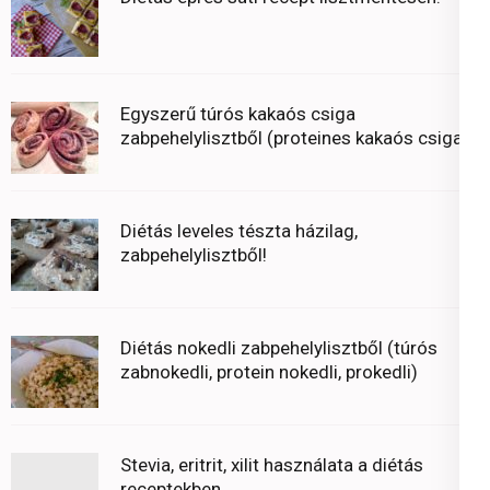
Egyszerű túrós kakaós csiga
zabpehelylisztből (proteines kakaós csiga)
Diétás leveles tészta házilag,
zabpehelylisztből!
Diétás nokedli zabpehelylisztből (túrós
zabnokedli, protein nokedli, prokedli)
Stevia, eritrit, xilit használata a diétás
receptekben