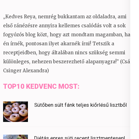
„Kedves Reya, nemrég bukkantam az oldaladra, ami
első ránézésre annyira kellemes csalódás volt a sok
fogyózós blog közt, hogy azt mondtam magamban, ha
én írnék, pontosan ilyet akarnék írni! Tetszik a
receptjeidben, hogy általában nincs szükség semmi
különleges, nehezen beszerezhető alapanyagra!” (Csáky
Csinger Alexandra)
TOP10 KEDVENC MOST:
Sütőben sült fánk teljes kiőrlésű lisztből
Diétás epres süti recept lisztmentesen!