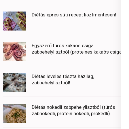
Diétás epres süti recept lisztmentesen!
Egyszerű túrós kakaós csiga
zabpehelylisztből (proteines kakaós csiga)
Diétás leveles tészta házilag,
zabpehelylisztből!
Diétás nokedli zabpehelylisztből (túrós
zabnokedli, protein nokedli, prokedli)