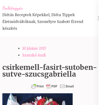
Skip
Salátagyár
to
Diétás Receptek Képekkel, Diéta Tippek
content
Életmódváltóknak, Személyre Szabott Étrend
(Press
készítés
Enter)
10 június 2017
Szaszkó Andi
csirkemell-fasirt-sutoben-
sutve-szucsgabriella