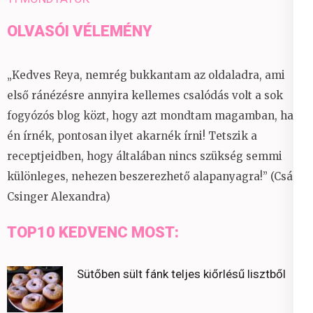
OLVASÓI VÉLEMÉNY
„Kedves Reya, nemrég bukkantam az oldaladra, ami
első ránézésre annyira kellemes csalódás volt a sok
fogyózós blog közt, hogy azt mondtam magamban, ha
én írnék, pontosan ilyet akarnék írni! Tetszik a
receptjeidben, hogy általában nincs szükség semmi
különleges, nehezen beszerezhető alapanyagra!” (Csáky
Csinger Alexandra)
TOP10 KEDVENC MOST:
Sütőben sült fánk teljes kiőrlésű lisztből