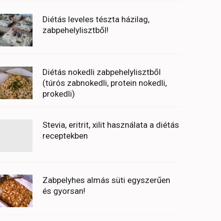
Diétás leveles tészta házilag,
zabpehelylisztből!
Diétás nokedli zabpehelylisztből
(túrós zabnokedli, protein nokedli,
prokedli)
Stevia, eritrit, xilit használata a diétás
receptekben
Zabpelyhes almás süti egyszerűen
és gyorsan!