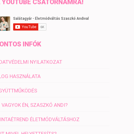
 YOUTUBE CSATORNÁMRA!
ONTOS INFÓK
DATVÉDELMI NYILATKOZAT
LOG HASZNÁLATA
GYÜTTMŰKÖDÉS
I VAGYOK ÉN, SZASZKÓ ANDI?
INTAÉTREND ÉLETMÓDVÁLTÁSHOZ
IT MIVEL HELYETTESÍTS?