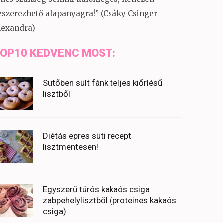
eszerezhető alapanyagra!” (Csáky Csinger
lexandra)
OP10 KEDVENC MOST:
Sütőben sült fánk teljes kiőrlésű
lisztből
Diétás epres süti recept
lisztmentesen!
Egyszerű túrós kakaós csiga
zabpehelylisztből (proteines kakaós
csiga)