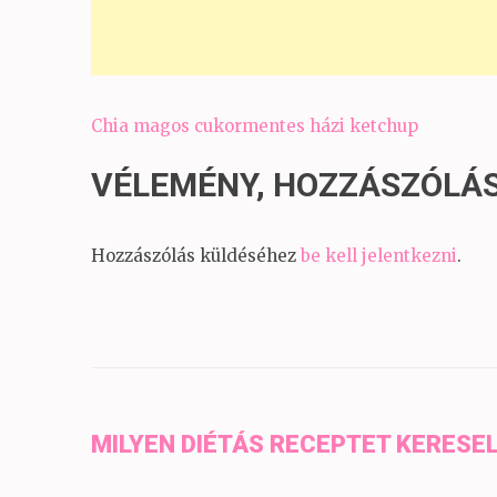
Bejegyzés
Chia magos cukormentes házi ketchup
navigáció
VÉLEMÉNY, HOZZÁSZÓLÁ
Hozzászólás küldéséhez
be kell jelentkezni
.
MILYEN DIÉTÁS RECEPTET KERESE