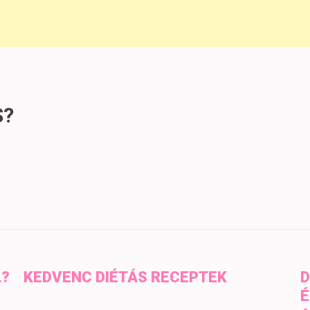
S?
L?
KEDVENC DIÉTÁS RECEPTEK
D
É