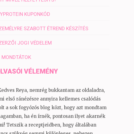
YPROTEIN KUPONKÓD
ZEMÉLYRE SZABOTT ÉTREND KÉSZÍTÉS
ZERZŐI JOGI VÉDELEM
I MONDTÁTOK
LVASÓI VÉLEMÉNY
Kedves Reya, nemrég bukkantam az oldaladra,
mi első ránézésre annyira kellemes csalódás
olt a sok fogyózós blog közt, hogy azt mondtam
agamban, ha én írnék, pontosan ilyet akarnék
rni! Tetszik a receptjeidben, hogy általában
incs szükség semmi különleges, nehezen