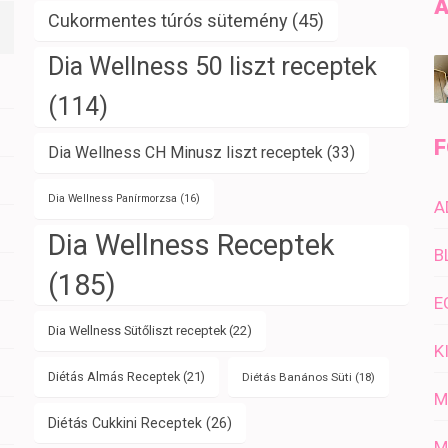
A
Cukormentes túrós sütemény
(45)
Dia Wellness 50 liszt receptek
(114)
F
Dia Wellness CH Minusz liszt receptek
(33)
Dia Wellness Panírmorzsa
(16)
A
Dia Wellness Receptek
B
(185)
E
Dia Wellness Sütőliszt receptek
(22)
K
Diétás Almás Receptek
(21)
Diétás Banános Süti
(18)
M
Diétás Cukkini Receptek
(26)
M