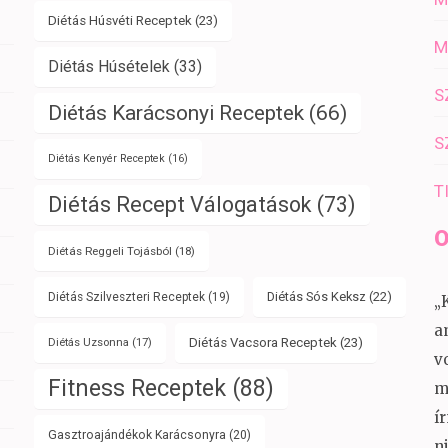
Diétás Húsvéti Receptek
(23)
M
Diétás Húsételek
(33)
S
Diétás Karácsonyi Receptek
(66)
S
Diétás Kenyér Receptek
(16)
T
Diétás Recept Válogatások
(73)
O
Diétás Reggeli Tojásból
(18)
Diétás Sós Keksz
(22)
Diétás Szilveszteri Receptek
(19)
„
a
Diétás Vacsora Receptek
(23)
Diétás Uzsonna
(17)
v
Fitness Receptek
(88)
m
í
Gasztroajándékok Karácsonyra
(20)
n