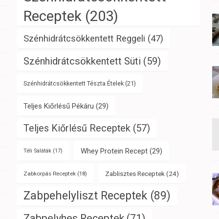
Receptek
(203)
Szénhidrátcsökkentett Reggeli
(47)
Szénhidrátcsökkentett Süti
(59)
Szénhidrátcsökkentett Tészta Ételek
(21)
Teljes Kiőrlésű Pékáru
(29)
Teljes Kiőrlésű Receptek
(57)
Whey Protein Recept
(29)
Téli Saláták
(17)
Zablisztes Receptek
(24)
Zabkorpás Receptek
(18)
Zabpehelyliszt Receptek
(89)
Zabpelyhes Receptek
(71)