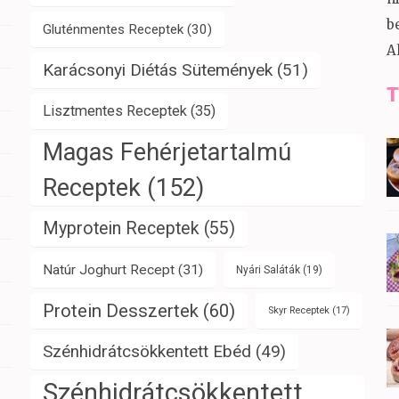
b
Gluténmentes Receptek
(30)
A
Karácsonyi Diétás Sütemények
(51)
T
Lisztmentes Receptek
(35)
Magas Fehérjetartalmú
Receptek
(152)
Myprotein Receptek
(55)
Natúr Joghurt Recept
(31)
Nyári Saláták
(19)
Protein Desszertek
(60)
Skyr Receptek
(17)
Szénhidrátcsökkentett Ebéd
(49)
Szénhidrátcsökkentett