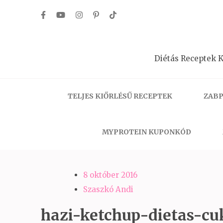
Skip
to
content
(Press
Diétás Receptek K
Enter)
TELJES KIŐRLÉSŰ RECEPTEK
ZABP
MYPROTEIN KUPONKÓD
8 október 2016
Szaszkó Andi
hazi-ketchup-dietas-c