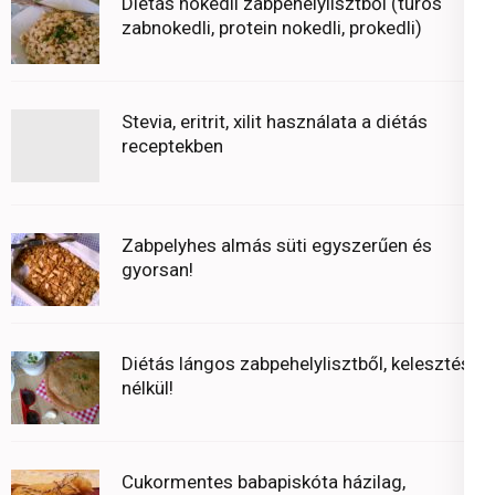
Diétás nokedli zabpehelylisztből (túrós
zabnokedli, protein nokedli, prokedli)
Stevia, eritrit, xilit használata a diétás
receptekben
Zabpelyhes almás süti egyszerűen és
gyorsan!
Diétás lángos zabpehelylisztből, kelesztés
nélkül!
Cukormentes babapiskóta házilag,