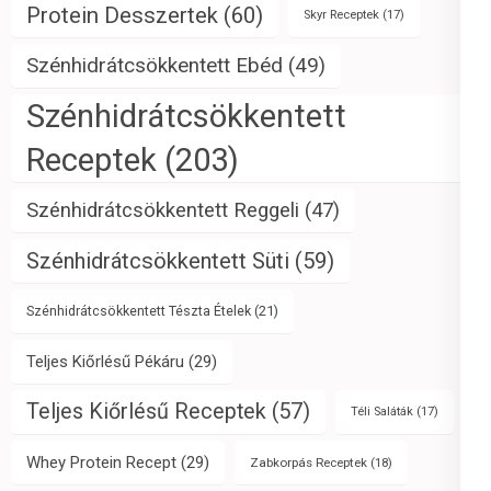
Protein Desszertek
(60)
Skyr Receptek
(17)
Szénhidrátcsökkentett Ebéd
(49)
Szénhidrátcsökkentett
Receptek
(203)
Szénhidrátcsökkentett Reggeli
(47)
Szénhidrátcsökkentett Süti
(59)
Szénhidrátcsökkentett Tészta Ételek
(21)
Teljes Kiőrlésű Pékáru
(29)
Teljes Kiőrlésű Receptek
(57)
Téli Saláták
(17)
Whey Protein Recept
(29)
Zabkorpás Receptek
(18)