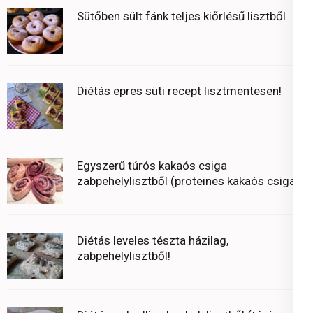
Sütőben sült fánk teljes kiőrlésű lisztből
Diétás epres süti recept lisztmentesen!
Egyszerű túrós kakaós csiga
zabpehelylisztből (proteines kakaós csiga)
Diétás leveles tészta házilag,
zabpehelylisztből!