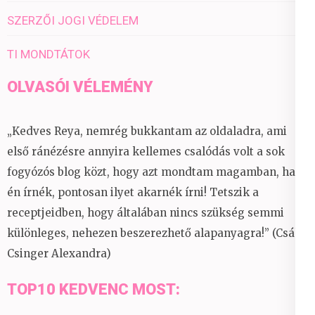
SZERZŐI JOGI VÉDELEM
TI MONDTÁTOK
OLVASÓI VÉLEMÉNY
„Kedves Reya, nemrég bukkantam az oldaladra, ami
első ránézésre annyira kellemes csalódás volt a sok
fogyózós blog közt, hogy azt mondtam magamban, ha
én írnék, pontosan ilyet akarnék írni! Tetszik a
receptjeidben, hogy általában nincs szükség semmi
különleges, nehezen beszerezhető alapanyagra!” (Csáky
Csinger Alexandra)
TOP10 KEDVENC MOST: