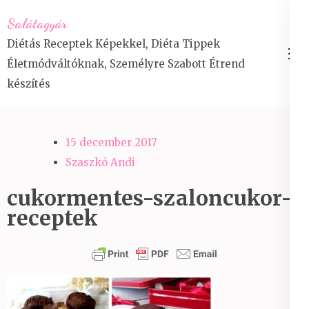
Skip
Salátagyár
to
Diétás Receptek Képekkel, Diéta Tippek
content
Életmódváltóknak, Személyre Szabott Étrend
(Press
készítés
Enter)
15 december 2017
Szaszkó Andi
cukormentes-szaloncukor-
receptek