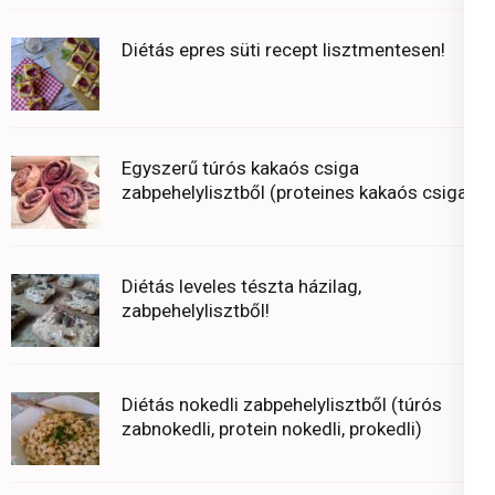
Diétás epres süti recept lisztmentesen!
Egyszerű túrós kakaós csiga
zabpehelylisztből (proteines kakaós csiga)
Diétás leveles tészta házilag,
zabpehelylisztből!
Diétás nokedli zabpehelylisztből (túrós
zabnokedli, protein nokedli, prokedli)