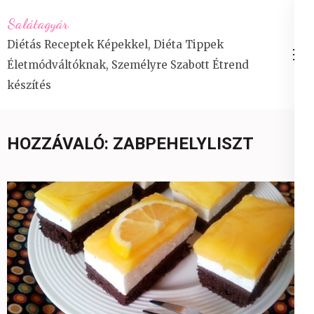
Skip
Salátagyár
to
Diétás Receptek Képekkel, Diéta Tippek
content
Életmódváltóknak, Személyre Szabott Étrend
(Press
készítés
Enter)
HOZZÁVALÓ:
ZABPEHELYLISZT