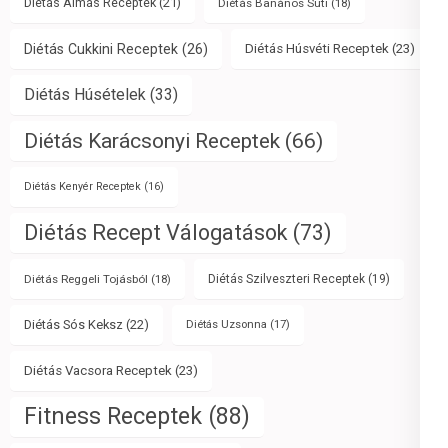
Diétás Almás Receptek
(21)
Diétás Banános Süti
(18)
Diétás Cukkini Receptek
(26)
Diétás Húsvéti Receptek
(23)
Diétás Húsételek
(33)
Diétás Karácsonyi Receptek
(66)
Diétás Kenyér Receptek
(16)
Diétás Recept Válogatások
(73)
Diétás Reggeli Tojásból
(18)
Diétás Szilveszteri Receptek
(19)
Diétás Sós Keksz
(22)
Diétás Uzsonna
(17)
Diétás Vacsora Receptek
(23)
Fitness Receptek
(88)