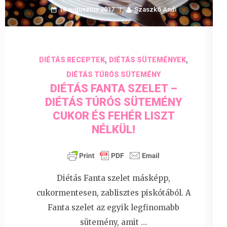
14 augusztus 2017
Szaszkó Andi
,
,
DIÉTÁS RECEPTEK
DIÉTÁS SÜTEMÉNYEK
DIÉTÁS TÚRÓS SÜTEMÉNY
DIÉTÁS FANTA SZELET –
DIÉTÁS TÚRÓS SÜTEMÉNY
CUKOR ÉS FEHÉR LISZT
NÉLKÜL!
Diétás Fanta szelet másképp,
cukormentesen, zablisztes piskótából. A
Fanta szelet az egyik legfinomabb
sütemény, amit …