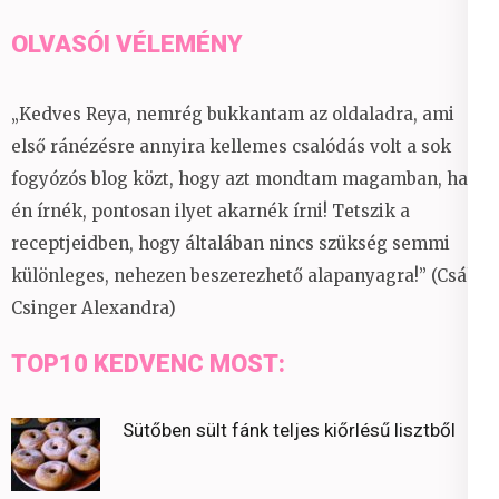
OLVASÓI VÉLEMÉNY
„Kedves Reya, nemrég bukkantam az oldaladra, ami
első ránézésre annyira kellemes csalódás volt a sok
fogyózós blog közt, hogy azt mondtam magamban, ha
én írnék, pontosan ilyet akarnék írni! Tetszik a
receptjeidben, hogy általában nincs szükség semmi
különleges, nehezen beszerezhető alapanyagra!” (Csáky
Csinger Alexandra)
TOP10 KEDVENC MOST:
Sütőben sült fánk teljes kiőrlésű lisztből