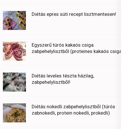
Diétás epres süti recept lisztmentesen!
Egyszerű túrós kakaós csiga
zabpehelylisztből (proteines kakaós csiga)
Diétás leveles tészta házilag,
zabpehelylisztből!
Diétás nokedli zabpehelylisztből (túrós
zabnokedli, protein nokedli, prokedli)