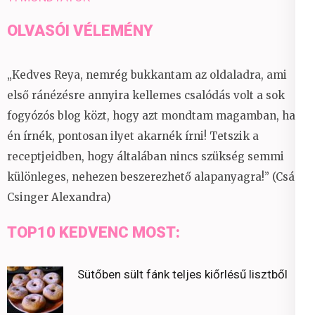
OLVASÓI VÉLEMÉNY
„Kedves Reya, nemrég bukkantam az oldaladra, ami
első ránézésre annyira kellemes csalódás volt a sok
fogyózós blog közt, hogy azt mondtam magamban, ha
én írnék, pontosan ilyet akarnék írni! Tetszik a
receptjeidben, hogy általában nincs szükség semmi
különleges, nehezen beszerezhető alapanyagra!” (Csáky
Csinger Alexandra)
TOP10 KEDVENC MOST:
Sütőben sült fánk teljes kiőrlésű lisztből