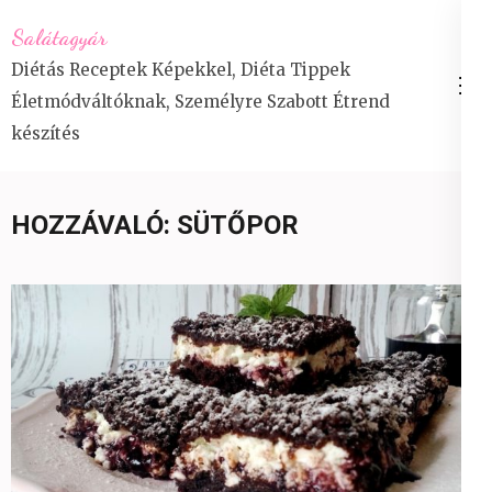
Skip
Salátagyár
to
Diétás Receptek Képekkel, Diéta Tippek
content
Életmódváltóknak, Személyre Szabott Étrend
(Press
készítés
Enter)
HOZZÁVALÓ:
SÜTŐPOR