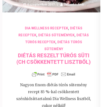
4 szeptember 2017
Szaszkó Andi
,
DIA WELLNESS RECEPTEK
DIÉTÁS
,
,
RECEPTEK
DIÉTÁS SÜTEMÉNYEK
DIÉTÁS
,
TÚRÓS RECEPTEK
DIÉTÁS TÚRÓS
SÜTEMÉNY
DIÉTÁS RESZELT TÚRÓS SÜTI
(CH CSÖKKENTETT LISZTBŐL)
Nagyon finom diétás túrós sütemény
recept 85 %-kal csökkentett
szénhidráttartalmú Dia Wellness lisztből,
cukor nélkül!