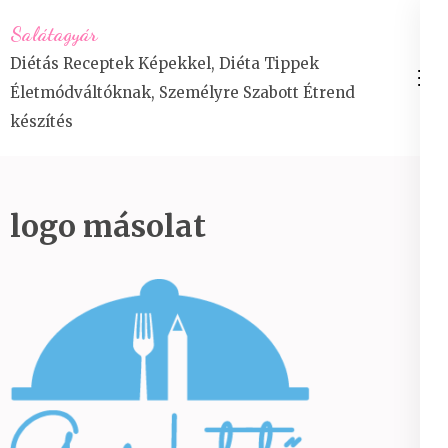
Skip
Salátagyár
to
Diétás Receptek Képekkel, Diéta Tippek
content
Életmódváltóknak, Személyre Szabott Étrend
(Press
készítés
Enter)
logo másolat