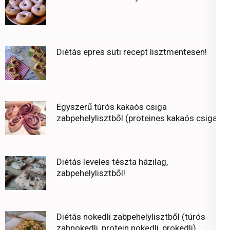
Diétás epres süti recept lisztmentesen!
Egyszerű túrós kakaós csiga
zabpehelylisztből (proteines kakaós csiga)
Diétás leveles tészta házilag,
zabpehelylisztből!
Diétás nokedli zabpehelylisztből (túrós
zabnokedli, protein nokedli, prokedli)