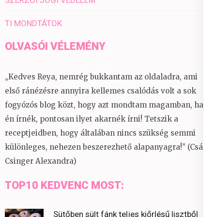
SZERZŐI JOGI VÉDELEM
TI MONDTÁTOK
OLVASÓI VÉLEMÉNY
„Kedves Reya, nemrég bukkantam az oldaladra, ami
első ránézésre annyira kellemes csalódás volt a sok
fogyózós blog közt, hogy azt mondtam magamban, ha
én írnék, pontosan ilyet akarnék írni! Tetszik a
receptjeidben, hogy általában nincs szükség semmi
különleges, nehezen beszerezhető alapanyagra!” (Csáky
Csinger Alexandra)
TOP10 KEDVENC MOST:
Sütőben sült fánk teljes kiőrlésű lisztből