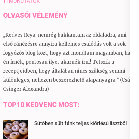
TI MONDTÁTOK
OLVASÓI VÉLEMÉNY
„Kedves Reya, nemrég bukkantam az oldaladra, ami
első ránézésre annyira kellemes csalódás volt a sok
fogyózós blog közt, hogy azt mondtam magamban, ha
én írnék, pontosan ilyet akarnék írni! Tetszik a
receptjeidben, hogy általában nincs szükség semmi
különleges, nehezen beszerezhető alapanyagra!” (Csáky
Csinger Alexandra)
TOP10 KEDVENC MOST:
Sütőben sült fánk teljes kiőrlésű lisztből