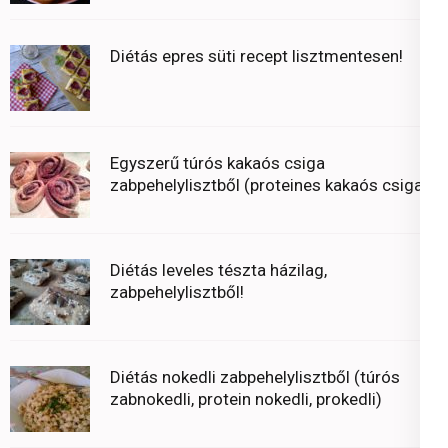
Diétás epres süti recept lisztmentesen!
Egyszerű túrós kakaós csiga
zabpehelylisztből (proteines kakaós csiga)
Diétás leveles tészta házilag,
zabpehelylisztből!
Diétás nokedli zabpehelylisztből (túrós
zabnokedli, protein nokedli, prokedli)