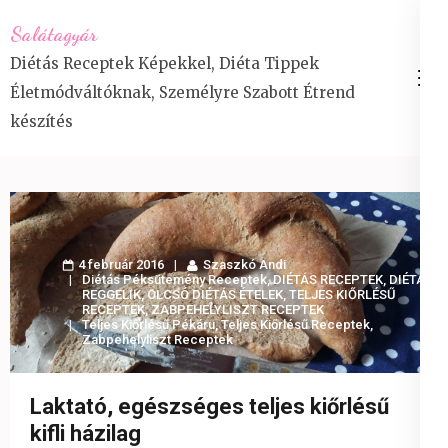
Skip
Salátagyár
to
Diétás Receptek Képekkel, Diéta Tippek
content
Életmódváltóknak, Személyre Szabott Étrend
(Press
készítés
Enter)
4 február 2016
Szaszkó Andi
Diétás Péksütemény Receptek
,
DIÉTÁS RECEPTEK
,
DIÉTÁS
REGGELIK
,
OLCSÓ DIÉTÁS ÉTELEK
,
TELJES KIŐRLÉSŰ
RECEPTEK
,
ZABPEHELYLISZT RECEPTEK
Teljes Kiőrlésű Pékáru
,
Teljes Kiőrlésű Receptek
,
Zabpehelyliszt Receptek
Laktató, egészséges teljes kiőrlésű
kifli házilag