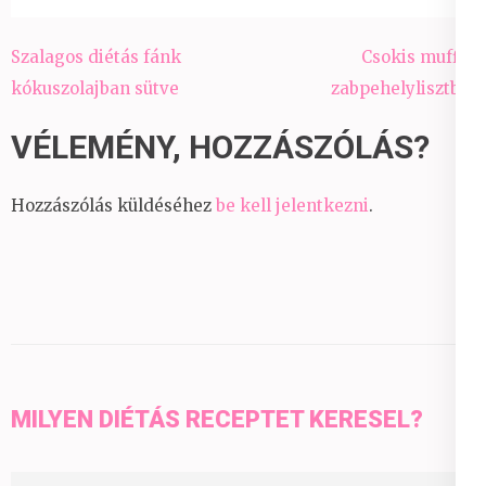
Bejegyzés
Szalagos diétás fánk
Csokis muffin
navigáció
kókuszolajban sütve
zabpehelylisztből
VÉLEMÉNY, HOZZÁSZÓLÁS?
Hozzászólás küldéséhez
be kell jelentkezni
.
MILYEN DIÉTÁS RECEPTET KERESEL?