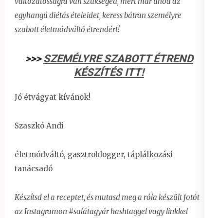
változatosságra van szükséged, mert már unod az
egyhangú diétás ételeidet,
keress bátran személyre
szabott életmódváltó étrendért!
>>>
SZEMÉLYRE SZABOTT ÉTREND
KÉSZÍTÉS ITT!
Jó étvágyat kívánok!
Szaszkó Andi
életmódváltó, gasztroblogger, táplálkozási
tanácsadó
Készítsd el a receptet, és mutasd meg a róla készült fotót
az Instagramon #salátagyár hashtaggel vagy linkkel