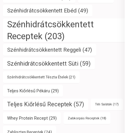
Szénhidrátcsökkentett Ebéd
(49)
Szénhidrátcsökkentett
Receptek
(203)
Szénhidrátcsökkentett Reggeli
(47)
Szénhidrátcsökkentett Süti
(59)
Szénhidrátcsökkentett Tészta Ételek
(21)
Teljes Kiőrlésű Pékáru
(29)
Teljes Kiőrlésű Receptek
(57)
Téli Saláták
(17)
Whey Protein Recept
(29)
Zabkorpás Receptek
(18)
Zablisztes Receptek
(24)