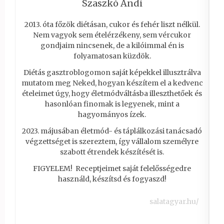
Szaszkó Andi
2013. óta főzök diétásan, cukor és fehér liszt nélkül.
Nem vagyok sem ételérzékeny, sem vércukor
gondjaim nincsenek, de a kilóimmal én is
folyamatosan küzdök.
Diétás gasztroblogomon saját képekkel illusztrálva
mutatom meg Neked, hogyan készítem el a kedvenc
ételeimet úgy, hogy életmódváltásba illeszthetőek és
hasonlóan finomak is legyenek, mint a
hagyományos ízek.
2023. májusában életmód- és táplálkozási tanácsadó
végzettséget is szereztem, így vállalom személyre
szabott étrendek készítését is.
FIGYELEM! Receptjeimet saját felelősségedre
használd, készítsd és fogyaszd!
salatagyar.hu/