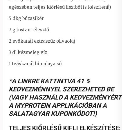
egészében teljes kiőrlésű lisztből is készíteni!)
5 dkg búzasikér
7 g instant élesztő
2 evőkanál extraszűz olivaolaj
3 dl kézmeleg víz
1 teáskanál himalaya só
*A LINKRE KATTINTVA 41 %
KEDVEZMÉNNYEL SZEREZHETED BE
(VAGY HASZNÁLD A KEDVEZMÉNYÉRT
A MYPROTEIN APPLIKÁCIÓBAN A
SALATAGYAR KUPONKÓDOT!)
TELJES KIŐRLÉSŰ KIFLI ELKÉSZÍTÉSE: