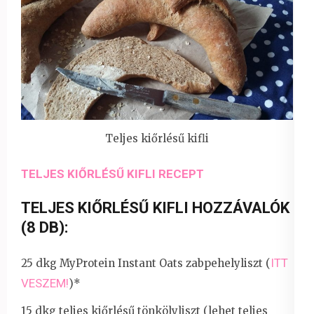
Teljes kiőrlésű kifli
TELJES KIŐRLÉSŰ KIFLI RECEPT
TELJES KIŐRLÉSŰ KIFLI HOZZÁVALÓK
(8 DB):
ITT
25 dkg MyProtein Instant Oats zabpehelyliszt (
VESZEM!
)*
15 dkg teljes kiőrlésű tönkölyliszt (lehet teljes