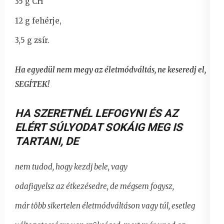
35 g CH
12 g fehérje,
3,5 g zsír.
Ha egyedül nem megy az életmódváltás, ne keseredj el,
SEGÍTEK!
HA SZERETNÉL LEFOGYNI ÉS AZ
ELÉRT SÚLYODAT SOKÁIG MEG IS
TARTANI
,
DE
nem tudod, hogy kezdj bele, vagy
odafigyelsz az étkezésedre, de mégsem fogysz,
már több sikertelen életmódváltáson vagy túl, esetleg