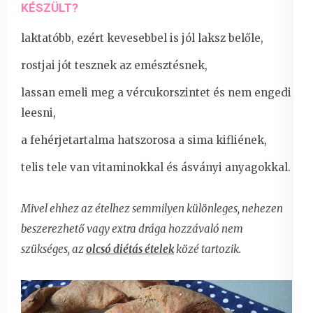
KÉSZÜLT?
laktatóbb, ezért kevesebbel is jól laksz belőle,
rostjai jót tesznek az emésztésnek,
lassan emeli meg a vércukorszintet és nem engedi
leesni,
a fehérjetartalma hatszorosa a sima kifliének,
telis tele van vitaminokkal és ásványi anyagokkal.
Mivel ehhez az ételhez semmilyen különleges, nehezen
beszerezhető vagy extra drága hozzávaló nem
szükséges, az
olcsó diétás ételek
közé tartozik.