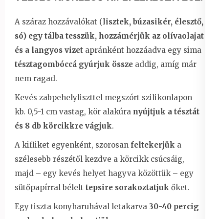
A száraz hozzávalókat (
lisztek, búzasikér, élesztő,
só) egy tálba tesszük, hozzámérjük az olívaolajat
és a langyos vizet
apránként hozzáadva egy sima
tésztagombóccá gyúrjuk össze
addig, amíg már
nem ragad.
Kevés zabpehelyliszttel megszórt szilikonlapon
kb. 0,5-1 cm vastag, kör alakúra
nyújtjuk a tésztát
és 8 db körcikkre vágjuk
.
A kifliket egyenként, szorosan
feltekerjük
a
szélesebb részétől kezdve a körcikk csúcsáig,
majd – egy kevés helyet hagyva közöttük – egy
sütőpapírral bélelt
tepsire sorakoztatjuk
őket.
Egy tiszta konyharuhával letakarva
30-40 percig