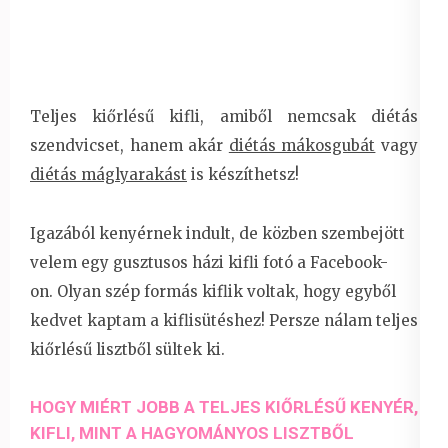
Teljes kiőrlésű kifli, amiből nemcsak diétás
szendvicset, hanem akár
diétás mákosgubát
vagy
diétás máglyarakást
is készíthetsz!
Igazából kenyérnek indult, de közben szembejött
velem egy gusztusos házi kifli fotó a Facebook-
on. Olyan szép formás kiflik voltak, hogy egyből
kedvet kaptam a kiflisütéshez! Persze nálam teljes
kiőrlésű lisztből sültek ki.
HOGY MIÉRT JOBB A TELJES KIŐRLÉSŰ KENYÉR,
KIFLI, MINT A HAGYOMÁNYOS LISZTBŐL