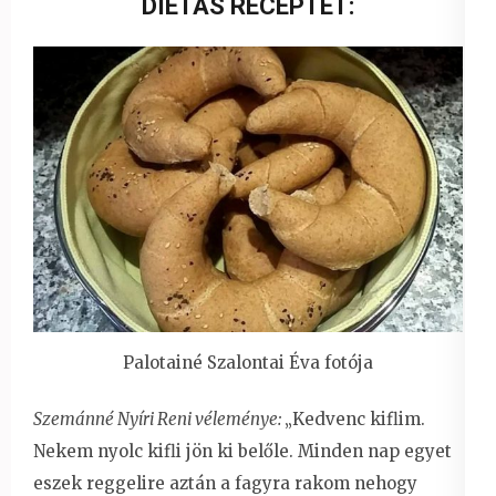
DIÉTÁS RECEPTET:
Palotainé Szalontai Éva fotója
Szemánné Nyíri Reni véleménye:
„Kedvenc kiflim.
Nekem nyolc kifli jön ki belőle. Minden nap egyet
eszek reggelire aztán a fagyra rakom nehogy