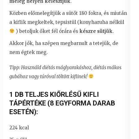
meleg helyen
kelesztjük
.
Közben előmelegítjük a sütőt 180 fokra, és miután
a kiflik megkeltek, tepsistül (konyharuha nélkül
) betoljuk őket fél órára és
készre sütjük
.
Akkor jók, ha szépen megbarnult a tetejük, de
nem égtek meg.
Tipp: Használd diétás máglyarakáshoz, diétás mákos
gubához vagy túróval töltött kiflinek!
1 DB TELJES KIŐRLÉSŰ KIFLI
TÁPÉRTÉKE (8 EGYFORMA DARAB
ESETÉN):
224 kcal