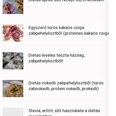
Egyszerű túrós kakaós csiga
zabpehelylisztből (proteines kakaós csiga)
Diétás leveles tészta házilag,
zabpehelylisztből!
Diétás nokedli zabpehelylisztből (túrós
zabnokedli, protein nokedli, prokedli)
Stevia, eritrit, xilit használata a diétás