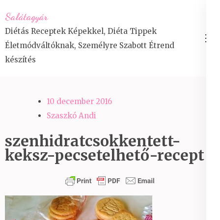
Skip
Salátagyár
to
Diétás Receptek Képekkel, Diéta Tippek
content
Életmódváltóknak, Személyre Szabott Étrend
(Press
készítés
Enter)
10 december 2016
Szaszkó Andi
szenhidratcsokkentett-
keksz-pecsetelhető-recept