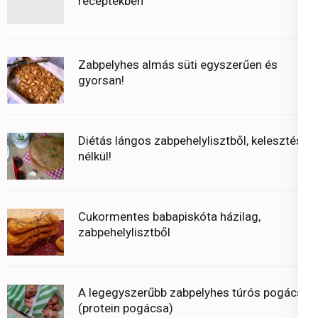
receptekben
Zabpelyhes almás süti egyszerűen és
gyorsan!
Diétás lángos zabpehelylisztből, kelesztés
nélkül!
Cukormentes babapiskóta házilag,
zabpehelylisztből
A legegyszerűbb zabpelyhes túrós pogácsa
(protein pogácsa)