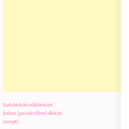
Bejegyzés
Szénhidrátcsökkentett
navigáció
keksz (pecsételhető diétás
recept)