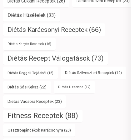
Diétás Cukkini Receptek
(26)
Diétás Húsvéti Receptek
(23)
Diétás Húsételek
(33)
Diétás Karácsonyi Receptek
(66)
Diétás Kenyér Receptek
(16)
Diétás Recept Válogatások
(73)
Diétás Reggeli Tojásból
(18)
Diétás Szilveszteri Receptek
(19)
Diétás Sós Keksz
(22)
Diétás Uzsonna
(17)
Diétás Vacsora Receptek
(23)
Fitness Receptek
(88)
Gasztroajándékok Karácsonyra
(20)