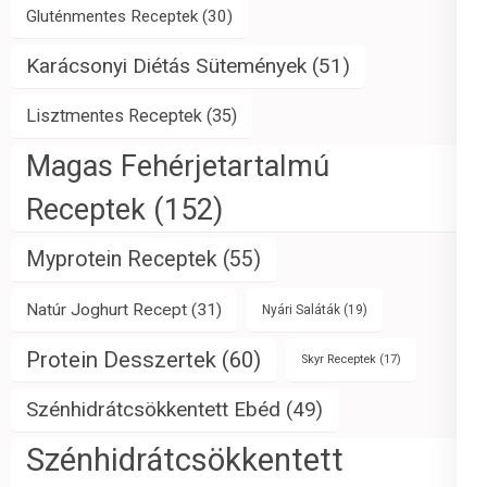
Gluténmentes Receptek
(30)
Karácsonyi Diétás Sütemények
(51)
Lisztmentes Receptek
(35)
Magas Fehérjetartalmú
Receptek
(152)
Myprotein Receptek
(55)
Natúr Joghurt Recept
(31)
Nyári Saláták
(19)
Protein Desszertek
(60)
Skyr Receptek
(17)
Szénhidrátcsökkentett Ebéd
(49)
Szénhidrátcsökkentett