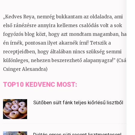
„Kedves Reya, nemrég bukkantam az oldaladra, ami
első ránézésre annyira kellemes csalódás volt a sok
fogyózós blog közt, hogy azt mondtam magamban, ha
én írnék, pontosan ilyet akarnék írni! Tetszik a
receptjeidben, hogy általában nincs szükség semmi
különleges, nehezen beszerezhető alapanyagra!” (Csáky
Csinger Alexandra)
TOP10 KEDVENC MOST:
Sütőben sült fánk teljes kiőrlésű lisztből
Diétás epres süti recept lisztmentesen!